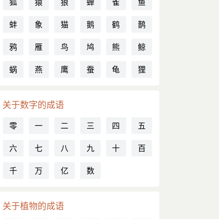
狐
猿
狼
蝉
雀
鱼
蚌
象
猫
鹅
鹤
鹊
鸦
雁
鸟
鸠
熊
鲸
蜗
燕
鹰
蚕
龟
狸
关于数字的成语
零
一
二
三
四
五
六
七
八
九
十
百
千
万
亿
数
关于植物的成语