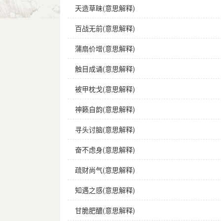
天造草昧(意思解释)
字义分解
百战无前(意思解释)
fàn
jiā jia jie
fú
zhái
泛
家
浮
宅
蒲扇价增(意思解释)
触目成诵(意思解释)
被甲枕戈(意思解释)
神籁自韵(意思解释)
寻头讨脑(意思解释)
奋不虑身(意思解释)
疏财尚气(意思解释)
知遇之感(意思解释)
甘脆肥醲(意思解释)