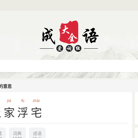
的意思
jiā
fú
zhái
泛家浮宅
情
词典
成语