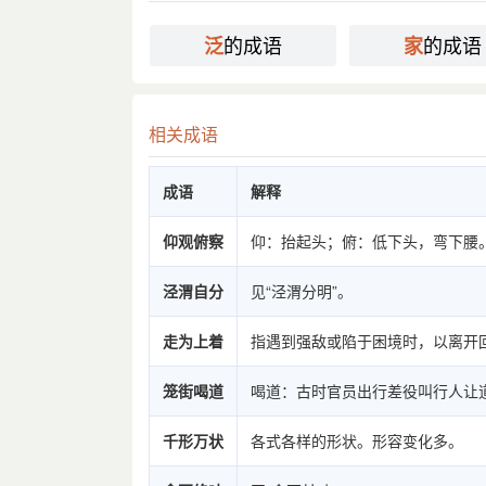
的成语
的成语
泛
家
相关成语
成语
解释
仰观俯察
仰：抬起头；俯：低下头，弯下腰
泾渭自分
见“泾渭分明”。
走为上着
指遇到强敌或陷于困境时，以离开
笼街喝道
喝道：古时官员出行差役叫行人让
千形万状
各式各样的形状。形容变化多。