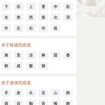
下
后
上
里
中
前
东
旁
西
南
北
顶
外
左
右
内
底
关于味道的成语
臭
苦
淡
麻
甜
香
鲜
咸
酸
辣
关于身体的成语
手
皮
头
足
心
肺
眉
目
胸
背
喉
眼