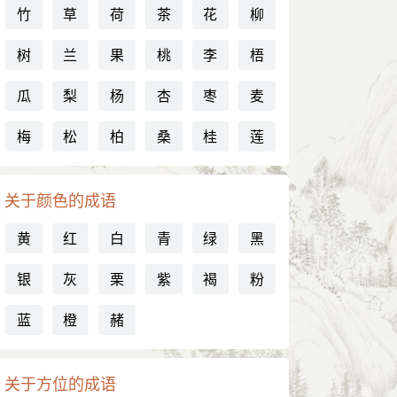
竹
草
荷
茶
花
柳
树
兰
果
桃
李
梧
瓜
梨
杨
杏
枣
麦
梅
松
柏
桑
桂
莲
关于颜色的成语
黄
红
白
青
绿
黑
银
灰
栗
紫
褐
粉
蓝
橙
赭
关于方位的成语