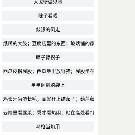
大戈壁做鬼脸
瞎子看戏
敲锣的倒走
纸糊的大鼓；豆腐店里的东西；玻璃铺的家当
瞎子背拐子
西瓜皮揩屁股；西瓜地里放野猪；屁股坐在鸡蛋上
星星砸到脑袋上
鸡长牙齿蛋长毛；高粱秆上结茄子；葫芦藤上结番瓜
云端里看厮杀；秀才看热闹；站在高处看打架
鸟枪当炮用