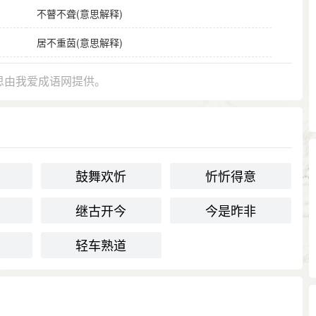
不瞽不聋(意思解释)
居不重茵(意思解释)
思由我爱成语网提供。
鼓舞欢忻
忻忻得意
继古开今
今是昨非
轻车熟道