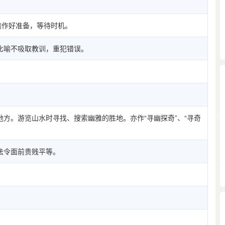
喻作好准备，等待时机。
比喻不吸取教训，重犯错误。
方。游览山水时寻找、搜索幽雅的胜地。亦作“寻幽探奇”、“寻奇
法令面前贵贱平等。