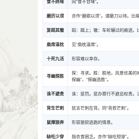
食不终味
同“食不甘味”。
磨厉以须
亦作“磨砺以须”。谓磨刀以待。比
复蹈其辙
蹈：踏上；辙：车轮辗过的痕迹。
扇席温枕
见“扇枕温席”。
十死九活
形容难以幸存。
探：寻求。胜：胜地，风景优美的地
寻幽探胜
探幽”、“探幽选胜”。
诛不避贵
诛：惩罚。惩办罪行不避忌权贵。
背生芒刺
犹言芒刺在背。同“背若芒刺”。
鼠撺狼奔
形容狼狈逃跑的情景。
缺吃少穿
指衣食困乏。亦作“缺吃短穿”。