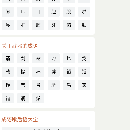
脚
耳
口
胆
股
嘴
鼻
肝
脑
牙
齿
肤
关于武器的成语
箭
剑
枪
刀
匕
戈
戟
棍
棒
斧
钺
锤
鞭
弩
弓
矛
盾
叉
钩
锏
槊
成语歇后语大全