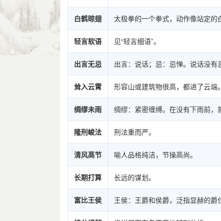
白鹤晾翅
太极拳的一个拳式，动作像站定的
轻言软语
见“轻言细语”。
出言无忌
出言：说话；忌：忌惮。说话没有
耸入云霄
形容山或建筑物很高，都进了云端
绸缪未雨
绸缪：紧密缠缚。在没有下雨前，
隆刑峻法
刑法重而严。
清风高节
喻人品格纯洁，节操高尚。
长期打算
长远的谋划。
富比王侯
王侯：王爵和侯爵，泛指显赫的爵