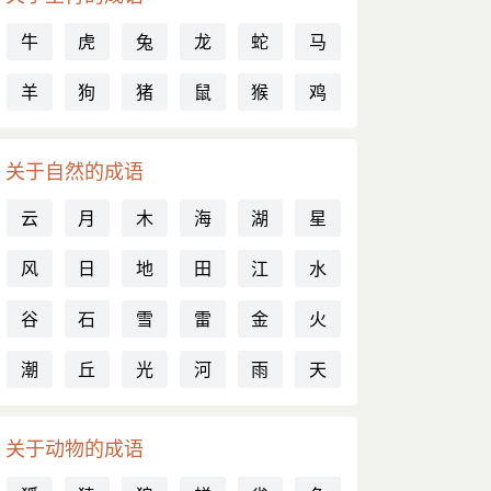
牛
虎
兔
龙
蛇
马
羊
狗
猪
鼠
猴
鸡
关于自然的成语
云
月
木
海
湖
星
风
日
地
田
江
水
谷
石
雪
雷
金
火
潮
丘
光
河
雨
天
关于动物的成语