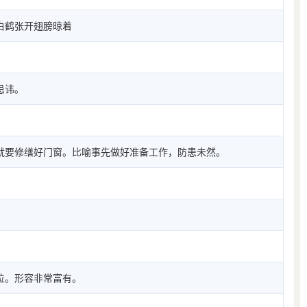
白鹤张开翅膀晾着
忌讳。
。
就要修缮好门窗。比喻事先做好准备工作，防患未然。
位。形容非常富有。