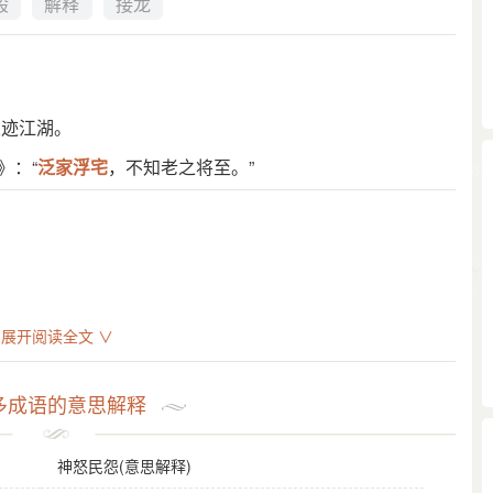
般
解释
接龙
浪迹江湖。
》：“
泛家浮宅
，不知老之将至。”
展开阅读全文 ∨
多成语的意思解释
神怒民怨(意思解释)