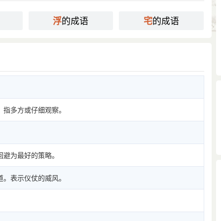
的成语
的成语
浮
宅
。指多方或仔细观察。
回避为最好的策略。
道。表示仪仗的威风。