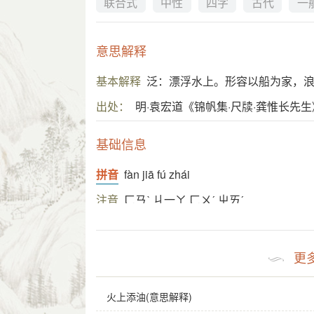
联合式
中性
四字
古代
一
意思解释
基本解释
泛：漂浮水上。形容以船为家，
出处：
明·袁宏道《锦帆集·尺牍·龚惟长先生
基础信息
拼音
fàn jiā fú zhái
注音
ㄈㄢˋ ㄐ一ㄚ ㄈㄨˊ ㄓㄞˊ
感情
泛家浮宅
是中性词。
用法
作宾语、定语；指浪迹江湖。
更
近义词
浮家泛宅
火上添油(意思解释)
英语
a floating family and a drifting abode