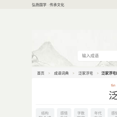
弘扬国学 · 传承文化
首页
成语词典
泛家浮宅
泛家浮宅
fàn
结构
感情
字数
年代
感