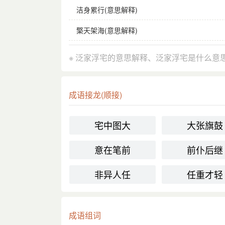
洁身累行(意思解释)
檠天架海(意思解释)
※ 泛家浮宅的意思解释、泛家浮宅是什么意
成语接龙(顺接)
宅中图大
大张旗鼓
意在笔前
前仆后继
非异人任
任重才轻
成语组词