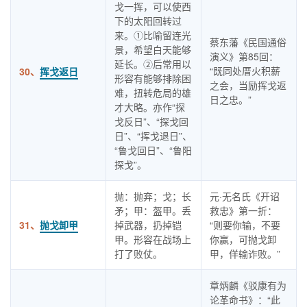
戈一挥，可以使西
下的太阳回转过
来。①比喻留连光
蔡东藩《民国通俗
景，希望白天能够
演义》第85回：
延长。②后常用以
“既同处厝火积薪
30、
挥戈返日
形容有能够排除困
之会，当励挥戈返
难，扭转危局的雄
日之忠。”
才大略。亦作“探
戈反日”、“探戈回
日”、“挥戈退日”、
“鲁戈回日”、“鲁阳
探戈”。
抛：抛弃；戈；长
元·无名氏《开诏
矛；甲：盔甲。丢
救忠》第一折：
31、
抛戈卸甲
掉武器，扔掉铠
“则要你输，不要
甲。形容在战场上
你赢，可抛戈卸
打了败仗。
甲，佯输诈败。”
章炳麟《驳康有为
论革命书》：“此