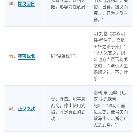
挥舞兵器，赶回太
阳公与韩构难，战
40、
挥戈回日
阳。形容力挽危局
酣，日暮，援戈而
挥之，日为之反三
舍。”
明·刘基《春秋明
经·考仲子之宫筑
王姬之馆于外》：
“以大义言之，则
同“寝苫枕干”。
41、
寝苫枕戈
公也方当寝苫枕戈
之时，而与仇人主
婚姻之礼，不亦悖
乎！”
南朝·宋·范晔《后
戈：兵器。能平息
汉书·光武帝
战乱，停止使用武
纪》：“退功臣而
42、
止戈之武
器，才是真正的武
进文吏，戢弓矢而
功
散马牛……斯亦止
戈之武焉。”