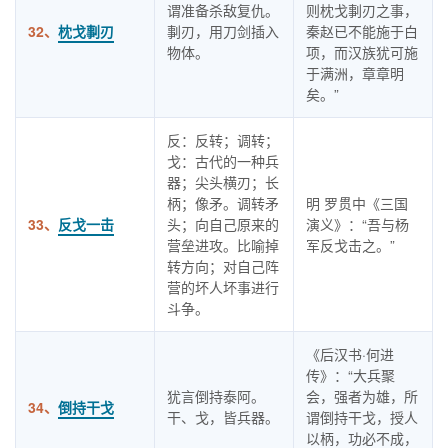
谓准备杀敌复仇。
则枕戈剚刃之事，
32、
枕戈剚刃
剚刃，用刀剑插入
秦赵已不能施于白
物体。
项，而汉族犹可施
于满洲，章章明
矣。”
反：反转；调转；
戈：古代的一种兵
器；尖头横刃；长
柄；像矛。调转矛
明 罗贯中《三国
33、
反戈一击
头；向自己原来的
演义》：“吾与杨
营垒进攻。比喻掉
军反戈击之。”
转方向；对自己阵
营的坏人坏事进行
斗争。
《后汉书·何进
传》：“大兵聚
犹言倒持泰阿。
会，强者为雄，所
34、
倒持干戈
干、戈，皆兵器。
谓倒持干戈，授人
以柄，功必不成，