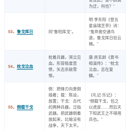
为迂，何也？”
明·李东阳《登五
星庙瑞芝亭》诗：
53、
鲁戈挥日
同“鲁阳挥戈”。
“鬼斧凿空通鸟
道，鲁戈挥日驻云
梯。”
枕着兵器，哭泣见
唐·房玄龄《晋书·
血。形容极度悲
桓温传》：“枕戈
54、
枕戈泣血
愤，矢志杀敌雪
泣血，志在复
恨。
雠。”
倒：把锋刃向里倒
插着；载：陈设，
《礼记·乐记》：
放置；干戈：古代
“倒载干戈，包之
55、
倒载干戈
的两种兵器，泛指
以虎皮……然后天
武器。把武器倒着
下知武王之不得用
放起来，比喻没有
兵也。”
战争，天下太平。