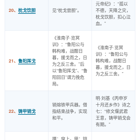
元帝纪》：“孤以
20、
枕戈饮胆
见“枕戈尝胆”。
不德，天降之灾，
枕戈饮胆，扣心泣
血。”
《淮南子·览冥
训》：“鲁阳公与
《淮南子·览冥
韩构难，战酣日
训》：“鲁阳公与
暮，援戈而之，日
韩构难，战酣日
21、
鲁阳挥戈
为之反三舍。”后
暮，援戈而之，日
以“鲁阳挥戈”、“鲁
为之反三舍。”
阳回日”谓力挽危
局。
明·刘基《丙申岁
销熔铁甲兵器。借
十月还乡作》诗之
22、
铸甲销戈
指结束战争，实现
七：“修文偃武君
和平。
王意，铸甲销戈会
有期。”
擐：穿上。甲：铠