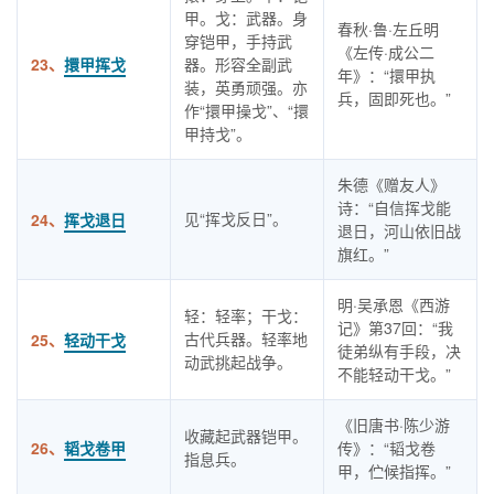
甲。戈：武器。身
春秋·鲁·左丘明
穿铠甲，手持武
《左传·成公二
23、
擐甲挥戈
器。形容全副武
年》：“擐甲执
装，英勇顽强。亦
兵，固即死也。”
作“擐甲操戈”、“擐
甲持戈”。
朱德《赠友人》
诗：“自信挥戈能
见“挥戈反日”。
24、
挥戈退日
退日，河山依旧战
旗红。”
明·吴承恩《西游
轻：轻率；干戈：
记》第37回：“我
古代兵器。轻率地
25、
轻动干戈
徒弟纵有手段，决
动武挑起战争。
不能轻动干戈。”
《旧唐书·陈少游
收藏起武器铠甲。
26、
韬戈卷甲
传》：“韬戈卷
指息兵。
甲，伫候指挥。”