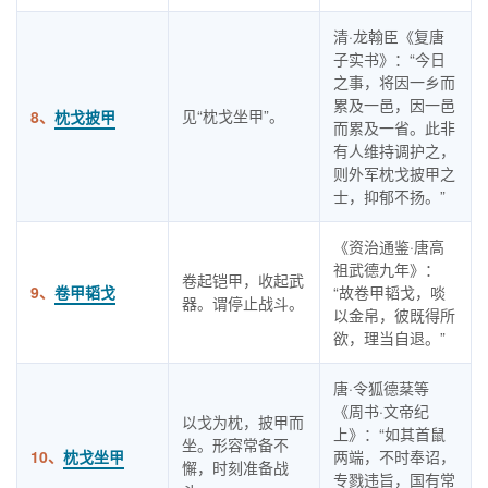
清·龙翰臣《复唐
子实书》：“今日
之事，将因一乡而
累及一邑，因一邑
见“枕戈坐甲”。
8、
枕戈披甲
而累及一省。此非
有人维持调护之，
则外军枕戈披甲之
士，抑郁不扬。”
《资治通鉴·唐高
祖武德九年》：
卷起铠甲，收起武
9、
卷甲韬戈
“故卷甲韬戈，啖
器。谓停止战斗。
以金帛，彼既得所
欲，理当自退。”
唐·令狐德棻等
《周书·文帝纪
以戈为枕，披甲而
上》：“如其首鼠
坐。形容常备不
10、
枕戈坐甲
两端，不时奉诏，
懈，时刻准备战
专戮违旨，国有常