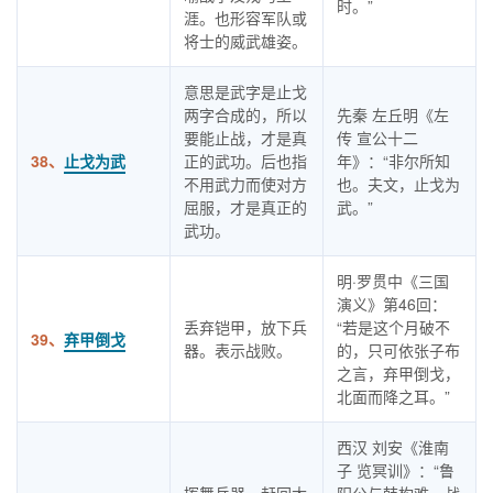
时。”
涯。也形容军队或
将士的威武雄姿。
意思是武字是止戈
两字合成的，所以
先秦 左丘明《左
要能止战，才是真
传 宣公十二
38、
止戈为武
正的武功。后也指
年》：“非尔所知
不用武力而使对方
也。夫文，止戈为
屈服，才是真正的
武。”
武功。
明·罗贯中《三国
演义》第46回：
丢弃铠甲，放下兵
“若是这个月破不
39、
弃甲倒戈
器。表示战败。
的，只可依张子布
之言，弃甲倒戈，
北面而降之耳。”
西汉 刘安《淮南
子 览冥训》：“鲁