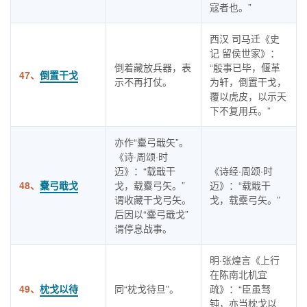
寇者也。”
西汉 司马迁《史
记 留侯世家》：
倒着藏放兵器，表
“殷事已毕，偃革
47、
倒置干戈
示不再打仗。
为轩，倒置干戈，
覆以虎皮，以示天
下不复用兵。”
亦作“櫜弓戢矢”。
《诗·周颂·时
迈》：“载戢干
《诗经·周颂·时
48、
櫜弓戢戈
戈，载櫜弓矢。”
迈》：“载戢干
谓收藏干戈弓矢。
戈，载櫜弓矢。”
后因以“櫜弓戢戈”
谓停息战事。
明·张煌言《上行
在陈南北机宜
49、
枕戈以待
同“枕戈待旦”。
疏》：“臣虽驽
钝，亦当枕戈以