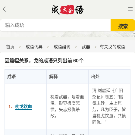
首页
成语词典
成语组词
武器
有关戈的成语
因篇幅关系，戈的成语只列出前 60个
成语
解释
出处
清·刘献廷《广阳
枕着武器，咽着血
杂记》卷五：“贼
泪。形容极度悲
氛未殄，主上焦
1、
枕戈饮血
愤，矢志报仇杀
劳，凡为臣子，皆
敌。
当枕戈饮血，共愤
同仇。”