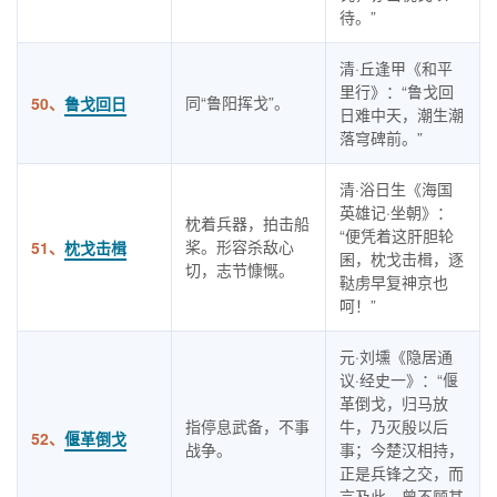
待。”
清·丘逢甲《和平
里行》：“鲁戈回
同“鲁阳挥戈”。
50、
鲁戈回日
日难中天，潮生潮
落穹碑前。”
清·浴日生《海国
英雄记·坐朝》：
枕着兵器，拍击船
“便凭着这肝胆轮
桨。形容杀敌心
51、
枕戈击楫
囷，枕戈击楫，逐
切，志节慷慨。
鞑虏早复神京也
呵！”
元·刘壎《隐居通
议·经史一》：“偃
革倒戈，归马放
指停息武备，不事
牛，乃灭殷以后
52、
偃革倒戈
战争。
事；今楚汉相持，
正是兵锋之交，而
言及此，曾不顾其