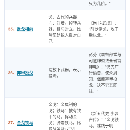
只为乱阶。”
戈：古代的兵器；
向：对着。掉转兵
《尚书·武成》：
35、
反戈相向
器，相与对立。比
“前徙倒戈，攻于
喻帮助敌人反对自
后以北。”
己。
彭芬《署督部堂与
司道绅耆致全省官
绅电》：“仍先广
谓放下武器。表示
36、
弃甲投戈
行谕告，使众周
投降。
知：但能弃甲投
戈，决不究其既
往。”
金戈：金属制的
戈；铁马：披有铁
《新五代史 李袭
甲的马。挥动金
吉传》：“金戈铁
37、
金戈铁马
戈；骑着铁马。比
马，蹂践于明
喻战争及戎马生