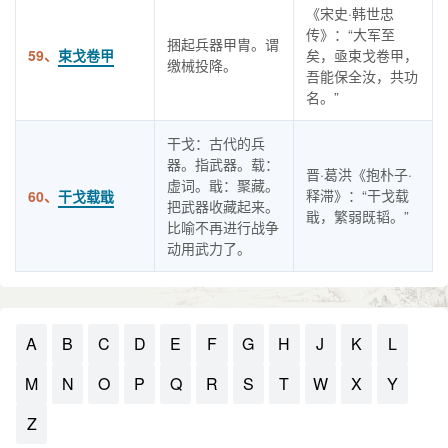
《宋史·韩世忠
传》：“大军至
捆起兵器甲胄。谓
59、
束戈卷甲
矣，亟束戈卷甲，
缴械投降。
吾能保全汝，共功
名。”
干戈：古代的兵
器。指武器。载：
晋·葛洪《抱朴子·
虚词。戢：聚藏。
释滞》：“干戈载
60、
干戈载戢
把武器收藏起来。
戢，繁弱既韬。”
比喻不再进行战争
动用武力了。
A
B
C
D
E
F
G
H
J
K
L
M
N
O
P
Q
R
S
T
W
X
Y
Z