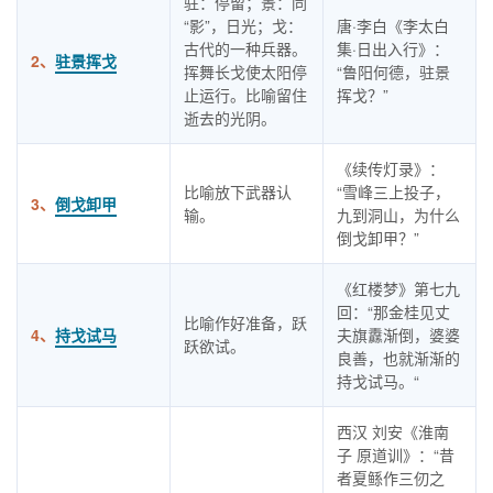
驻：停留；景：同
“影”，日光；戈：
唐·李白《李太白
古代的一种兵器。
集·日出入行》：
2、
驻景挥戈
挥舞长戈使太阳停
“鲁阳何德，驻景
止运行。比喻留住
挥戈？”
逝去的光阴。
《续传灯录》：
比喻放下武器认
“雪峰三上投子，
3、
倒戈卸甲
输。
九到洞山，为什么
倒戈卸甲？”
《红楼梦》第七九
回：“那金桂见丈
比喻作好准备，跃
4、
持戈试马
夫旗纛渐倒，婆婆
跃欲试。
良善，也就渐渐的
持戈试马。“
西汉 刘安《淮南
子 原道训》：“昔
者夏鲧作三仞之