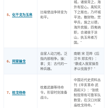
城，诸侯背之，海
外有狡心。禹知天
比喻使战争转变为
下之叛也，乃坏城
5、
化干戈为玉帛
和平。
平池，散财物，焚
甲兵，施之以德，
海外宾服，四夷纳
职，合诸侯于涂
山，执玉帛者万
国。”
自家人动刀枪。泛
南朝 宋 范晔《后
指内部相争。操：
汉书 郑玄传》：
6、
同室操戈
拿；戈：古代的一
“康成入我室操吾
种兵器。
矛以伐我乎？”
中国近代史资料丛
刊《辛亥革命·武
枕着武器等待命
昌起义》：“张统
令。形容时刻准备
7、
枕戈待命
制现带有可靠军队
战斗。
数营，在汉口刘家
庙枕戈待命。”