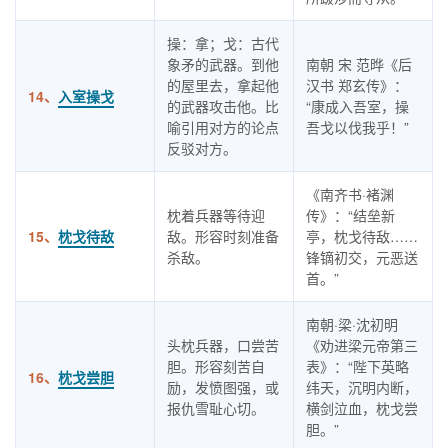
操：拿；戈：古代
象矛的武器。到他
南朝 宋 范晔《后
的屋里去，拿起他
汉书 郑玄传》：
14、
入室操戈
的武器攻击他。比
“康成入吾室，操
喻引用对方的论点
吾戈以伐我乎！”
反驳对方。
《南齐书·褚渊
枕着兵器等待迎
传》：“结垒新
15、
枕戈待敌
敌。形容时刻准备
亭，枕戈待敌……
杀敌。
锋镝初交，元恶送
首。”
南朝·梁·沈初明
头枕兵器，口尝苦
《劝进梁元帝第三
胆。形容刻苦自
表》：“陛下英略
16、
枕戈尝胆
励，发愤图强，或
纬天，沉明内断，
报仇雪耻心切。
横剑泣血，枕戈尝
胆。”