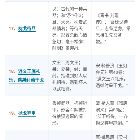
戈：古代的一种兵
器；和“矛”相似；
《晋书 刘琨
旦：天亮。枕着武
传》：“吾枕戈待
17、
枕戈待旦
器躺着；等待天
旦，志枭逆虏，常
亮。形容杀敌心情
恐祖生先吾著
急切；毫不松懈；
鞭。”
时刻准备迎战。
文王：周文王；
宋·释普济《五灯
桀：夏桀；纣：商
18、
遇文王施礼
会元》第48卷：
纣。指碰到好人以
“遇文王兴礼乐，
乐，遇桀纣动干戈
礼相待，遇到坏人
遇桀纣呈干戈。”
以武相待。
丢掉武器，扔掉铠
清 褚人获《隋唐
甲。形容军队被打
演义》第53回：
19、
抛戈弃甲
得狼狈逃窜的情
“部下听得，一齐
形。
抛戈弃甲跪倒。”
唐·姚思廉《梁书·