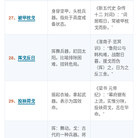
《新五代史 杂传
身穿坚甲，头枕兵
十二 刘词》：“词
器。指处于高度戒
27、
被甲枕戈
居暇日，常被甲枕
备状态。
戈而卧。”
《淮南子·览冥
训》：“鲁阳公与
挥舞兵器，赶回太
韩构难，战酣日
阳。比喻排除困
28、
挥戈反日
暮，援戈而伪
难，扭转危局。
（挥）之，日为之
反三舍。”
《梁书 元帝
振起衣袖，拿起武
纪》：“幕府据有
29、
投袂荷戈
器。表示为国效
上流，实惟分陕，
命。
投袂荷戈，志在毕
命。”
挥：舞动。戈：古
代的一种兵器。将