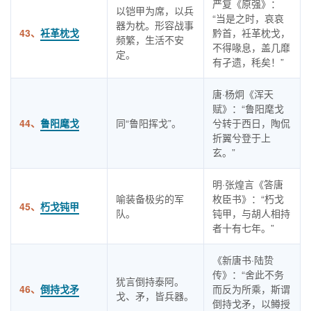
严复《原强》：
以铠甲为席，以兵
“当是之时，哀哀
器为枕。形容战事
43、
衽革枕戈
黔首，衽革枕戈，
频繁，生活不安
不得喙息，盖几靡
定。
有孑遗，秏矣！”
唐·杨炯《浑天
赋》：“鲁阳麾戈
44、
鲁阳麾戈
同“鲁阳挥戈”。
兮转于西日，陶侃
折翼兮登于上
玄。”
明·张煌言《答唐
喻装备极劣的军
枚臣书》：“朽戈
45、
朽戈钝甲
队。
钝甲，与胡人相持
者十有七年。”
《新唐书·陆贽
传》：“舍此不务
犹言倒持泰阿。
46、
倒持戈矛
而反为所乘，斯谓
戈、矛，皆兵器。
倒持戈矛，以鳟授