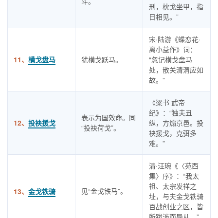
斗。
刑，枕戈坐甲，指
日相见。”
宋·陆游《蝶恋花·
离小益作》词：
11、
横戈盘马
犹横戈跃马。
“忽记横戈盘马
处，散关清渭应如
故。”
《梁书 武帝
纪》：“独夫丑
表示为国效命。同
12、
投袂援戈
纵，方煽京邑。投
“投袂荷戈”。
袂援戈，克弭多
难。”
清·汪琬《〈苑西
集〉序》：“我太
祖、太宗发祥之
见“金戈铁马”。
13、
金戈铁骑
址，与夫金戈铁骑
百战创业之区，皆
所跋涉而导从。”