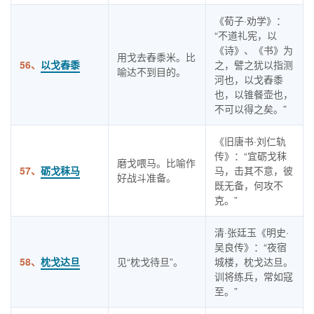
《荀子·劝学》：
“不道礼宪，以
《诗》、《书》为
用戈去舂黍米。比
56、
以戈舂黍
之，譬之犹以指测
喻达不到目的。
河也，以戈舂黍
也，以锥餐壶也，
不可以得之矣。”
《旧唐书·刘仁轨
传》：“宜砺戈秣
磨戈喂马。比喻作
57、
砺戈秣马
马，击其不意，彼
好战斗准备。
既无备，何攻不
克。”
清·张廷玉《明史·
吴良传》：“夜宿
58、
枕戈达旦
见“枕戈待旦”。
城楼，枕戈达旦。
训将练兵，常如寇
至。”