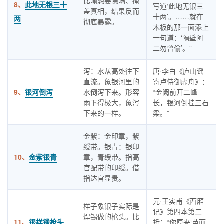
比喻想要隐瞒、掩
8、
此地无银三十
写道‘此地无银三
盖真相，结果反而
十两’。……就在
两
彻底暴露。
木板的那一面添上
一句道：‘隔壁阿
二勿曾偷’。”
泻：水从高处往下
唐·李白《庐山谣
直流。象银河里的
寄卢侍御虚舟》：
9、
银河倒泻
水倒泻下来。形容
“金阙前开二峰
雨下得极大，象泻
长，银河倒挂三石
下来的一样。
梁。”
金紫：金印章，紫
绶带。银青：银印
10、
金紫银青
章，青绶带。指高
官配带的印绶。借
指达官显贵。
元·王实甫《西厢
样子象银子实际是
记》第四本第二
焊锡做的枪头。比
11、
银样镴枪头
折：“你原来‘苗而