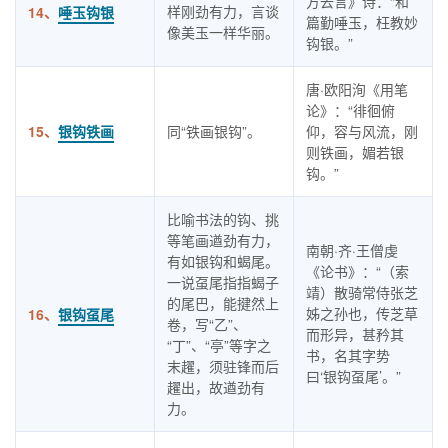
方去言》诗：“和
样刚劲有力，言谈
14、
唾玉钩银
篇勤唾玉，枉教妙
像美玉一样华丽。
钩银。”
唐·欧阳洵《用笔
论》：“徘徊俯
15、
银钩铁画
同“铁画银钩”。
仰，容与风流，刚
则铁画，媚若银
钩。”
比喻书法的钩、挑
等笔画遒劲有力，
南朝·齐·王僧虔
有如银钩和蝎尾。
《论书》：“（索
一说虿尾指指蝎子
靖）散骑常侍张芝
的尾巴，能揵然上
姊之孙也，传芝草
16、
银钩虿尾
卷，写“乙”、
而形异，甚矜其
“丁”、“亭”等字之
书，名其字势
末趯，须驻锋而后
曰‘银钩虿尾’。”
趯出，故遒劲有
力。