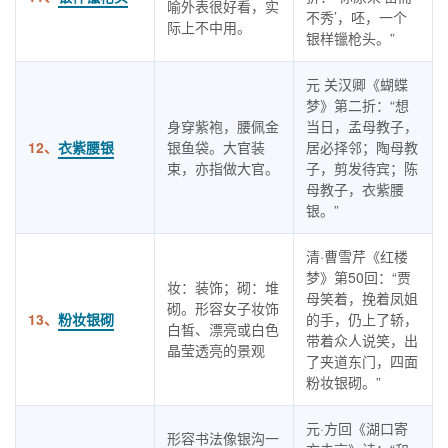
喻外表很好看，实
不秀’，呸，一个
际上不中用。
银样镴枪头。”
元 关汉卿《蝴蝶
梦》第二折：“想
身穿紫袍，腰佩金
当日，孟母教子，
12、
衣紫腰银
银鱼袋。大官装
居必择邻；陶母教
束，亦指做大官。
子，剪发待宾；陈
母教子，衣紫腰
银。”
清·曹雪芹《红楼
梦》第50回：“贾
妆：装饰；砌：堆
母笑着，挽着凤姐
砌。形容女子妆饰
13、
粉妆银砌
的手，仍上了轿，
白皙、漂亮或白色
带着众人说笑，出
晶莹透亮的景观
了夹道东门，四面
粉妆银砌。”
元·方回《湖口寄
形容书法像银沟一