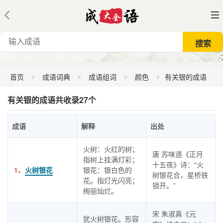
首页
成语词典
成语组词
颜色
有关银的成语
有关银的成语共收录27个
成语
解释
出处
火树：火红的树；
唐 苏味道《正月
指树上挂满灯彩；
十五夜》诗：“火
1、
火树银花
银花：银白色的
树银花合，星桥铁
花。指灯光闪亮；
锁开。”
绚丽灿烂。
宋 朱淑真《元
犹火树银花。形容