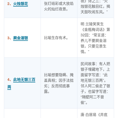
夜》诗之三：“火
张灯结彩或大放焰
2、
火烛银花
烛银花触目红，揭
火的灿烂夜景。
天鼓吹闹东风。”
明 兰陵笑笑生
《金瓶梅词话》第
32回：“常言道：
比喻生存有术。
3、
屙金溺银
养儿不要屙金溺
银，只要见景生
情。”
民间故事：有人把
银子埋藏地下，上
比喻想要隐瞒、掩
面留字写道：“此
4、
此地无银三百
盖真相；因手法拙
地无银三百两”。
劣；反而彻底暴
邻人阿二偷走了银
两
露。
子，也留字写道：
“隔壁阿二不曾
偷”。
唐·白居易《井底