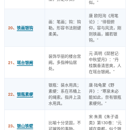
似。”
唐 欧阳洵《用笔
画：笔画；钩：钩
论》：“徘徊俯
20、
铁画银钩
勒。形容书法刚键
仰，容与风流，刚
柔美。
则铁画，媚若银
钩。”
元·高明《琵琶记·
装饰华丽的楼台宫
中秋望月》：“丹
阙。多指神仙居
21、
瑶台银阙
桂飘香清思爽，人
处。
在瑶台银阙。”
银瓶：装水用具；
唐·陆龟蒙《野
素绠：系在吊桶上
井》：“寒泉未必
22、
银瓶素绠
的绳索。指井上汲
能如此，奈有银瓶
水用具。
素绠何。”
宋·朱熹《朱子语
比喻十分坚固，不
类》第130卷：“元
23、
银山铁壁
可摧毁的事物。
城在南都，似个银