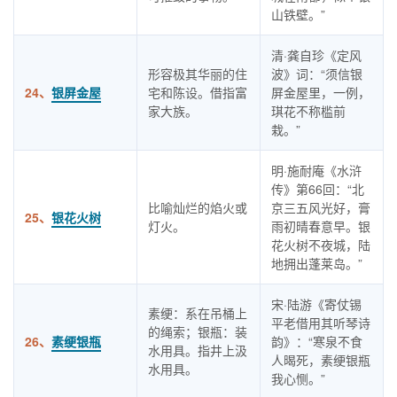
山铁壁。”
清·龚自珍《定风
形容极其华丽的住
波》词：“须信银
24、
银屏金屋
宅和陈设。借指富
屏金屋里，一例，
家大族。
琪花不称槛前
栽。”
明·施耐庵《水浒
传》第66回：“北
比喻灿烂的焰火或
京三五风光好，膏
25、
银花火树
灯火。
雨初晴春意早。银
花火树不夜城，陆
地拥出蓬莱岛。”
宋·陆游《寄仗锡
素绠：系在吊桶上
平老借用其听琴诗
的绳索；银瓶：装
26、
素绠银瓶
韵》：“寒泉不食
水用具。指井上汲
人暍死，素绠银瓶
水用具。
我心恻。”