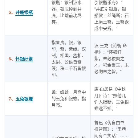
银瓶：银制汲水
引银瓶乐府》：
器。银瓶掉到井
“井底引银瓶，银
5、
井底银瓶
底。比喻前功尽
瓶欲上丝绳断；石
弃。
上磨玉簪，玉簪欲
成中央折。”
指显贵。银，银
汉·王充《论衡·命
印；紫，紫绶。汉
禄》：“怀银纡
制，相国、丞相、
紫，未必稷契之
6、
怀银纡紫
太尉、公侯皆紫
才。积金累玉，未
绶；秩二千石皆银
必陶朱之智。”
印。
唐·白居易《中秋
蟾：蟾蜍。月宫中
月》诗：“照他几
的玉兔和银蟾。指
7、
玉兔银蟾
许人肠断，玉兔银
月亮。
蟾远不知。”
鲁迅《伪自由书·
推背图》：“里巷
间有个笑话：……