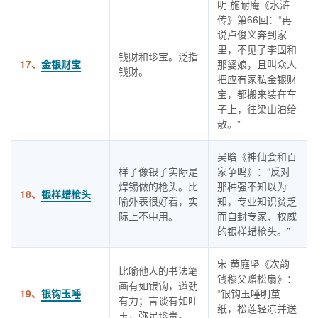
明·施耐庵《水浒
传》第66回：“再
说卢俊义奔到家
里，不见了李固和
钱财和珍宝。泛指
17、
金银财宝
那婆娘，且叫众人
钱财。
把应有家私金银财
宝，都搬来装在车
子上，往梁山泊给
散。”
吴晗《神仙会和百
样子像银子实际是
家争鸣》：“反对
焊锡做的枪头。比
那种强不知以为
18、
银样蜡枪头
喻外表很好看，实
知，专业知识贫乏
际上不中用。
而自封专家、权威
的银样蜡枪头。”
宋·黄庭坚《次韵
比喻他人的书法笔
钱穆父赠松扇》：
画有如银钩，遒劲
19、
银钩玉唾
“银钩玉唾明茧
有力；言谈有如吐
纸，松莲轻凉并送
玉，弥足珍贵。