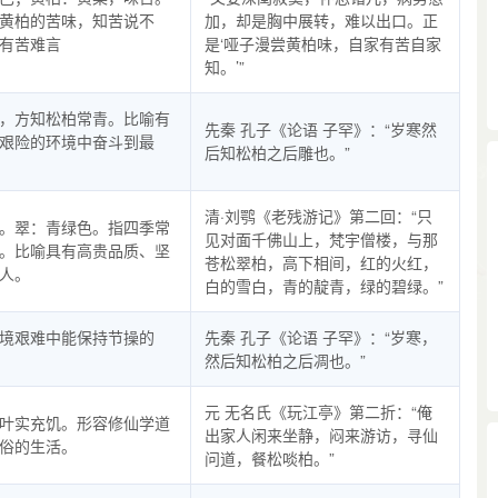
黄柏的苦味，知苦说不
加，却是胸中展转，难以出口。正
有苦难言
是‘哑子漫尝黄柏味，自家有苦自家
知。’”
，方知松柏常青。比喻有
先秦 孔子《论语 子罕》：“岁寒然
艰险的环境中奋斗到最
后知松柏之后雕也。”
清·刘鹗《老残游记》第二回：“只
。翠：青绿色。指四季常
见对面千佛山上，梵宇僧楼，与那
。比喻具有高贵品质、坚
苍松翠柏，高下相间，红的火红，
人。
白的雪白，青的靛青，绿的碧绿。”
境艰难中能保持节操的
先秦 孔子《论语 子罕》：“岁寒，
然后知松柏之后凋也。”
元 无名氏《玩江亭》第二折：“俺
叶实充饥。形容修仙学道
出家人闲来坐静，闷来游访，寻仙
俗的生活。
问道，餐松啖柏。”