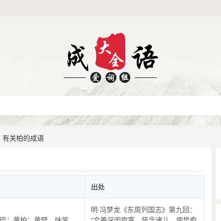
有关柏的成语
出处
明·冯梦龙《东周列国志》第九回：
巴；黄柏：黄檗，味苦。
“文姜深闺寂寞，怀念诸儿，病势愈