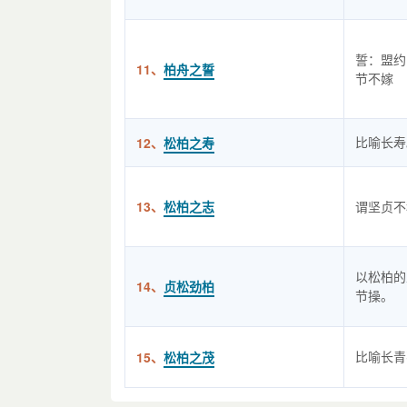
誓：盟约
11、
柏舟之誓
节不嫁
比喻长寿
12、
松柏之寿
13、
松柏之志
谓坚贞不
以松柏的
14、
贞松劲柏
节操。
比喻长青
15、
松柏之茂