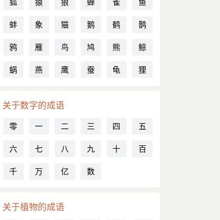
狐
猿
狼
蝉
雀
鱼
蚌
象
猫
鹅
鹤
鹊
鸦
雁
鸟
鸠
熊
鲸
蜗
燕
鹰
蚕
龟
狸
关于数字的成语
零
一
二
三
四
五
六
七
八
九
十
百
千
万
亿
数
关于植物的成语