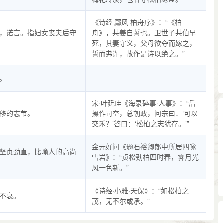
《诗经 鄘风 柏舟序》：“《柏
，诺言。指妇女丧夫后守
舟》，共姜自誓也。卫世子共伯早
死，其妻守义，父母欲夺而嫁之，
誓而弗许，故作是诗以绝之。”
。
宋·叶廷珪《海录碎事·人事》：“后
移的志节。
操作司空，总朝政，问宗曰：‘可以
交禾？’答曰：‘松柏之志犹存。’”
金元好问《题石裕卿郎中所居四咏
坚贞劲直，比喻人的高尚
雪岩》：“贞松劲柏四时春，霁月光
风一色新。”
《诗经·小雅·天保》：“如松柏之
不衰。
茂，无不尔或承。”