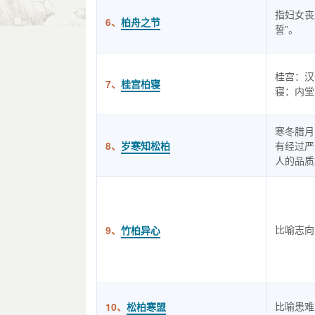
指妇女丧
6、
柏舟之节
誓”。
桂宫：汉
7、
桂宫柏寝
寝：内堂
寒冬腊月
8、
岁寒知松柏
有经过严
人的品质
比喻志向
9、
竹柏异心
比喻患难
10、
松柏寒盟