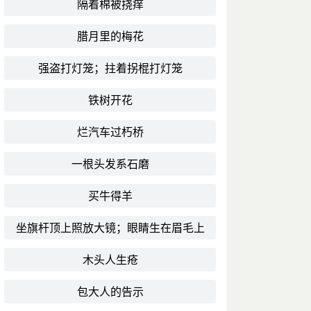
隔着棉被挠痒
腊月里的梅花
强盗打灯笼；拄着拐棍打灯笼
铁树开花
烂汽车过朽桥
一根头发系石磨
买牛得羊
坐旗杆顶上照放大镜；眼睛生在眉毛上
木头人生疮
包大人的告示