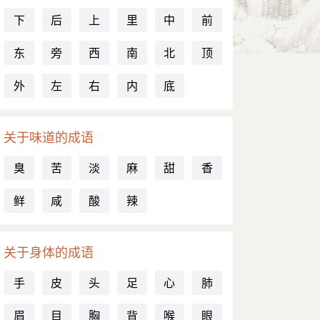
下
后
上
里
中
前
东
旁
西
南
北
顶
外
左
右
内
底
关于味道的成语
臭
苦
淡
麻
甜
香
鲜
咸
酸
辣
关于身体的成语
手
皮
头
足
心
肺
眉
目
胸
背
喉
眼