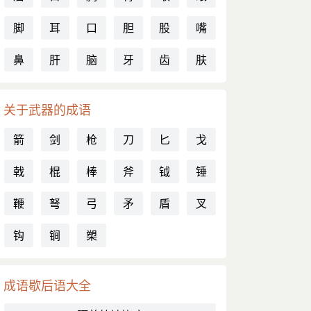
脚
耳
口
胆
股
嘴
鼻
肝
脑
牙
齿
肤
关于武器的成语
箭
剑
枪
刀
匕
戈
戟
棍
棒
斧
钺
锤
鞭
弩
弓
矛
盾
叉
钩
锏
槊
成语歇后语大全