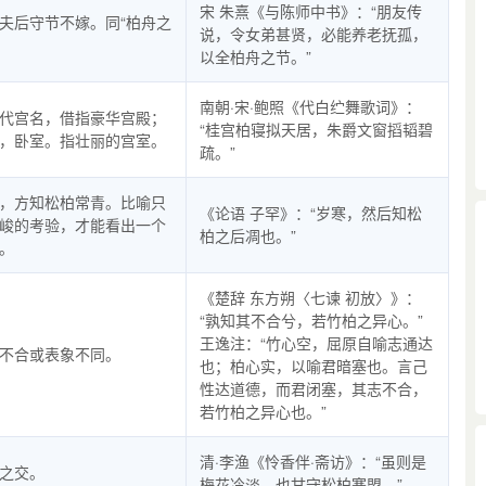
宋 朱熹《与陈师中书》：“朋友传
夫后守节不嫁。同“柏舟之
说，令女弟甚贤，必能养老抚孤，
以全柏舟之节。”
南朝·宋·鲍照《代白纻舞歌词》：
代宫名，借指豪华宫殿；
“桂宫柏寝拟天居，朱爵文窗搯韬碧
，卧室。指壮丽的宫室。
疏。”
，方知松柏常青。比喻只
《论语 子罕》：“岁寒，然后知松
峻的考验，才能看出一个
柏之后凋也。”
。
《楚辞 东方朔〈七谏 初放〉》：
“孰知其不合兮，若竹柏之异心。”
王逸注：“竹心空，屈原自喻志通达
不合或表象不同。
也；柏心实，以喻君暗塞也。言己
性达道德，而君闭塞，其志不合，
若竹柏之异心也。”
清·李渔《怜香伴·斋访》：“虽则是
之交。
梅花冷淡，也甘守松柏寒盟。”