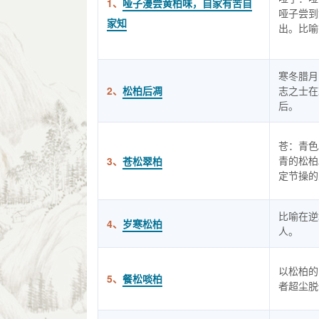
1、
哑子漫尝黄柏味，自家有苦自
哑子尝到
家知
出。比喻
寒冬腊月
2、
松柏后凋
志之士在
后。
苍：青色
青的松柏
3、
苍松翠柏
定节操的
比喻在逆
4、
岁寒松柏
人。
以松柏的
5、
餐松啖柏
者超尘脱