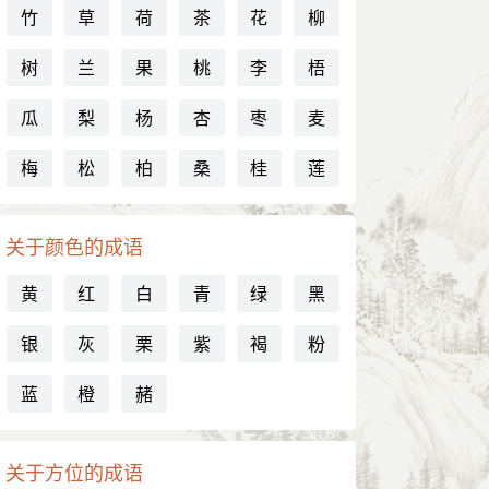
竹
草
荷
茶
花
柳
树
兰
果
桃
李
梧
瓜
梨
杨
杏
枣
麦
梅
松
柏
桑
桂
莲
关于颜色的成语
黄
红
白
青
绿
黑
银
灰
栗
紫
褐
粉
蓝
橙
赭
关于方位的成语