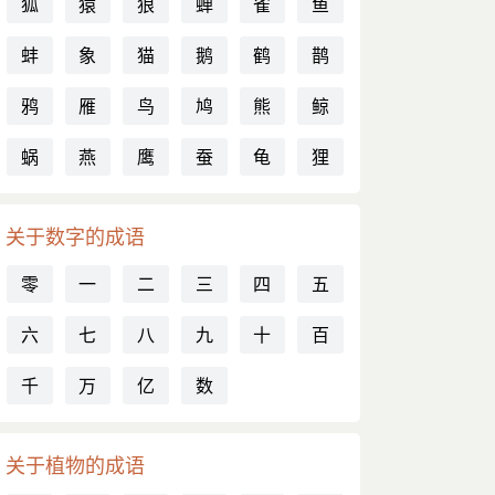
狐
猿
狼
蝉
雀
鱼
蚌
象
猫
鹅
鹤
鹊
鸦
雁
鸟
鸠
熊
鲸
蜗
燕
鹰
蚕
龟
狸
关于数字的成语
零
一
二
三
四
五
六
七
八
九
十
百
千
万
亿
数
关于植物的成语