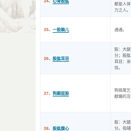
24、
心膂股肱
都是人体
力之人。
25、
一股脑儿
通通。
股：大腿
分；股肱
26、
股肱耳目
耳目：亲
信。
狗摇尾乞
27、
狗颠屁股
献媚的丑
股：大腿
分。指辅
28、
股肱腹心