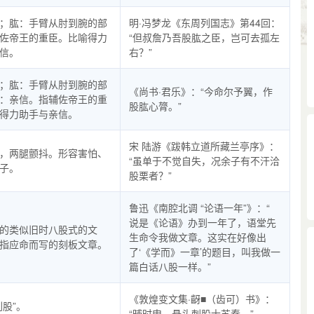
；肱：手臂从肘到腕的部
明·冯梦龙《东周列国志》第44回：
佐帝王的重臣。比喻得力
“但叔詹乃吾股肱之臣，岂可去孤左
信。
右？”
；肱：手臂从肘到腕的部
《尚书·君乐》：“今命尔予翼，作
：亲信。指辅佐帝王的重
股肱心膂。”
得力助手与亲信。
宋 陆游《跋韩立道所藏兰亭序》：
，两腿颤抖。形容害怕、
“虽单于不觉自失，况余子有不汗洽
子。
股栗者？”
鲁迅《南腔北调 “论语一年”》：“
说是《论语》办到一年了，语堂先
的类似旧时八股式的文
生命令我做文章。这实在好像出
指应命而写的刻板文章。
了‘《学而》一章’的题目，叫我做一
篇白话八股一样。”
《敦煌变文集·齖■（齿可）书》：
刺股”。
“晡时申，悬头刺股士苏秦。”