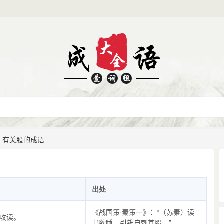
有关股的成语
出处
《战国策·秦策一》：“（苏秦）读
攻读。
书欲睡，引锥自刺其股。”