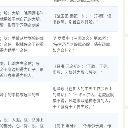
；股：大腿。晚间读书时
《战国策·秦策一》：“（苏秦）读
就用锥子刺自己的大腿，
书欲睡，引锥自刺其股。”
醒。形容学习勤奋刻苦。
；肱：手臂从肘到腕的部
明·罗贯中《三国演义》第65回：
：亲信。指辅佐帝王的重
“先生乃吾之股肱心腹，倘有疏虞，
得力助手与亲信。
如之奈何？”
腹，比喻左右亲信；股
《晋书·元帝纪》：“王敦、王导、
帝王身边的得力臣子。形
周颐、刁协并为腹心股肱。”
近且办事得力的人。
毛泽东《在扩大的中央工作会议上
棘手的事情或危险的处
的讲话》：“不许人讲话，老虎屁股
摸不得，凡是采取这种态度的人，
十个就有十个要失败。”
。股：大腿。肱：胳膊上
的部分。心、膂、股、肱
《尚书·君牙》：“今命尔予翼，作