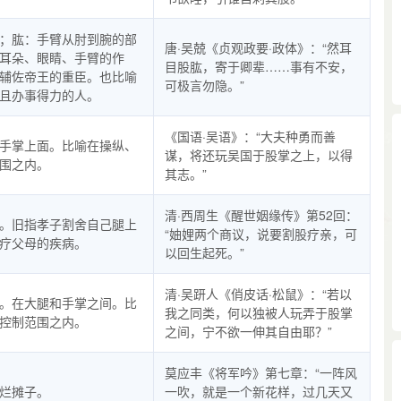
；肱：手臂从肘到腕的部
唐·吴兢《贞观政要·政体》：“然耳
耳朵、眼睛、手臂的作
目股肱，寄于卿辈……事有不安，
辅佐帝王的重臣。也比喻
可极言勿隐。”
且办事得力的人。
《国语·吴语》：“大夫种勇而善
手掌上面。比喻在操纵、
谋，将还玩吴国于股掌之上，以得
围之内。
其志。”
清·西周生《醒世姻缘传》第52回：
。旧指孝子割舍自己腿上
“妯娌两个商议，说要割股疗亲，可
疗父母的疾病。
以回生起死。”
清·吴趼人《俏皮话·松鼠》：“若以
。在大腿和手掌之间。比
我之同类，何以独被人玩弄于股掌
控制范围之内。
之间，宁不欲一伸其自由耶？”
莫应丰《将军吟》第七章：“一阵风
烂摊子。
一吹，就是一个新花样，过几天又