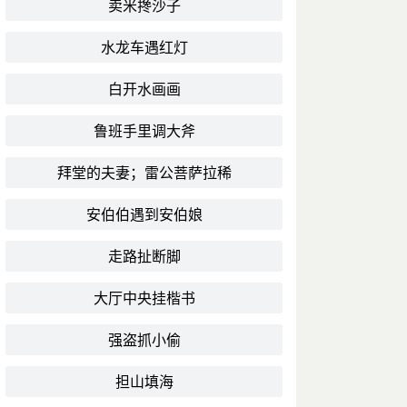
卖米搀沙子
水龙车遇红灯
白开水画画
鲁班手里调大斧
拜堂的夫妻；雷公菩萨拉稀
安伯伯遇到安伯娘
走路扯断脚
大厅中央挂楷书
强盗抓小偷
担山填海