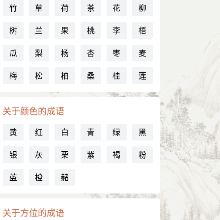
竹
草
荷
茶
花
柳
树
兰
果
桃
李
梧
瓜
梨
杨
杏
枣
麦
梅
松
柏
桑
桂
莲
关于颜色的成语
黄
红
白
青
绿
黑
银
灰
栗
紫
褐
粉
蓝
橙
赭
关于方位的成语