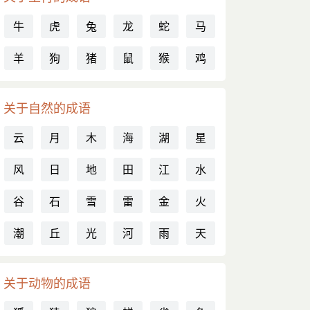
牛
虎
兔
龙
蛇
马
羊
狗
猪
鼠
猴
鸡
关于自然的成语
云
月
木
海
湖
星
风
日
地
田
江
水
谷
石
雪
雷
金
火
潮
丘
光
河
雨
天
关于动物的成语