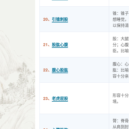
锥：锥子
20、
引锥刺股
想睡觉，
以保持清
股：大腿
21、
股肱心腹
分；心腹
臣。比喻
腹心：心
22、
腹心股肱
肱：比喻
容十分亲
形容十分
23、
老虎屁股
境。
膂：脊骨
从肩到肘