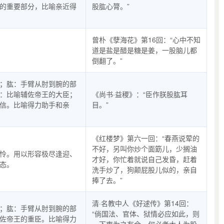
的重要部分，比喻亲近得
股肱心膂。”
曾朴《孽海花》第16回：“心中不知
道是盐是醋是糖是姜，一股脑儿都
倒翻了。”
；肱：手臂从肘到腕的部
：比喻辅佐帝王的大臣；
《尚书·益稷》：“臣作朕股肱耳
信。比喻得力助手和亲
目。”
《红楼梦》第六一回：“春燕说荤的
不好，另叫你炒个面筯儿，少搁油
怜。用以形容极尽逢迎、
才好，你忙着就说自己发昏，赶着
态。
洗手炒了，狗颠屁股儿似的，亲自
捧了去。”
清·名教中人《好逑传》第14回：
；肱：手臂从肘到腕的部
“倘国法、官体、狱情必应如此，则
佐帝王的重臣。比喻得力