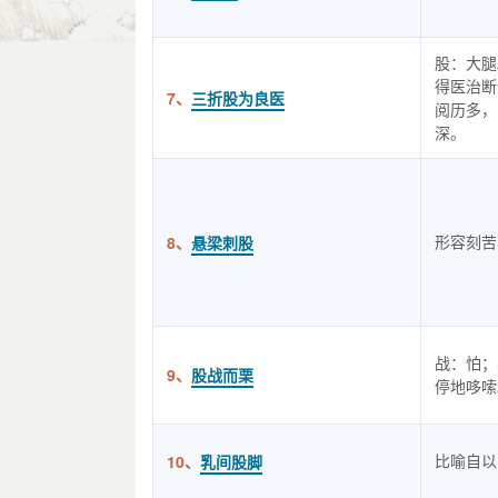
股：大腿
得医治断
7、
三折股为良医
阅历多，
深。
形容刻苦
8、
悬梁刺股
战：怕；
9、
股战而栗
停地哆嗦
比喻自以
10、
乳间股脚