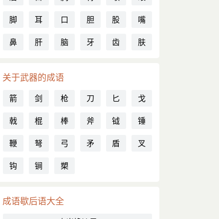
脚
耳
口
胆
股
嘴
鼻
肝
脑
牙
齿
肤
关于武器的成语
箭
剑
枪
刀
匕
戈
戟
棍
棒
斧
钺
锤
鞭
弩
弓
矛
盾
叉
钩
锏
槊
成语歇后语大全