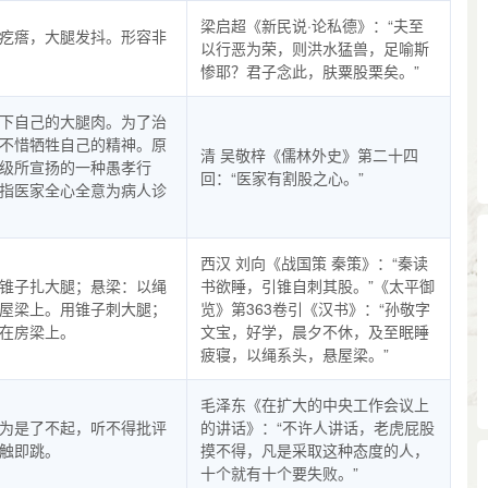
梁启超《新民说·论私德》：“夫至
疙瘩，大腿发抖。形容非
以行恶为荣，则洪水猛兽，足喻斯
惨耶？君子念此，肤粟股栗矣。”
下自己的大腿肉。为了治
不惜牺牲自己的精神。原
清 吴敬梓《儒林外史》第二十四
级所宣扬的一种愚孝行
回：“医家有割股之心。”
指医家全心全意为病人诊
西汉 刘向《战国策 秦策》：“秦读
锥子扎大腿；悬梁：以绳
书欲睡，引锥自刺其股。”《太平御
屋梁上。用锥子刺大腿；
览》第363卷引《汉书》：“孙敬字
在房梁上。
文宝，好学，晨夕不休，及至眠睡
疲寝，以绳系头，悬屋梁。”
毛泽东《在扩大的中央工作会议上
为是了不起，听不得批评
的讲话》：“不许人讲话，老虎屁股
触即跳。
摸不得，凡是采取这种态度的人，
十个就有十个要失败。”