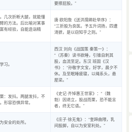
要擦屁股。”
。几次折断大腿，就能懂
唐·欧阳詹《送洪孺卿赴举序》：
臂的方法。后比喻对某事
“三折股为良医。予五升词扬，四遭
富有经验，自能造诣精
渏摭，是以窃知乎之则。”
西汉 刘向《战国策 秦策一》：
“（苏秦）读书欲睡，引锥自刺其
股，血流至足。东汉 班固《汉
学习。
书》：“孙敬字文宝，好学，晨夕不
休。及至眠睡疲寝，以绳系头，悬
屋梁。”
《史记·齐悼惠王世家》：“（魏
栗：发抖。两腿发抖，不
勃）因退立，股战而栗，恐不能言
。形容恐惧异常。
者，终无它语。”
《庄子·徐无鬼》：“奎蹄曲隈，乳
为安全的处所。
间股脚，自以为安室利处。”