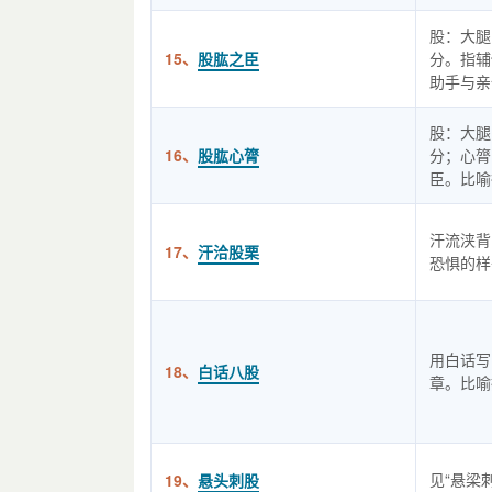
股：大腿
15、
股肱之臣
分。指辅
助手与亲
股：大腿
16、
股肱心膂
分；心膂
臣。比喻
汗流浃背
17、
汗洽股栗
恐惧的样
用白话写
18、
白话八股
章。比喻
见“悬梁
19、
悬头刺股