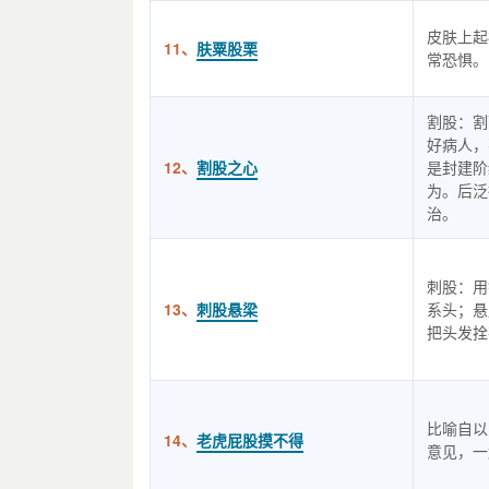
皮肤上起
11、
肤粟股栗
常恐惧。
割股：割
好病人，
12、
割股之心
是封建阶
为。后泛
治。
刺股：用
13、
刺股悬梁
系头；悬
把头发拴
比喻自以
14、
老虎屁股摸不得
意见，一