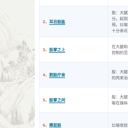
股：大腿
分。起到
2、
耳目股肱
用。比喻
十分亲近
在大腿和
3、
股掌之上
控制的范
股：大腿
4、
割股疗亲
的肉来治
股：大腿
5、
股掌之间
喻在操纵
6、
擦屁股
比喻收拾