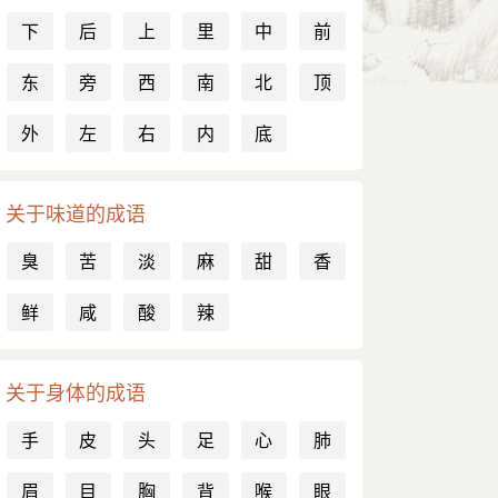
下
后
上
里
中
前
东
旁
西
南
北
顶
外
左
右
内
底
关于味道的成语
臭
苦
淡
麻
甜
香
鲜
咸
酸
辣
关于身体的成语
手
皮
头
足
心
肺
眉
目
胸
背
喉
眼