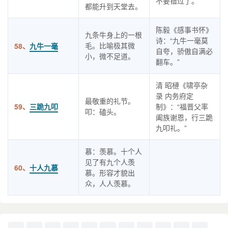
不要错过了。”
都能升到天堂去。
陈毅《感事书怀》
九条牛身上的一根
诗：“九牛一毫莫
毛。比喻极其微
58、
九牛一毫
自夸，骄傲自满必
小，微不足道。
翻车。”
清 昭槤《啸亭杂
录 内务府定
最敬重的礼节。
59、
三跪九叩
制》：“福晋父率
叩：磕头。
阖族谢恩，行三跪
九叩礼。”
慕：羡慕。十个人
见了有九个人羡
60、
十人九慕
慕。形容才貌出
众，人人羡慕。