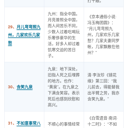
打千敲。”
九州：指全中国。
《京本通俗小说·
月亮普照全中国，
冯玉梅团圆》：
而人间苦乐不同，
29、
月儿弯弯照九
“月儿弯弯照九
少数人过着吃喝玩
州，几家欢乐几家
州，几家欢乐几家
乐奢侈豪华的生
愁？几家夫妻同罗
愁
活，好多人却过着
帐，几家飘散在他
饥寒交迫的苦日
州？”
子。
九泉：地下深处，
旧指人死之后埋葬
清·李汝珍《镜花
的地方。也作：
缘》第三回：“我
30、
含笑九泉
“黄泉”。在九泉之
儿前去，得能替我
下满含笑容。表示
出半臂之劳，我亦
死后也感到欣慰和
含笑九泉。”
高兴。
《白雪遗音·南词·
31、
不如意事常八
不顺心的事情经常
十二时》：“不如