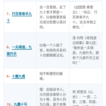
走一百里路，走了
《战国策·秦策
九十里才算是一
五》：“诗云：‘行
7、
行百里者半九
半。比喻做事愈接
百里者半九
十
近成功愈要认真对
十。’此言末路之
待。
难也。”
清·刘鹗《老残游
记续集》第九回：
比喻一个人做了
8、
一夫得道，九
“我听说一夫得
官，和他有关系的
道，九祖升天，那
族升天
人也都跟着沾光。
有个九族升天之说
吗？”
指不断遭受的磨
9、
十磨九难
难。
儒：旧指读书人。
宋·郑恩肖《心
元代统治者把人分
史》：“一官、二
为十等，读书人列
吏、三僧、四道、
10、
九儒十丐
为九等，居于末等