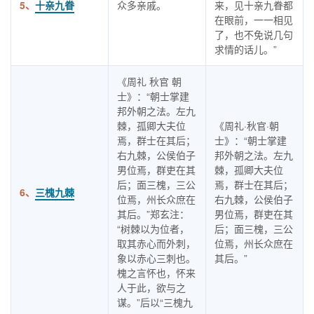
5、
十亲九眷
众多亲戚。
来，见十亲九眷都
在眼前，一一相见
了，也不免说几句
求情的话儿。”
《周礼 秋官 朝
士》：“朝士掌建
邦外朝之法。左九
棘，孤卿大夫位
《周礼·秋官·朝
焉，群士在其后；
士》：“朝士掌建
右九棘，公侯伯子
邦外朝之法。左九
男位焉，群吏在其
棘，孤卿大夫位
后；面三槐，三公
焉，群士在其后；
6、
三槐九棘
位焉，州长众庶在
右九棘，公侯伯子
其后。”郑玄注：
男位焉，群吏在其
“树棘以为位者，
后；面三槐，三公
取其赤心而外刺，
位焉，州长众庶在
象以赤心三刺也。
其后。”
槐之言怀也，怀来
人于此，欲与之
谋。”后以“三槐九