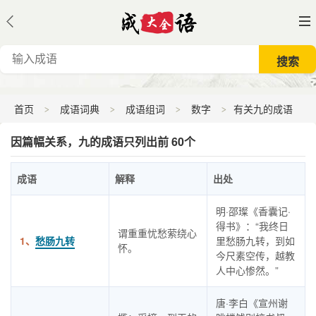
首页
成语词典
成语组词
数字
有关九的成语
因篇幅关系，九的成语只列出前 60个
成语
解释
出处
明·邵璨《香囊记·
得书》：“我终日
谓重重忧愁萦绕心
1、
愁肠九转
里愁肠九转，到如
怀。
今尺素空传，越教
人中心惨然。”
唐·李白《宣州谢