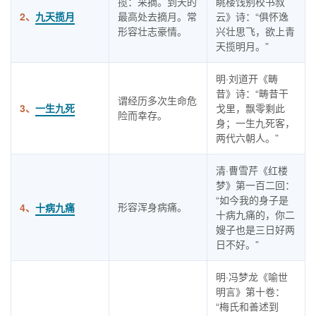
揽：采摘。到天的
眺楼饯别校书叔
2、
九天揽月
最高处去摘月。常
云》诗：“俱怀逸
形容壮志豪情。
兴壮思飞，欲上青
天揽明月。”
明·刘道开《畴
昔》诗：“畴昔干
谓经历多次生命危
3、
一生九死
戈里，飘零剩此
险而幸存。
身；一生九死客，
两代六朝人。”
清·曹雪芹《红楼
梦》第一百二回：
“如今我的身子是
形容浑身病痛。
4、
十病九痛
十病九痛的，你二
嫂子也是三日好两
日不好。”
明·冯梦龙《喻世
明言》第十卷：
“梅氏和善述到