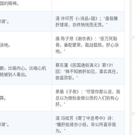
国的精神。
清·许印芳《<诗品>跋》；“虽极雕
琢肾”。
肝镂肾，亦终惝恍而无赁。”
唐·陈子昂《谢衣表》：“臣万死骷
涂地。
骨，垂配蒙荣，载战载殒，肝心涂
地。”
蔡东藩《民国通俗演义》第131
腑，比喻内心。比喻心机
回：“殊不知肺肝如见，事实具在，
统被别人看出。
欲盖弥彰。”
茅盾《子夜》：“尽管你那么说，我
算。
总以为做标金做公债的人们别有心
肝。”
清·冯桂芳《寄丁中丞粤中》诗：
琢肾”。
“雕肝掐肾亦小技，非公所喜非我
为。”