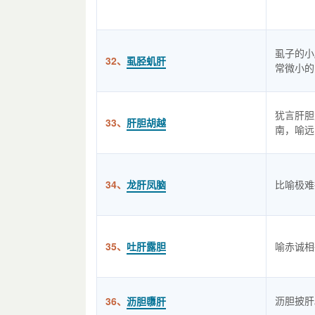
虱子的小
32、
虱胫虮肝
常微小的
犹言肝胆
33、
肝胆胡越
南，喻远
34、
龙肝凤脑
比喻极难
35、
吐肝露胆
喻赤诚相
沥胆披肝
36、
沥胆隳肝