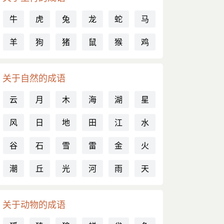
牛
虎
兔
龙
蛇
马
羊
狗
猪
鼠
猴
鸡
关于自然的成语
云
月
木
海
湖
星
风
日
地
田
江
水
谷
石
雪
雷
金
火
潮
丘
光
河
雨
天
关于动物的成语