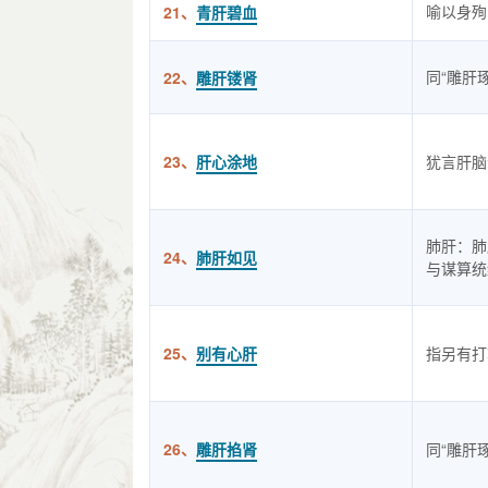
喻以身殉
21、
青肝碧血
同“雕肝
22、
雕肝镂肾
23、
肝心涂地
犹言肝脑
肺肝：肺
24、
肺肝如见
与谋算统
25、
别有心肝
指另有打
26、
雕肝掐肾
同“雕肝