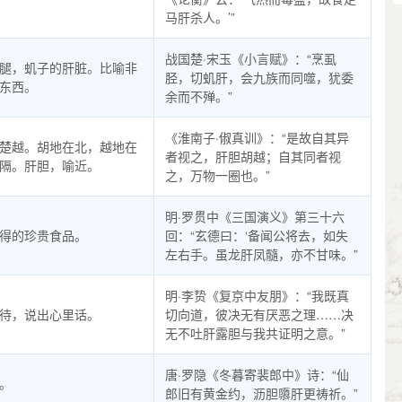
马肝杀人。’”
战国楚·宋玉《小言赋》：“烹虱
腿，虮子的肝脏。比喻非
胫，切虮肝，会九族而同噬，犹委
东西。
余而不殚。”
《淮南子·俶真训》：“是故自其异
楚越。胡地在北，越地在
者视之，肝胆胡越；自其同者视
隔。肝胆，喻近。
之，万物一圈也。”
明·罗贯中《三国演义》第三十六
得的珍贵食品。
回：“玄德曰：‘备闻公将去，如失
左右手。虽龙肝凤髓，亦不甘味。”
明·李贽《复京中友朋》：“我既真
待，说出心里话。
切向道，彼决无有厌恶之理……决
无不吐肝露胆与我共证明之意。”
唐·罗隐《冬暮寄裴郎中》诗：“仙
。
郎旧有黄金约，沥胆隳肝更祷祈。”