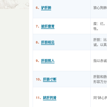
6、
驴肝肺
狼心狗肺
糜：烂。
7、
披肝糜胃
牲。
肝胆：比
8、
肝胆相见
诚，以真
9、
肝胆照人
指以赤诚
肝脏和肠
10、
肝肠寸断
形容万分
11、
鉥肝刿肾
同“鉥心