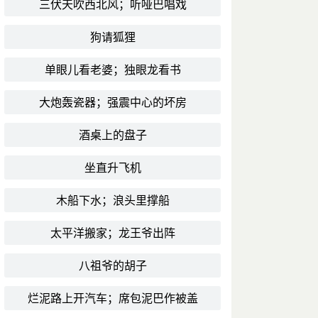
三伏天吹西北风；听哑巴唱戏
狗请狐狸
单眼儿看老婆；独眼龙看书
大炮轰瓷器；强震中心的坏房
酒桌上的盘子
坐直升飞机
木船下水；浪头里撑船
太平洋搬家；龙王爷出阵
八祖爷的胡子
烂泥路上开汽车；席包泥巴作被盖