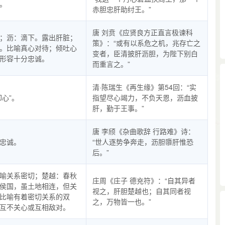
。
赤胆忠肝助纣王。”
唐 刘贲《应贤良方正直言极谏科
；沥：滴下。露出肝脏；
策》：“或有以系危之机，兆存亡之
。比喻真心对待；倾吐心
变者，臣清披肝沥胆，为陛下别白
形容十分忠诚。
而重言之。”
清·陈瑞生《再生缘》第54回：“实
叩心”。
指望尽心竭力，不负天恩，沥血披
肝，勤于王事。”
唐 李颀《杂曲歌辞 行路难》诗：
忠诚。
“世人逐势争奔走，沥胆隳肝惟恐
后。”
喻关系密切；楚越：春秋
庄周《庄子 德充符》：“自其异者
侯国，虽土地相连，但关
视之，肝胆楚越也；自其同者视
比喻有着密切关系的双
之，万物皆一也。”
互不关心或互相敌对。