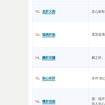
12、
忠肝义胆
忠心耿耿
意思是满
13、
锦绣肝肠
14、
麟肝凤髓
麟之肝，
15、
剖心析肝
亦作“剖
隳：毁坏
16、
隳肝沥胆
待人忠心