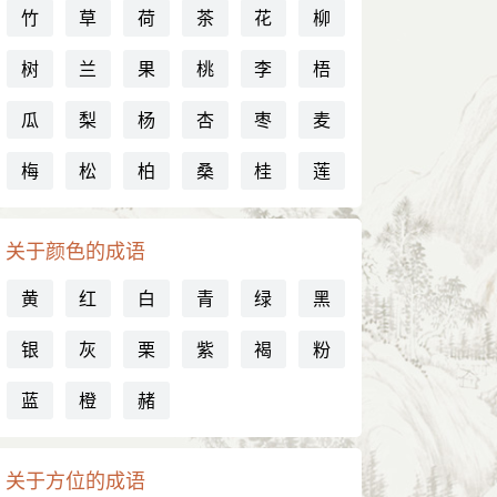
竹
草
荷
茶
花
柳
树
兰
果
桃
李
梧
瓜
梨
杨
杏
枣
麦
梅
松
柏
桑
桂
莲
关于颜色的成语
黄
红
白
青
绿
黑
银
灰
栗
紫
褐
粉
蓝
橙
赭
关于方位的成语