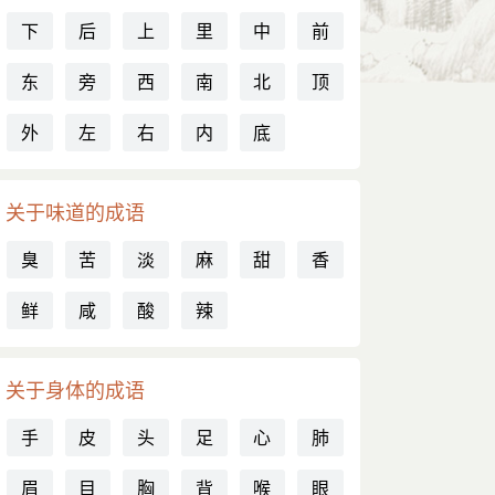
下
后
上
里
中
前
东
旁
西
南
北
顶
外
左
右
内
底
关于味道的成语
臭
苦
淡
麻
甜
香
鲜
咸
酸
辣
关于身体的成语
手
皮
头
足
心
肺
眉
目
胸
背
喉
眼