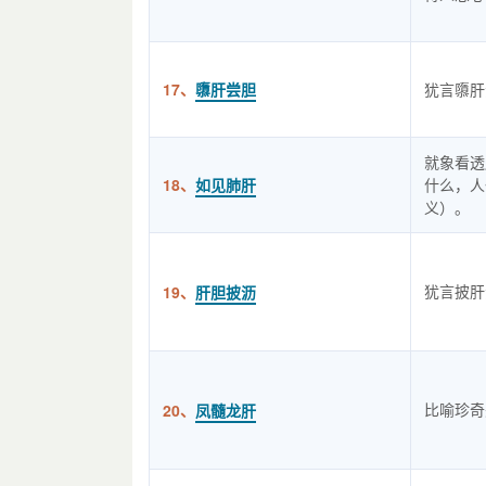
17、
隳肝尝胆
犹言隳肝
就象看透
18、
如见肺肝
什么，人
义）。
犹言披肝
19、
肝胆披沥
比喻珍奇
20、
凤髓龙肝