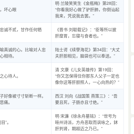
明·兰陵笑笑生《金瓶梅》第28回：
，坏心眼
“你看我好心做了驴肝肺，你倒讪起
我来，凭说我去罢。”
忠诚不贰，甘作任何牺
《晋书·刘聪载记》：“臣等所以披
肝糜胃，忘寝与食者也。”
喻真诚的心。比喻对人忠
陆士谔《续孽海花》第34回：“大丈
心相待。
夫肝胆相见，脑袋也可以奉送。”
清 文康《儿女英雄传》第19回：
之心待人。
“你又怎保得住你那东人父子一定也
像你这等肝胆照人，一心向热的？”
子好像被寸寸斩断一样。
西汉 刘向《战国策 燕策三》：“吾
悲痛。
要且死，子肠亦且寸绝。”
明·宋濂《徐永舟墓铭》：“世号为
刿目”。
晆州诗派，方舟恶取而讽咏之，鉥
肝刿肾，期超迈之乃已。”