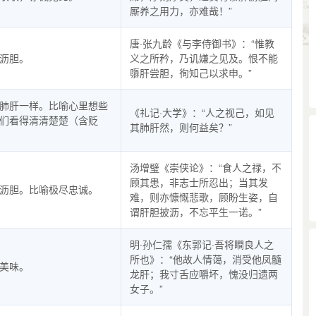
厮养之用力，亦难哉！”
唐·张九龄《与李侍御书》：“惟教
沥胆。
义之所矜，乃讥嫌之见及。恨不能
隳肝尝胆，徇知己以求申。”
肺肝一样。比喻心里想些
《礼记·大学》：“人之视己，如见
们看得清清楚楚（含贬
其肺肝然，则何益矣？”
汤增璧《崇侠论》：“食人之禄，不
顾其患，非志士所忍出；当其发
沥胆。比喻极尽忠诚。
难，则亦慷慨悲歌，顾盼生姿，自
谓肝胆披沥，不忘平生一诺。”
明·孙仁孺《东郭记·吾将瞷良人之
所也》：“他故人情蔼，消受他凤髓
美味。
龙肝；我寸舌应嚼坏，愧没归遗两
女子。”