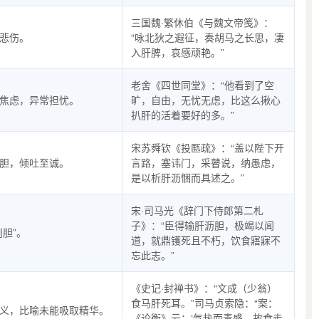
三国魏·繁休伯《与魏文帝笺》：
悲伤。
“咏北狄之遐征，奏胡马之长思，凄
入肝脾，哀感顽艳。”
老舍《四世同堂》：“他看到了空
焦虑，异常担忧。
旷，自由，无忧无虑，比这么揪心
扒肝的活着要好的多。”
宋苏舜钦《投匦疏》：“盖以陛下开
胆，倾吐至诚。
言路，塞讳门，采瞽说，纳愚虑，
是以析肝沥悃而具述之。”
宋·司马光《辞门下侍郎第二札
子》：“臣得输肝沥胆，极竭以闻
剖胆”。
道，就鼎镬死且不朽，饮食寤寐不
忘此志。”
《史记·封禅书》：“文成（少翁）
食马肝死耳。”司马贞索隐：“案：
义，比喻未能吸取精华。
《论衡》云：‘气热而毒盛，故食走