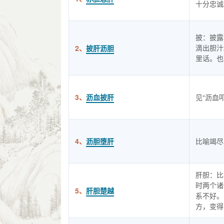
十分忠诚
披：披露
滴出胆汁
2、
披肝沥胆
里话。也
3、
沥血披肝
见“沥血
4、
沥胆堕肝
比喻竭尽
肝胆：比
时两个诸
5、
肝胆楚越
系不好。
方，变得