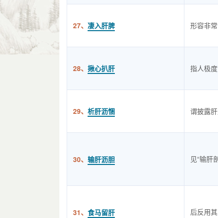
27、
凄入肝脾
形容非常
28、
揪心扒肝
指人极度
29、
析肝沥悃
谓披露肝
见“输肝
30、
输肝沥胆
后反用其
31、
食马留肝