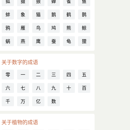
狐
猿
狼
蝉
雀
鱼
蚌
象
猫
鹅
鹤
鹊
鸦
雁
鸟
鸠
熊
鲸
蜗
燕
鹰
蚕
龟
狸
关于数字的成语
零
一
二
三
四
五
六
七
八
九
十
百
千
万
亿
数
关于植物的成语