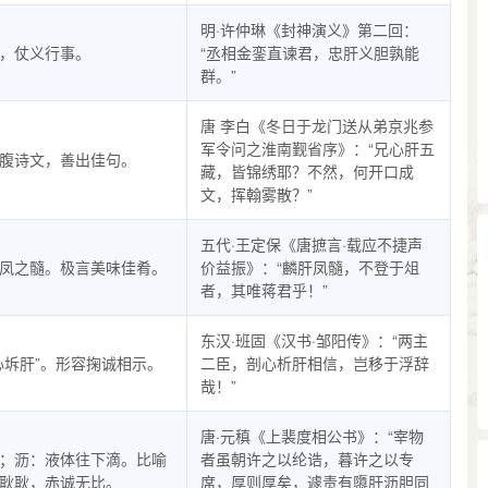
明·许仲琳《封神演义》第二回：
，仗义行事。
“丞相金銮直谏君，忠肝义胆孰能
群。”
唐 李白《冬日于龙门送从弟京兆参
军令问之淮南觐省序》：“兄心肝五
腹诗文，善出佳句。
藏，皆锦绣耶？不然，何开口成
文，挥翰雾散？”
五代·王定保《唐摭言·载应不捷声
凤之髓。极言美味佳肴。
价益振》：“麟肝凤髓，不登于俎
者，其唯蒋君乎！”
东汉·班固《汉书·邹阳传》：“两主
心坼肝”。形容掬诚相示。
二臣，剖心析肝相信，岂移于浮辞
哉！”
唐·元稹《上裴度相公书》：“宰物
；沥：液体往下滴。比喻
者虽朝许之以纶诰，暮许之以专
耿耿，赤诚无比。
席，厚则厚矣，遽责有隳肝沥胆同