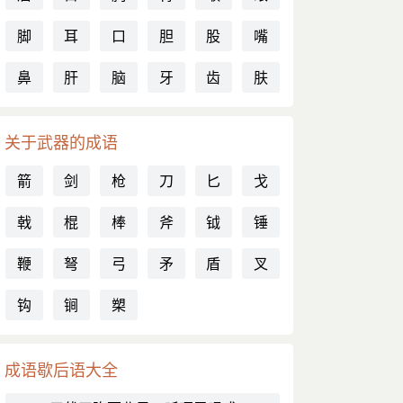
脚
耳
口
胆
股
嘴
鼻
肝
脑
牙
齿
肤
关于武器的成语
箭
剑
枪
刀
匕
戈
戟
棍
棒
斧
钺
锤
鞭
弩
弓
矛
盾
叉
钩
锏
槊
成语歇后语大全