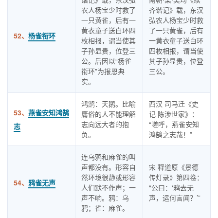
农人杨宝少时救了
齐谐记》载，东汉
一只黄雀，后有一
弘农人杨宝少时救
黄衣童子送白环四
了一只黄雀，后有
52、
杨雀衔环
枚相报，谓当使其
一黄衣童子送白环
子孙显贵，位登三
四枚相报，谓当使
公。后因以“杨雀
其子孙显贵，位登
衔环”为报恩典
三公。
实。
鸿鹄：天鹅。比喻
西汉 司马迁《史
53、
燕雀安知鸿鹄
庸俗的人不能理解
记 陈涉世家》：
志向远大者的抱
“嗟呼，燕雀安知
志
负。
鸿鹄之志哉！”
连乌鸦和麻雀的叫
声都没有。形容自
宋 释道原《景德
然环境很静或形容
传灯录》第四卷：
54、
鸦雀无声
人们默不作声；一
“公曰：‘鸦去无
声不响。鸦：乌
声，运何言闻？’”
鸦；雀：麻雀。