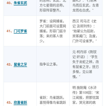
的总称。玄武：北
曲礼》：“行前朱
40、
朱雀玄武
方七星宿的总称。
鸟而后玄武，左青
形容阵容整齐。
龙而右白虎。”
罗雀：设网捕雀。
西汉 司马迁《史
大门前面可设置网
记 汲郑列传》：
41、
门可罗雀
捕雀。形容门庭冷
“始翟公为廷尉，
落；来的客人很
宾客阗门；及废，
少。
门外可设雀罗。”
元·柯丹邱《荆钗
记·奸诘》：“学生
失于龙蛇之辨，改
指争讼之事。
42、
鼠雀之牙
有鼠雀之牙，抚已
多惭，见公甚
愧。”
明·施耐庵《水浒
传》第108回：“宋
雀跃：鸟雀跳跃。
江闻报，把那忧国
43、
欣喜雀跃
喜悦得像鸟雀跳跃
家，哭兄弟的病