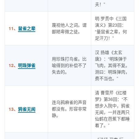
夫！”
明·罗贯中《三国
蔑视他人之词。谓
演义》第23回：
11、
鼠雀之辈
鄙陋卑微之徒。
“量鼠雀之辈，何
足汗刀！”
汉 扬雄《太玄
用珍珠打鸟雀。比
唐》：“明珠弹于
12、
明珠弹雀
喻得到的补偿不了
飞肉，其得不复。
失去的。
测曰：明珠弹肉，
费不当也。”
清 曹雪芹《红楼
梦》第36回：“不
连乌鸦麻雀的声音
想步入院中，鸦雀
都没有。形容非常
13、
鸦雀无闻
无闻，一并连两只
静。
仙鹤在芭蕉下都睡
着了。”