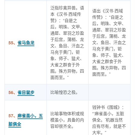
泛指珍禽异兽。语
语出《汉书·西域
本《汉书·西域传
传赞》：“自是之
赞》：“自是之
后，明珠、文甲、
后，明珠、文甲、
通犀、翠羽之珍盈
通犀、翠羽之珍盈
于后宫，蒲梢、龙
于后宫，蒲梢、龙
文、鱼目、汗血之
55、
雀马鱼龙
文、鱼目、汗血之
马充于黄门，钜
马充于黄门，钜
象、师子、猛犬、
象、师子、猛犬、
大雀之群食于外
大雀之群食于外
囿。殊方异物，四
囿。殊方异物，四
面而至。”
面而至。”
比喻惶恐之极。
56、
雀目鼠步
钱钟书《围城》：
比喻事物体积或规
“‘麻雀虽小，五脏
57、
麻雀虽小，五
模虽小，具备的内
俱全。’机器当然
脏俱全
容却很齐全。
应有尽有，就是不
大牢。”