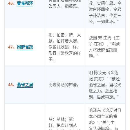
46、
黄雀衔环
救，实感仁恩。今
答恩人。指报恩。
赠白环四枚，令君
子孙洁白，位登三
公，一如此环。”
拊：拍击；髀：大
战国·宋·庄周《庄
腿。拍打着大腿，
子·在宥》：“鸿蒙
47、
拊髀雀跃
像雀儿欢跳一样。
方将抚髀雀跃而
形容非常欣喜的样
游。”
子。
明·陈汝元《金莲
记·焚券》：“蒙还
48、
燕雀之居
比喻简陋的庐舍。
燕雀之居，当尽犬
鹰之力。兹且相
别，后或再逢。”
毛泽东《论反对日
本帝国主义的策
丛：丛林；驱：
略》：“关门主
赶。把雀赶到丛
义‘为渊驱鱼，为