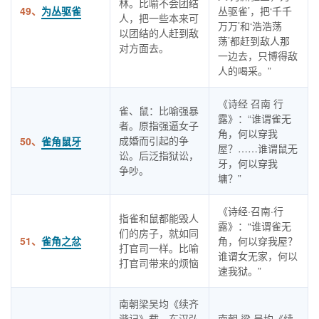
林。比喻不会团结
49、
为丛驱雀
丛驱雀’，把‘千千
人，把一些本来可
万万’和‘浩浩荡
以团结的人赶到敌
荡’都赶到敌人那
对方面去。
一边去，只博得敌
人的喝采。”
《诗经 召南 行
雀、鼠：比喻强暴
露》：“谁谓雀无
者。原指强逼女子
角，何以穿我
成婚而引起的争
50、
雀角鼠牙
屋？……谁谓鼠无
讼。后泛指狱讼，
牙，何以穿我
争吵。
墉？”
《诗经·召南·行
指雀和鼠都能毁人
露》：“谁谓雀无
们的房子，就如同
51、
雀角之忿
角，何以穿我屋？
打官司一样。比喻
谁谓女无家，何以
打官司带来的烦恼
速我狱。”
南朝梁吴均《续齐
谐记》载，东汉弘
南朝·梁·吴均《续