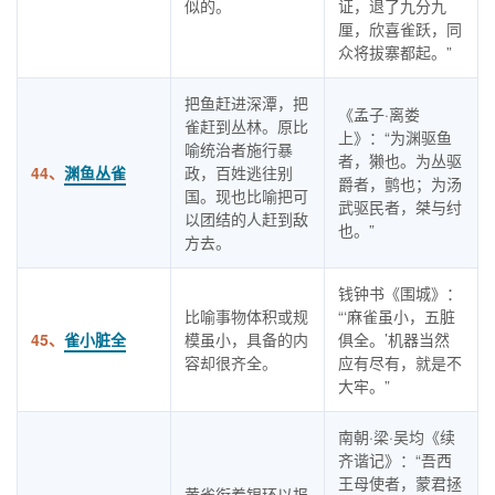
似的。
证，退了九分九
厘，欣喜雀跃，同
众将拔寨都起。”
把鱼赶进深潭，把
《孟子·离娄
雀赶到丛林。原比
上》：“为渊驱鱼
喻统治者施行暴
者，獭也。为丛驱
44、
渊鱼丛雀
政，百姓逃往别
爵者，鹯也；为汤
国。现也比喻把可
武驱民者，桀与纣
以团结的人赶到敌
也。”
方去。
钱钟书《围城》：
比喻事物体积或规
“‘麻雀虽小，五脏
45、
雀小脏全
模虽小，具备的内
俱全。’机器当然
容却很齐全。
应有尽有，就是不
大牢。”
南朝·梁·吴均《续
齐谐记》：“吾西
王母使者，蒙君拯
黄雀衔着银环以报