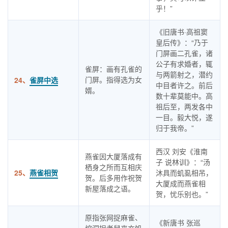
乎！”
《旧唐书·高祖窦
皇后传》：“乃于
门屏画二孔雀，诸
公子有求婚者，辄
雀屏：画有孔雀的
与两箭射之，潜约
门屏。指得选为女
24、
雀屏中选
中目者许之。前后
婿。
数十辈莫能中。高
祖后至，两发各中
一目。毅大悦，遂
归于我帝。”
西汉 刘安《淮南
燕雀因大厦落成有
子 说林训》：“汤
栖身之所而互相庆
25、
燕雀相贺
沐具而虮虱相吊，
贺。后多用作祝贺
大厦成而燕雀相
新屋落成之语。
贺，忧乐别也。”
原指张网捉麻雀、
《新唐书 张巡