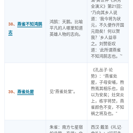
全演义》第21回：
“乃向其乡人说
道：‘我今将为状
鸿鹄：天鹅。比喻
38、
燕雀不知鸿鹄
元，不久便作开国
平凡的人哪里知道
元勋矣！何以贺
志
英雄人物的志向。
我？’乡人益非
之。刘赞臣叹
道：‘此所谓燕雀
不知鸿鹄志也。’”
《孔丛子·论
势》：“燕雀处
屋，子母安哺，煦
煦焉其相乐也，自
见“燕雀处堂”。
39、
燕雀处屋
以为安矣；灶突炎
上，栋宇将焚，燕
雀颜色不变，不知
祸之将及也。”
朱雀：南方七星宿
西汉·戴圣《礼记·