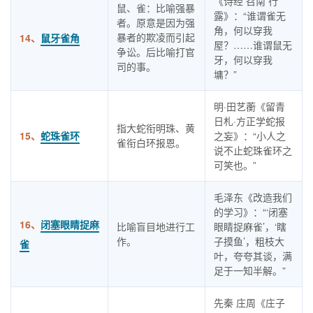
《诗经 召南 行
鼠、雀：比喻强暴
露》：“谁谓雀无
者。原意是因为强
角，何以穿我
暴者的欺凌而引起
14、
鼠牙雀角
屋？……谁谓鼠无
争讼。后比喻打官
牙，何以穿我
司的事。
墉？”
明·田艺蘅《留青
日札·方正学蛇报
指大蛇衔明珠、黄
15、
蛇珠雀环
之妄》：“小人之
雀衔白环报恩。
说不止蛇珠雀环之
可笑也。”
毛泽东《改造我们
的学习》：“‘闭塞
16、
闭塞眼睛捉麻
比喻盲目地进行工
眼睛捉麻雀’，‘瞎
作。
子摸鱼’，粗枝大
雀
叶，夸夸其谈，满
足于一知半解。”
先秦 庄周《庄子