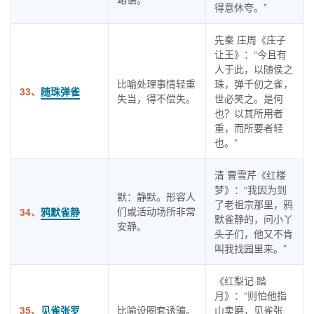
得意休夸。”
先秦 庄周《庄子
让王》：“今且有
人于此，以随侯之
比喻处理事情轻重
珠，弹千仞之雀，
33、
随珠弹雀
失当，得不偿失。
世必笑之。是何
也？以其所用者
重，而所要者轻
也。”
清 曹雪芹《红楼
梦》：“我因为到
默：静默。形容人
了老祖宗那里，鸦
们或活动场所非常
34、
鸦默雀静
默雀静的，问小丫
安静。
头子们，他又不肯
叫我找园里来。”
《红梨记·踏
月》：“则怕他指
35、
见雀张罗
比喻设圈套诱骗。
山卖磨，见雀张