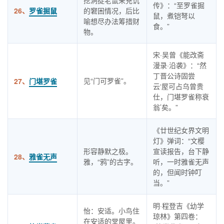
挖洞捉老鼠来充饥
传》：“至罗雀掘
26、
罗雀掘鼠
的窘困情况，后比
鼠，煮铠弩以
喻想尽办法筹措财
食。”
物。
宋·吴曾《能改斋
漫录·沿袭》：“然
丁晋公诗固尝
见“门可罗雀”。
27、
门堪罗雀
云‘屋可占乌曾贵
仕，门堪罗雀称衰
翁’矣。”
《廿世纪女界文明
灯》弹词：“文樱
形容静默之极。
宣读报告，台下静
28、
雅雀无声
雅，“鸦”的古字。
听，一时雅雀无声
的，但闻时钟叮
当。”
明·程登吉《幼学
怡：安适。小鸟住
琼林》第四卷：
在安适的堂屋里。