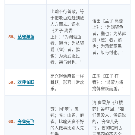
比喻不行善政，等
于把老百姓赶到敌
语出《孟子·离娄
人方面去。语本
上》：“为渊驱鱼
《孟子·离娄
者，獭也；为丛驱
58、
丛雀渊鱼
上》：“为渊驱鱼
爵（雀）者，鹯
者，獭也；为丛驱
也；为汤武驱民
爵（雀）者，鹯
者，桀与纣也。”
也；为汤武驱民
者，桀与纣也。”
高兴得像麻雀一样
庄周《庄子 在
59、
欢呼雀跃
跳跃。形容非常欢
宥》：“鸿蒙方将
乐。
拊髀雀跃而游。”
清·曹雪芹《红楼
夯：同“笨”，愚
梦》第67回：“咱
钝；雀：山雀，麻
们家没人，俗语说
60、
夯雀先飞
雀。比喻天资不好
的，‘夯雀儿先
的人做事比别人先
飞’，省的临时丢
动手。
三落四的不齐全，