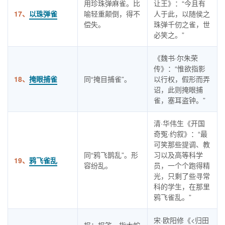
用珍珠弹麻雀。比
让王》：“今且有
17、
以珠弹雀
喻轻重颠倒，得不
人于此，以随侯之
偿失。
珠弹千仞之雀，世
必笑之。”
《魏书·尔朱荣
传》：“惟欲指影
18、
掩眼捕雀
同“掩目捕雀”。
以行权，假形而弄
诏，此则掩眼捕
雀，塞耳盗钟。”
清·华伟生《开国
奇冤·约叙》：“最
可笑那些提调、教
同“鸦飞鹊乱”。形
习以及高等科学
19、
鸦飞雀乱
容纷乱。
员，一个个跑得精
光，只剩了些寻常
科的学生，在那里
鸦飞雀乱。”
宋·欧阳修《<归田