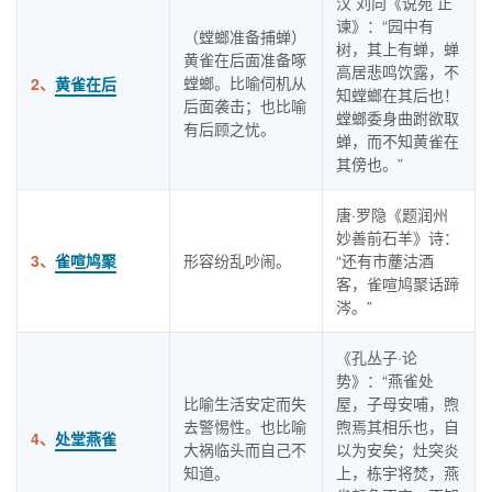
汉 刘向《说苑 正
谏》：“园中有
（螳螂准备捕蝉）
树，其上有蝉，蝉
黄雀在后面准备啄
高居悲鸣饮露，不
螳螂。比喻伺机从
2、
黄雀在后
知螳螂在其后也！
后面袭击；也比喻
螳螂委身曲跗欲取
有后顾之忧。
蝉，而不知黄雀在
其傍也。”
唐·罗隐《题润州
妙善前石羊》诗：
3、
雀喧鸠聚
形容纷乱吵闹。
“还有市薼沽酒
客，雀喧鸠聚话蹄
涔。”
《孔丛子·论
势》：“燕雀处
比喻生活安定而失
屋，子母安哺，煦
去警惕性。也比喻
煦焉其相乐也，自
4、
处堂燕雀
大祸临头而自己不
以为安矣；灶突炎
知道。
上，栋宇将焚，燕