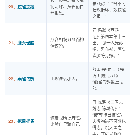
报：报答。指大蛇
录>序》：“曾不闻
衔明珠、黄雀衔白
20、
蛇雀之报
吐珠衔环，效蛇雀
环报恩。
之报。”
元 杨暹《西游
记》第四本第十三
形容相貌丑陋而神
21、
鹰头雀脑
出：“见一人光纱
情狡猾。
帽，黑布衫，鹰头
雀脑将身探。”
战国·楚·屈原《楚
辞·屈原·涉江》：
比喻谗佞小人。
22、
燕雀乌鹊
“燕雀乌鹊巢堂坛
兮。”
晋 陈寿《三国志
魏志 陈琳传》：
“谚有‘掩目捕雀’。
遮着眼睛捉麻雀。
23、
掩目捕雀
夫微物尚不可欺以
比喻自己骗自己。
得志，况大国之
事，其可以诈立