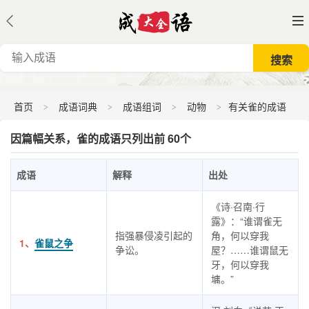
首页
成语词典
成语组词
动物
有关雀的成语
因篇幅关系，雀的成语只列出前 60个
成语
解释
出处
《诗·召南·行
露》：“谁谓雀无
指强暴侵凌引起的
角，何以穿我
1、
雀鼠之争
争讼。
屋？……谁谓鼠无
牙，何以穿我
墉。”