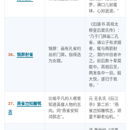
罗，满口儿如蜜
钵，心如逝波。”
《旧唐书·高祖太
穆皇后窦氏传》：
“乃于门屏画二孔
雀，诸公子有求婚
锦屏：画有孔雀的
者，辄与两箭射
36、
锦屏射雀
丝织门屏。指得选
之，潜约中目者许
为女婿。
之。前后数十辈莫
能中。高祖后至，
两发各中一目。毅
大悦，遂归于我
帝。”
比喻平凡的人哪里
元 无名氏《玩江
37、
燕雀岂知雕鹗
知道英雄人物的志
亭》第二折：“燕
向。同“燕雀安知
雀岂知雕鹗志，顽
志
鸿鹄志”。
童不解老仙机。”
清·黄世仲《洪秀