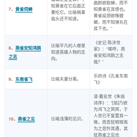
曲跗欲取蝉，而不
知黄雀在它后面正
7、
黄雀伺蝉
知黄雀在其傍也。
要吃它。比喻祸事
黄雀延颈欲啄螳
临头还不知道。
螂，而不知弹丸在
其下也。”
《史记·陈涉世
比喻平凡的人哪里
8、
燕雀安知鸿鹄
家》：“嗟呼，燕
知道英雄人物的志
雀安知鸿鹄之志
之志
向。
哉？”
乐府诗《孔雀东南
比喻夫妻分离。
9、
东南雀飞
飞》
清·戴名世《朱翁
诗序》：“[翁]乃欲
为鸿飞之冥冥，于
人世已不复置其一
比喻浅薄的见识。
10、
燕雀之见
喙，而吾犹呶呶焉
为之悲怜其遇，其
犹燕雀之见也