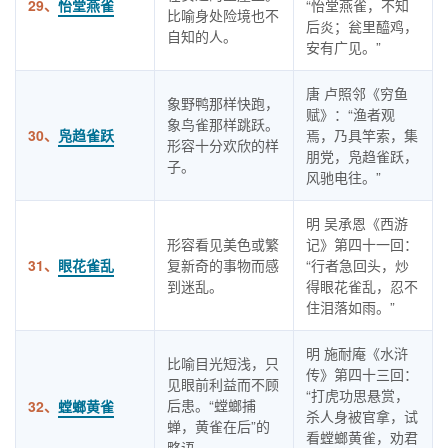
29、
怡堂燕雀
“怡堂燕雀，不知
比喻身处险境也不
后炎；瓮里醯鸡，
自知的人。
安有广见。”
唐 卢照邻《穷鱼
象野鸭那样快跑，
赋》：“渔者观
象鸟雀那样跳跃。
30、
凫趋雀跃
焉，乃具竿索，集
形容十分欢欣的样
朋党，凫趋雀跃，
子。
风驰电往。”
明 吴承恩《西游
形容看见美色或繁
记》第四十一回：
31、
眼花雀乱
复新奇的事物而感
“行者急回头，炒
到迷乱。
得眼花雀乱，忍不
住泪落如雨。”
明 施耐庵《水浒
比喻目光短浅，只
传》第四十三回：
见眼前利益而不顾
“打虎功思悬赏，
后患。“螳螂捕
32、
螳螂黄雀
杀人身被官拿，试
蝉，黄雀在后”的
看螳螂黄雀，劝君
略语。