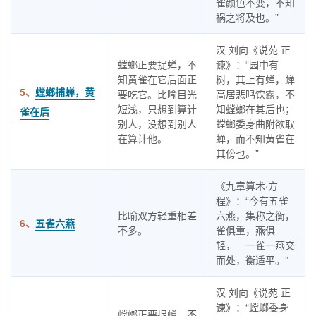
雀颜色不变，不知
祸之将及也。”
汉 刘向《说苑 正
螳螂正要捉蝉，不
谏》：“园中有
知黄雀在它后面正
树，其上有蝉，蝉
5、
螳螂捕蝉，黄
要吃它。比喻目光
高居悲鸣饮露，不
短浅，只想到算计
知螳螂在其后也；
雀在后
别人，没想到别人
螳螂委身曲附欲取
在算计他。
蝉，而不知黄雀在
其傍也。”
《九章算术·方
程》：“今有五雀
比喻双方轻重相差
六燕，集称之衡，
6、
五雀六燕
不多。
雀俱重，燕俱
轻， 一雀一燕交
而处，衡适平。”
汉 刘向《说苑 正
谏》：“螳螂委身
螳螂正要捉蝉，不