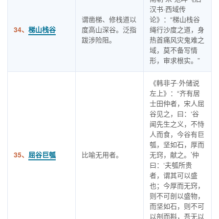
汉书·西域传
谓凿梯、修栈道以
论》：“梯山栈谷
34、
梯山栈谷
度高山深谷。泛指
绳行沙度之道，身
跋涉险阻。
热首痛风灾鬼难之
域，莫不备写情
形，审求根实。”
《韩非子·外储说
左上》：“齐有居
士田仲者，宋人屈
谷见之，曰：‘谷
闻先生之义，不恃
人而食，今谷有巨
瓠，坚如石，厚而
35、
屈谷巨瓠
比喻无用者。
无窍，献之。’仲
曰：‘夫瓠所贵
者，谓其可以盛
也；今厚而无窍，
则不可剖以盛物，
而坚如石，则不可
以剖而斟，吾无以