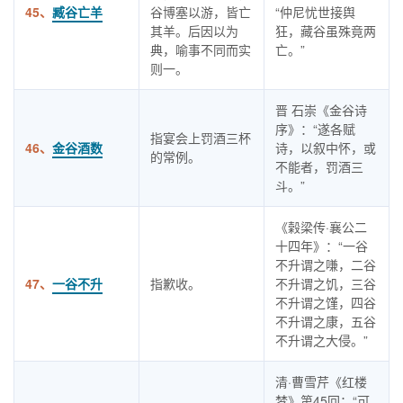
45、
臧谷亡羊
谷博塞以游，皆亡
“仲尼忧世接舆
其羊。后因以为
狂，藏谷虽殊竟两
典，喻事不同而实
亡。”
则一。
晋 石崇《金谷诗
序》：“遂各赋
指宴会上罚酒三杯
46、
金谷酒数
诗，以叙中怀，或
的常例。
不能者，罚酒三
斗。”
《榖梁传·襄公二
十四年》：“一谷
不升谓之嗛，二谷
47、
一谷不升
指歉收。
不升谓之饥，三谷
不升谓之馑，四谷
不升谓之康，五谷
不升谓之大侵。”
清·曹雪芹《红楼
梦》第45回：“可