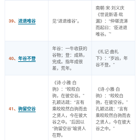
南朝·宋·刘义庆
《世说新语·纰
39、
进退唯谷
见“进退维谷”。
漏》：“仲堪流涕
而起曰：‘臣进退
唯谷。’”
年谷：一牛收获的
《礼记·曲礼
谷物；登：成熟，
下》：“岁凶，年
40、
年谷不登
完成。指年成很
谷不登。”
差，荒年。
《诗·小雅·白
驹》：“皎皎白
《诗·小雅·白
驹，在彼空谷。”
驹》：“皎皎白
孔颖达疏：“言有
驹，在彼空谷。”
41、
驹留空谷
乘皎皎然白驹而去
孔颖达疏：“言有
之贤人，今在彼大
乘皎皎然白驹而去
谷之中。”后因以
之贤人，今在彼大
“驹留空谷”喻贤人
谷之中。”
在野。