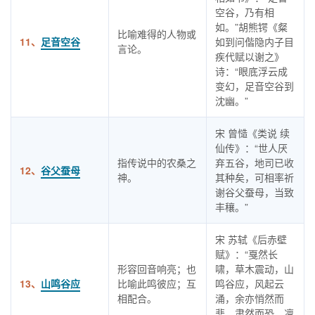
空谷，乃有相
如。”胡熊锷《粲
比喻难得的人物或
11、
足音空谷
如到问偕隐内子目
言论。
疾代赋以谢之》
诗：“眼底浮云成
变幻，足音空谷到
沈幽。”
宋 曾慥《类说 续
仙传》：“世人厌
指传说中的农桑之
弃五谷，地司已收
12、
谷父蚕母
神。
其种矣，可相率祈
谢谷父蚕母，当致
丰穰。”
宋 苏轼《后赤壁
赋》：“戛然长
形容回音响亮；也
啸，草木震动，山
13、
山鸣谷应
比喻此鸣彼应；互
鸣谷应，风起云
相配合。
涌，余亦悄然而
悲，肃然而恐，凛