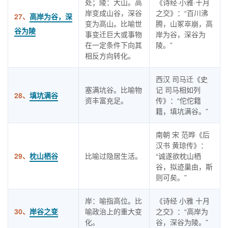
处；陵：大山。高
《诗经·小雅·十月
岸变成山谷，深谷
之交》：“百川沸
27、
高岸为谷，深
变为高山。比喻世
腾，山冢崒崩，高
谷为陵
事变迁巨大或事物
岸为谷，深谷为
在一定条件下向其
陵。”
相反方向转化。
西汉 司马迁《史
塞满坑谷。比喻物
记 司马相如列
28、
填坑满谷
资丰富充足。
传》：“佗佗籍
籍，填坑满谷。”
南朝 宋 范晔《后
汉书 黄琼传》：
29、
枕山栖谷
比喻过隐居生活。
“诚遂欲枕山栖
谷，拟迹巢由，斯
则可矣。”
岸：喻指高位。比
《诗经 小雅 十月
30、
岸谷之变
喻政治上的重大变
之交》：“高岸为
化。
谷，深谷为陵。”