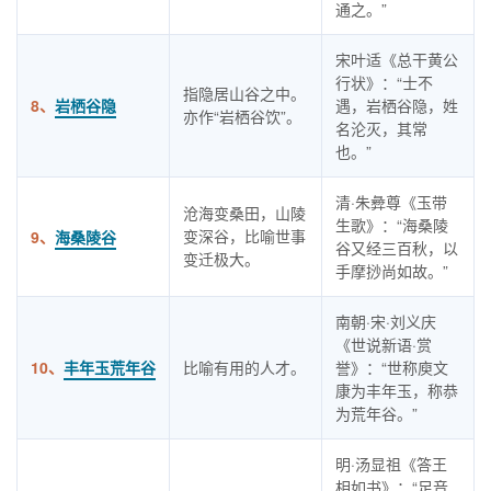
通之。”
宋叶适《总干黄公
行状》：“士不
指隐居山谷之中。
8、
岩栖谷隐
遇，岩栖谷隐，姓
亦作“岩栖谷饮”。
名沦灭，其常
也。”
清·朱彜尊《玉带
沧海变桑田，山陵
生歌》：“海桑陵
变深谷，比喻世事
9、
海桑陵谷
谷又经三百秋，以
变迁极大。
手摩挱尚如故。”
南朝·宋·刘义庆
《世说新语·赏
10、
丰年玉荒年谷
比喻有用的人才。
誉》：“世称庾文
康为丰年玉，称恭
为荒年谷。”
明·汤显祖《答王
相如书》：“足音