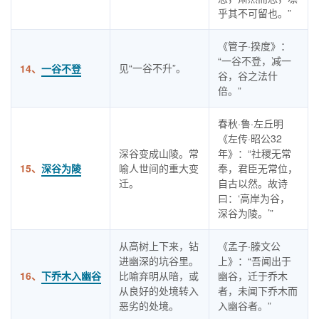
乎其不可留也。”
《管子·揆度》：
“一谷不登，减一
见“一谷不升”。
14、
一谷不登
谷，谷之法什
倍。”
春秋·鲁·左丘明
《左传·昭公32
深谷变成山陵。常
年》：“社稷无常
15、
深谷为陵
喻人世间的重大变
奉，君臣无常位，
迁。
自古以然。故诗
曰：‘高岸为谷，
深谷为陵。’”
从高树上下来，钻
《孟子·滕文公
进幽深的坑谷里。
上》：“吾闻出于
16、
下乔木入幽谷
比喻弃明从暗，或
幽谷，迁于乔木
从良好的处境转入
者，未闻下乔木而
恶劣的处境。
入幽谷者。”