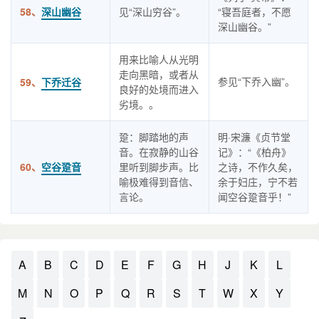
58、
深山幽谷
见“深山穷谷”。
“寝吾庭者，不愿
深山幽谷。”
用来比喻人从光明
走向黑暗，或者从
参见“下乔入幽”。
59、
下乔迁谷
良好的处境而进入
劣境。。
跫：脚踏地的声
明·宋濂《贞节堂
音。在寂静的山谷
记》：“《柏舟》
60、
空谷跫音
里听到脚步声。比
之诗，不作久矣，
喻极难得到音信、
余于妇庄，宁不若
言论。
闻空谷跫音乎！”
A
B
C
D
E
F
G
H
J
K
L
M
N
O
P
Q
R
S
T
W
X
Y