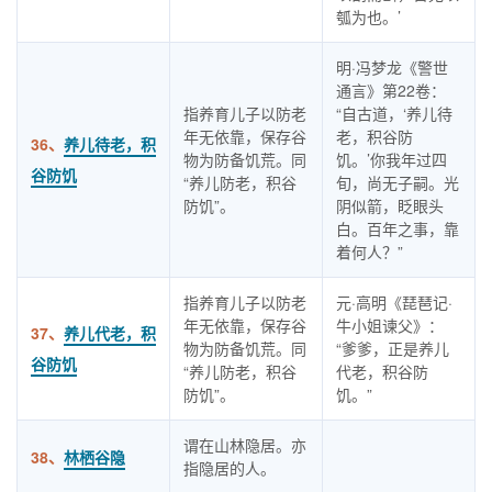
瓠为也。’
明·冯梦龙《警世
通言》第22卷：
指养育儿子以防老
“自古道，‘养儿待
年无依靠，保存谷
老，积谷防
36、
养儿待老，积
物为防备饥荒。同
饥。’你我年过四
谷防饥
“养儿防老，积谷
旬，尚无子嗣。光
防饥”。
阴似箭，眨眼头
白。百年之事，靠
着何人？”
指养育儿子以防老
元·高明《琵琶记·
年无依靠，保存谷
牛小姐谏父》：
37、
养儿代老，积
物为防备饥荒。同
“爹爹，正是养儿
谷防饥
“养儿防老，积谷
代老，积谷防
防饥”。
饥。”
谓在山林隐居。亦
38、
林栖谷隐
指隐居的人。