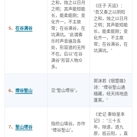
之和，烛之以日月
《庄子·天运》：
之明；其声能短能
“吾又奏之以阴阳
长，能柔能刚；变
之和，烛之以日月
化齐一，不主故
之明；其声能短能
5、
在谷满谷
常；在谷满谷，在
长，能柔能刚；变
坑满坑。”此谓奏
化齐一，不主故
乐时声音遍及各
常；在谷满谷，在
处，形容道的无所
坑满坑。”
不在。后以“在谷
满谷”形容人物众
多。
郭沫若《宿楚雄》
诗：“堙谷堑山通
见“堑山堙谷”。
6、
堙谷堑山
缅藏，经天纬地造
蓬莱。”
《史记 秦始皇本
记》：“三十五
指挖山填谷。亦作
7、
堑山堙谷
年，除道，道九
“堙谷堑山”。
原，抵云阳，，直