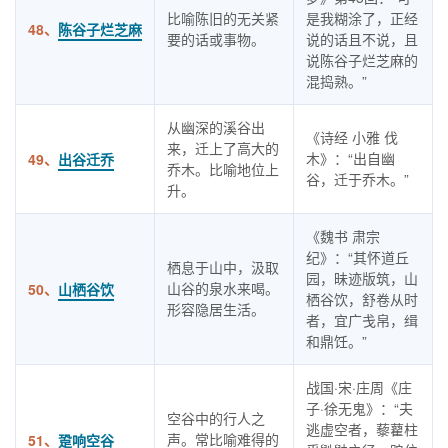
比喻陈旧的无关紧
是我糊涂了，正经
48、
陈谷子烂芝麻
要的话或事物。
说的话且不说，且
说陈谷子烂芝麻的
混捣熟。”
从幽深的溪谷出
《诗经 小雅 伐
来，迁上了高大的
木》：“出自幽
49、
出谷迁乔
乔木。比喻地位上
谷，迁于乔木。”
升。
《魏书 肃宗
纪》：“其怀道丘
栖息于山中，汲取
园，昧迹版筑，山
山谷的泉水来喝。
50、
山栖谷饮
栖谷饮，舒卷从时
形容隐居生活。
者，宜广戋帛，缉
和鼎饪。”
战国·宋·庄周《庄
子·徐无鬼》：“夫
空谷中的行人之
逃虚空者，藜藋柱
声。常比喻难得的
51、
跫响空谷