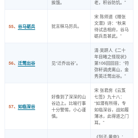
挨饿。
老，积谷防饥。”
宋 陈师道《赠张
文潜》诗：“秋来
犹言秣马厉兵。
55、
谷马砺兵
待试丞相府，谷马
砺兵吾甚武。”
清·吴趼人《二十
年目睹之怪现状》
56、
迁莺出谷
见“迁乔出谷”。
第106回回目：“符
弥轩调虎离山，金
秀英迁莺出谷。”
宋 张君房《云笈
好像到了深深的山
七签》九十八：
谷边上。比喻行事
“如潜有所得，专
57、
如临深谷
十分警惕，小心谨
如临深谷，战如履
慎。
薄冰，此得道之门
耳。”
《列子·黄帝》：