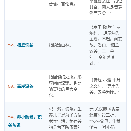
乎鼪鼬之径，踉位
音信、言论等。
其空，闻人足音跫
然而喜矣。”
《宋书·隐逸传·宗
炳》：“辟宗炳为
主簿，不起。问其
52、
栖丘饮谷
指隐逸山林。
故，答曰：‘栖丘
饮谷，三十余
年。’高祖善其
对。”
指幽僻的处所。形
《诗经 小雅 十月
容幽峭深邃。也比
之交》：“高岸为
53、
高岸深谷
喻事物的巨大变
谷，深谷为陵。”
化。
积：聚，储蓄。生
元·关汉卿《裴度
养儿子是为了方便
还带》第三折：
54、
养小防老，积
老年生活，储存谷
“‘哀哀父母，生我
谷防饥
物是为了防备荒年
劬劳。’养小防