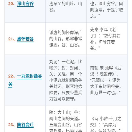
20、
深山穷谷
迹罕至的山岭、山
也，深山穷谷，固
谷。
阴冱寒，于是乎取
之。”
先秦 李耳《老
谦虚的胸怀像深广
子》：“敦兮其若
的山谷。形容非常
21、
虚怀若谷
朴，旷兮其若
谦虚。谷：山谷。
谷。”
丸泥：一点泥，比
喻少；封：封闭；
南朝·宋·范晔《后
关：关隘。用一个
汉书·隗嚣传》：
22、
一丸泥封函谷
小泥丸就能把函谷
“元请以一丸泥为
关
关封闭。形容地势
大王东封函谷关，
险要，只要少量兵
此万世一时也。”
力就可以把守。
陵：大土山；谷：
两山之间的夹道。
《诗·小雅·十月之
23、
陵谷变迁
丘陵变山谷，山谷
交》：“高岸为
变丘陵。比喻世事
谷，深谷为陵。”