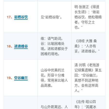
明·张居正《得道
长生颂》：“故岩
17、
岩栖谷饮
见“岩栖谷隐”。
栖谷饮、绝粒噏精
者，守形之士
也。”
维：语气助词。
《诗经 大雅 桑
谷：比喻困难处
柔》：“人亦有
18、
进退维谷
境。进和退都处于
言，进退维谷。”
困难的境地。
清·刘鹗《老残游
山谷中优美的兰
记续集遗稿》第五
花。形容十分难
回：“空谷幽兰，
19、
空谷幽兰
得，常用来比喻人
真想不到这种地
品高雅。
方，会有这样高
人。”
《左传·昭公四
与山外距离远、人
年》：“其藏冰