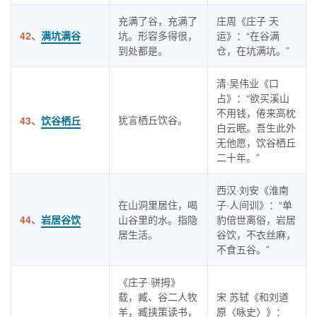
充满了谷，充满了
庄周《庄子 天
42、
满坑满谷
坑。形容多得很，
运》：“在谷满
到处都是。
仓，在坑满坑。”
清·吴伟业《口
占》：“欲买溪山
不用钱，倦来高枕
犹言栖丘饮谷。
43、
饮谷栖丘
白云眠。吾生此外
无他愿，饮谷栖丘
二十年。”
西汉·刘安《淮南
在山洞里居住，喝
子·人间训》：“单
44、
岩居谷饮
山谷里的水。指隐
豹倍世离俗，岩居
居生活。
谷饮，不衣丝麻，
不食五谷。”
《庄子·骈拇》
载，臧、谷二人牧
宋 苏轼《和刘道
羊，臧挟策读书，
原〈咏史〉》：