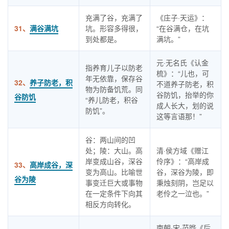
充满了谷，充满了
《庄子·天运》：
31、
满谷满坑
坑。形容多得很，
“在谷满仓，在坑
到处都是。
满坑。”
元·无名氏《认金
指养育儿子以防老
梳》：“儿也，可
年无依靠，保存谷
32、
养子防老，积
不道养子防老，积
物为防备饥荒。同
谷防饥，抬举的你
谷防饥
“养儿防老，积谷
成人长大，划的说
防饥”。
这等言语那！”
谷：两山间的凹
处；陵：大山。高
清·侯方域《赠江
岸变成山谷，深谷
伶序》：“高岸成
33、
高岸成谷，深
变为高山。比喻世
谷，深谷为陵，即
谷为陵
事变迁巨大或事物
秉烛刻阴，岂足以
在一定条件下向其
老伶之一泣也。”
相反方向转化。
南朝·宋·范晔《后