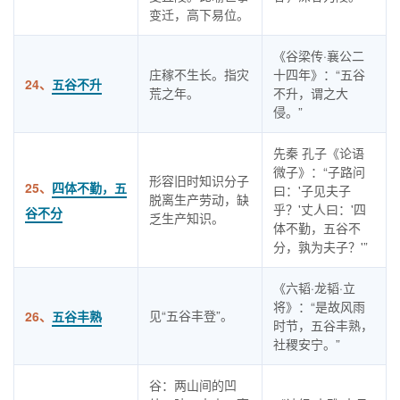
变迁，高下易位。
《谷梁传·襄公二
庄稼不生长。指灾
十四年》：“五谷
24、
五谷不升
荒之年。
不升，谓之大
侵。”
先秦 孔子《论语
微子》：“子路问
形容旧时知识分子
25、
四体不勤，五
曰：'子见夫子
脱离生产劳动，缺
乎？'丈人曰：'四
谷不分
乏生产知识。
体不勤，五谷不
分，孰为夫子？'”
《六韬·龙韬·立
将》：“是故风雨
见“五谷丰登”。
26、
五谷丰熟
时节，五谷丰熟，
社稷安宁。”
谷：两山间的凹