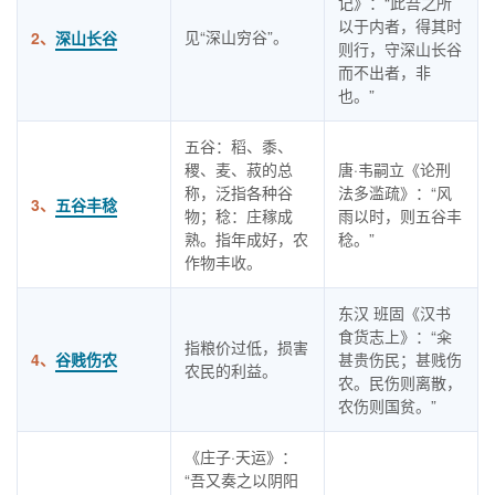
记》：“此吾之所
以于内者，得其时
见“深山穷谷”。
2、
深山长谷
则行，守深山长谷
而不出者，非
也。”
五谷：稻、黍、
稷、麦、菽的总
唐·韦嗣立《论刑
称，泛指各种谷
法多滥疏》：“风
3、
五谷丰稔
物；稔：庄稼成
雨以时，则五谷丰
熟。指年成好，农
稔。”
作物丰收。
东汉 班固《汉书
食货志上》：“籴
指粮价过低，损害
4、
谷贱伤农
甚贵伤民；甚贱伤
农民的利益。
农。民伤则离散，
农伤则国贫。”
《庄子·天运》：
“吾又奏之以阴阳