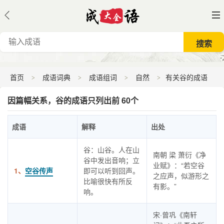
首页
成语词典
成语组词
自然
有关谷的成语
因篇幅关系，谷的成语只列出前 60个
成语
解释
出处
谷：山谷。人在山
南朝 梁 萧衍《净
谷中发出音响；立
业赋》：“若空谷
1、
空谷传声
即可以听到回声。
之应声，似游形之
比喻很快有所反
有影。”
响。
宋·曾巩《南轩