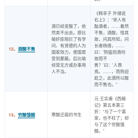
《韩非子 外储说
右上》：“宋人有
酒已经变酸了，依
酤酒者，……着然
然卖不出去。原比
不售，酒酸，怪其
喻奸臣阻拦了有学
故，问其所知，问
问、有贤德的人为
长者杨倩，……
12、
酒酸不售
国家效力，使国君
曰：'狗猛则酒何
受到蒙蔽。后比喻
故而不
经营无方或办事用
售？'曰：'人畏
人不当。
焉。……，而狗迎
龁之，此酒所以酸
而不售也。”
元·王实甫《西厢
记》第五本第三
折：“与了一个富
寒酸迂腐的书生
13、
穷酸饿醋
家，也不枉了；却
与了这个穷酸饿
醋。”