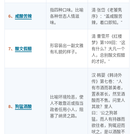
指四种口味。比喻
清·张岱《老饕隽
6、
咸酸苦辣
各种世态人情滋
序》：“盖咸酸苦
味。
辣，着口即知。”
清 曹雪芹《红楼
梦》第109回：“这
形容装出一副文雅
7、
酸文假醋
有什么？大凡一个
有礼貌的样子。
人，总别酸文假醋
的才好。”
汉·韩婴《韩诗外
传》第七卷：“人
有市酒而甚美者，
置表甚长，然至酒
比喻环境险恶，使
酸而不售。问里人
人不敢靠近或指当
8、
狗猛酒酸
其故？里人
政者任用小人，阻
曰：‘公之狗甚
塞了纳贤之路。
猛，而人有持器而
欲往者，狗辄迎而
吠之，是以酒酸不