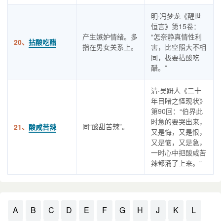
明·冯梦龙《醒世
恒言》第15卷：
产生嫉妒情绪。多
“怎奈静真情性利
20、
拈酸吃醋
指在男女关系上。
害，比空照大不相
同，极要拈酸吃
醋。”
清·吴趼人《二十
年目睹之怪现状》
第90回：“伯界此
时急的要哭出来，
同“酸甜苦辣”。
21、
酸咸苦辣
又是悔，又是恨，
又是恼，又是急，
一时心中把酸咸苦
辣都涌了上来。”
A
B
C
D
E
F
G
H
J
K
L