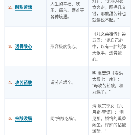
灯》：“无非为衣
人生的幸福、欢
2、
酸甜苦辣
食奔走，图挣几文
乐、痛苦、磨难等
钱，那酸甜苦辣也
各种境遇。
就讲说不起。”
《儿女英雄传》第
五回：“她自己心
3、
透骨酸心
形容极度伤心。
中，以有一腔的弥
天恨事，透骨酸
心。
明·袁宏道《寿洪
太母七十序》：
谓劳苦艰辛。
4、
攻苦茹酸
“母攻苦茹酸，和
丸课子。”
清·嬴宗季女《六
月霜·蓉谪》：“则
5、
拈酸泼醋
同“拈酸吃醋”。
见那，娇惰的熏香
闲坐，悍妒的拈酸
泼醋。”