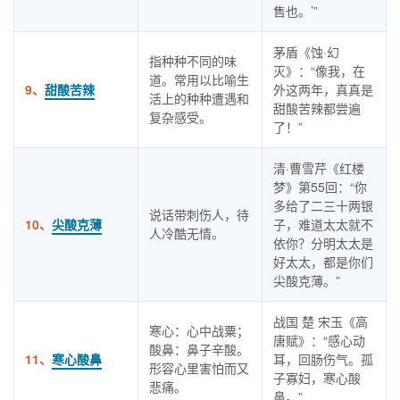
售也。’”
茅盾《蚀·幻
指种种不同的味
灭》：“像我，在
道。常用以比喻生
9、
甜酸苦辣
外这两年，真真是
活上的种种遭遇和
甜酸苦辣都尝遍
复杂感受。
了！”
清·曹雪芹《红楼
梦》第55回：“你
多给了二三十两银
说话带刺伤人，待
10、
尖酸克薄
子，难道太太就不
人冷酷无情。
依你？分明太太是
好太太，都是你们
尖酸克薄。”
战国 楚 宋玉《高
寒心：心中战粟；
唐赋》：“感心动
酸鼻：鼻子辛酸。
11、
寒心酸鼻
耳，回肠伤气。孤
形容心里害怕而又
子寡妇，寒心酸
悲痛。
鼻。”