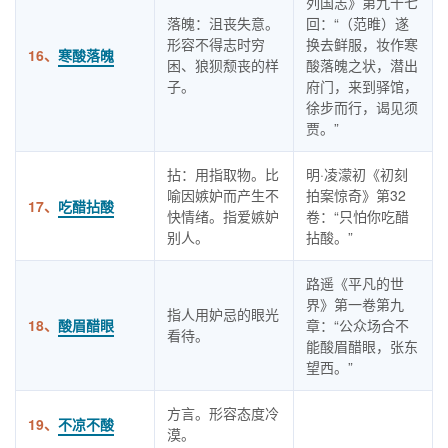
列国志》第九十七
落魄：沮丧失意。
回：“（范睢）遂
形容不得志时穷
换去鲜服，妆作寒
16、
寒酸落魄
困、狼狈颓丧的样
酸落魄之状，潜出
子。
府门，来到驿馆，
徐步而行，谒见须
贾。”
拈：用指取物。比
明·凌濛初《初刻
喻因嫉妒而产生不
拍案惊奇》第32
17、
吃醋拈酸
快情绪。指爱嫉妒
卷：“只怕你吃醋
别人。
拈酸。”
路遥《平凡的世
界》第一卷第九
指人用妒忌的眼光
18、
酸眉醋眼
章：“公众场合不
看待。
能酸眉醋眼，张东
望西。”
方言。形容态度冷
19、
不凉不酸
漠。