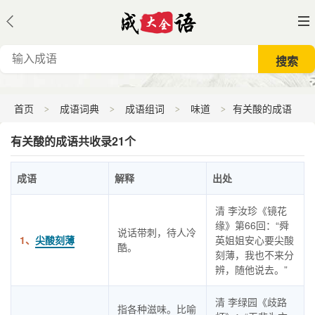
首页
成语词典
成语组词
味道
有关酸的成语
有关酸的成语共收录21个
成语
解释
出处
清 李汝珍《镜花
缘》第66回：“舜
说话带刺，待人冷
1、
尖酸刻薄
英姐姐安心要尖酸
酷。
刻薄，我也不来分
辨，随他说去。”
清 李绿园《歧路
指各种滋味。比喻