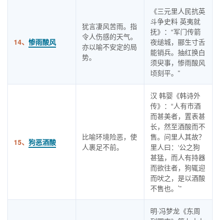
《三元里人民抗英
斗争史料 英夷就
犹言凄风苦雨。指
抚》：“军门传箭
令人伤感的天气。
14、
惨雨酸风
夜缒城，郦生寸舌
亦以喻不安定的局
能销兵。抽红换白
势。
须臾事，惨雨酸风
顷刻平。”
汉 韩婴《韩诗外
传》：“人有市酒
而甚美者，置表甚
长，然至酒酸而不
比喻环境险恶，使
售。问里人其故？
15、
狗恶酒酸
人裹足不前。
里人曰：‘公之狗
甚猛，而人有持器
而欲往者，狗辄迎
而吠之，是以酒酸
不售也。’”
明·冯梦龙《东周