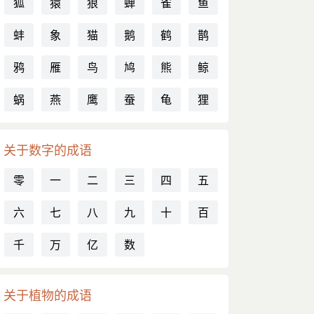
狐
猿
狼
蝉
雀
鱼
蚌
象
猫
鹅
鹤
鹊
鸦
雁
鸟
鸠
熊
鲸
蜗
燕
鹰
蚕
龟
狸
关于数字的成语
零
一
二
三
四
五
六
七
八
九
十
百
千
万
亿
数
关于植物的成语