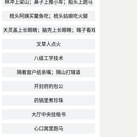
林冲上梁山；鼻子上推小车；船头上跑马
梳头阿姨买鳖鱼吃；梳头姑娘吃火腿
天灵盖上长眼睛；脑壳上长眼睛；瞎子看戏
叉草人点火
八级工学技术
隔着窗户纸亲嘴；隔山打隧道
开封府的包公
药锅里煮珍珠
大厅中央挂楷书
心口窝里跑马