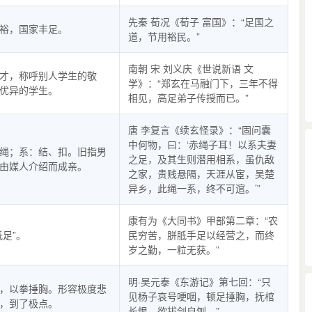
先秦 荀况《荀子 富国》：“足国之
裕，国家丰足。
道，节用裕民。”
南朝 宋 刘义庆《世说新语 文
才，称呼别人学生的敬
学》：“郑玄在马融门下，三年不得
优异的学生。
相见，高足弟子传授而已。”
唐 李复言《续玄怪录》：“固问囊
中何物，曰：‘赤绳子耳！以系夫妻
绳；系：结、扣。旧指男
之足，及其生则潜用相系，虽仇敌
由媒人介绍而成亲。
之家，贵贱悬隔，天涯从宦，吴楚
异乡，此绳一系，终不可逭。’”
康有为《大同书》甲部第二章：“农
胝足”。
民穷苦，胼胝手足以经营之，而终
岁之勤，一粒无获。”
明·吴元泰《东游记》第七回：“只
，以拳捶胸。形容极度悲
见杨子哀号哽咽，顿足捶胸，抚棺
，到了极点。
长恨，欲拔剑自刎。”