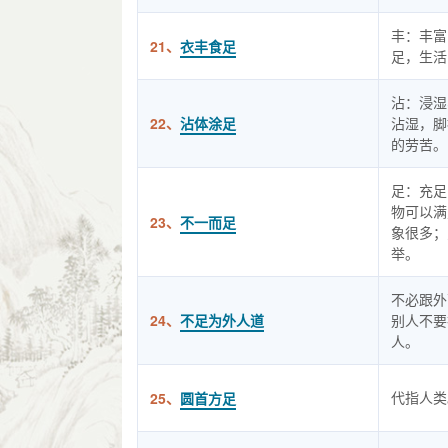
丰：丰富
21、
衣丰食足
足，生活
沾：浸湿
22、
沾体涂足
沾湿，脚
的劳苦。
足：充足
物可以满
23、
不一而足
象很多；
举。
不必跟外
24、
不足为外人道
别人不要
人。
代指人类
25、
圆首方足