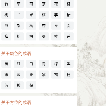
竹
草
荷
茶
花
柳
树
兰
果
桃
李
梧
瓜
梨
杨
杏
枣
麦
梅
松
柏
桑
桂
莲
关于颜色的成语
黄
红
白
青
绿
黑
银
灰
栗
紫
褐
粉
蓝
橙
赭
关于方位的成语