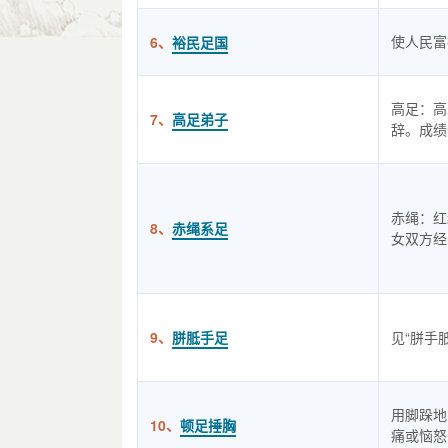
使人民富
6、
裕民足国
高足：高
7、
高足弟子
辞。成绩
赤绳：红
8、
赤绳系足
女双方经
9、
胼胝手足
见“胼手
用脚跺地
10、
顿足捶胸
痛或恼怒