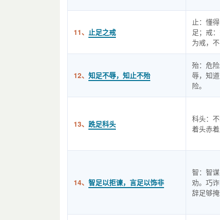
止：懂得
11、
止足之戒
足；戒：
为戒，不
殆：危险
12、
知足不辱，知止不殆
辱，知道
险。
科头：不
13、
跣足科头
着头赤着
智：智谋
14、
智足以拒谏，言足以饰非
劝。巧诈
辞足够掩