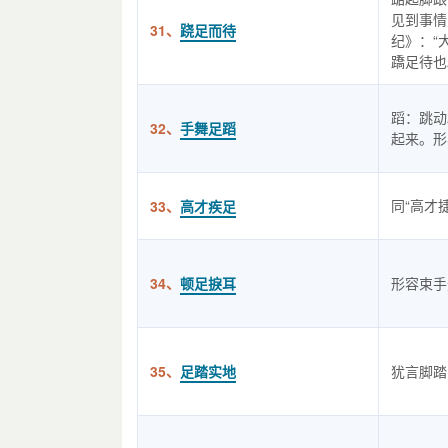
见到事情
31、
跷足而待
纪》：“
蹻足待也
蹈：跳动
32、
手舞足蹈
起来。形
同“高才
33、
高才疾足
34、
顿足捩耳
形容束手
35、
足踏实地
犹言脚踏