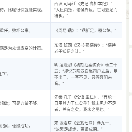
西汉 司马迁《史记 高祖本纪》：
待。比喻很快就能实现。
“大臣内叛，诸侯外反，亡可翘足而
待也。”
重任，败坏公事。
《周易·鼎》：“鼎折足，覆公餗。”
东汉·班固《汉书·强德传》：“德持
满足为处世应变的计策。
老子知足之计。”
明·凌濛初《初刻拍案惊奇》卷二十
五：“却说苏盼奴自赵司户去后，足
出户”。
不出门，一客不见，只等襄阳来
音。”
先秦 孔子《论语 里仁》：“有能一
想做；可是力量不够。
日用其力于仁矣乎？我未见力不足
者，盖有之矣，我未之见也。”
宋 张君房《云笈七签》卷九十：
积累，便能成功。
“故累足成步，著备成德。”