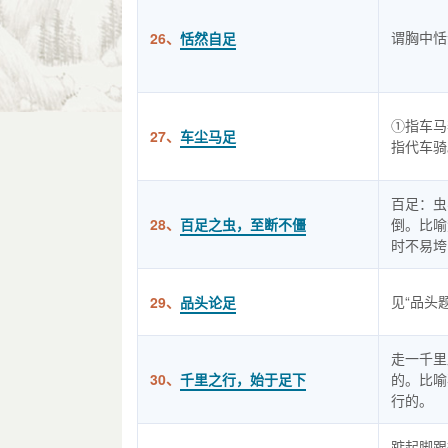
谓胸中恬
26、
恬然自足
①指车马
27、
车尘马足
指代车骑
百足：虫
28、
百足之虫，至断不僵
倒。比喻
时不易垮
见“品头
29、
品头论足
走一千里
30、
千里之行，始于足下
的。比喻
行的。
踮起脚跟