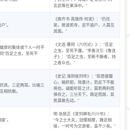
言武等在某泽中。”
《南齐书·高逸传·何求》：“仍住
出户”。
吴，居波若寺，足不逾户，人莫见
其面。”
《文选 曹冏〈六代论〉》：“百足
雄厚的集体或个人一时不
之虫，至死不僵。”李善注引《鲁连
同“百足之虫，至死不
子》：“百足之虫，至断不蹶者，持
之者众也。”
《史记·淮阴侯列传》：“臣愿披腹
心，输肝胆，效愚计，恐足下不能
炊具，三足两耳。比喻三
用也。诚能听臣之计，莫若两利而
互相抗衡。
俱存之，三分天下，鼎足而居，其
势莫敢先动。”
明·张居正《答列卿毛介川书》：
相接”。
“今之士大夫，冠缨相摩，踵足相
接，一时号为交游者，盖不少矣。”