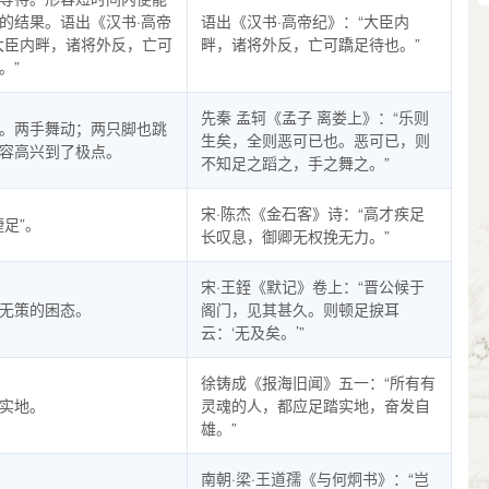
的结果。语出《汉书·高帝
语出《汉书·高帝纪》：“大臣内
大臣内畔，诸将外反，亡可
畔，诸将外反，亡可蹻足待也。”
。”
先秦 孟轲《孟子 离娄上》：“乐则
。两手舞动；两只脚也跳
生矣，全则恶可已也。恶可已，则
容高兴到了极点。
不知足之蹈之，手之舞之。”
宋·陈杰《金石客》诗：“高才疾足
捷足”。
长叹息，御卿无权挽无力。”
宋·王銍《默记》卷上：“晋公候于
无策的困态。
阁门，见其甚久。则顿足捩耳
云：‘无及矣。’”
徐铸成《报海旧闻》五一：“所有有
实地。
灵魂的人，都应足踏实地，奋发自
雄。”
南朝·梁·王道孺《与何炯书》：“岂