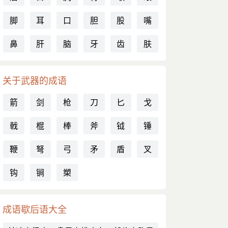
脚
耳
口
胆
股
嘴
鼻
肝
脑
牙
齿
肤
关于武器的成语
箭
剑
枪
刀
匕
戈
戟
棍
棒
斧
钺
锤
鞭
弩
弓
矛
盾
叉
钩
锏
槊
成语歇后语大全