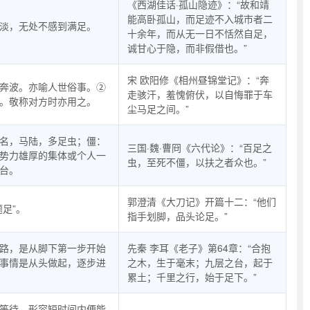
《西湖佳话·孤山隐迹》：“故和靖
能高卧孤山，而足迹不入城市者二
淡，无处不感到满足。
十余年，而从无一日不恬然自足，
诚甘心于隐，而非假借也。”
宋 欧阳修《相州昼锦堂记》：“奔
奔波。亦喻人世俗事。②
走骇汗，羞愧俯伏，以自悔罪于车
。敬称对方时亦用之。
尘马足之间。”
名，马陆，多足虫；僵：
三国·魏·曹冏《六代论》：“百足之
势力雄厚的集体或个人一
虫，至死不僵，以扶之者众也。”
台。
郭澄清《大刀记》开篇十二：“他们
题足”。
指手划脚，品头论足。”
路，是从脚下第一步开始
先秦 李耳《老子》第64章：“合抱
事情是从头做起，逐步进
之木，生于毫末；九层之台，起于
累土；千里之行，始于足下。”
等待。形容短时间内便能