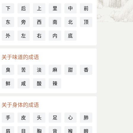
下
后
上
里
中
前
东
旁
西
南
北
顶
外
左
右
内
底
关于味道的成语
臭
苦
淡
麻
甜
香
鲜
咸
酸
辣
关于身体的成语
手
皮
头
足
心
肺
眉
目
胸
背
喉
眼