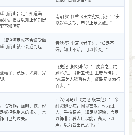
适可而止；足：知道满
南朝·梁·任荤《王文宪集·序》：“安
戒心。指要以知止和知足
以岁暮之期，申以止足之戒。”
要不知满足。
。知道满足就不会遭受侮
春秋·楚·李耳《老子》：“知足不
适可而止就不会遇到危
辱，知止不殆，可以长久。”
《史记 张仪列传》：“虎贲之士跿
戴帽子；跣足：光脚。光
跔科头。《新五代史 王彦章传》：
脚。
“彦章为人骁勇有力，能跣足履棘行
百步。”
西汉·司马迁《史记·殷本纪》：“帝
，指巧诈，诡辩；谏：规
纣资辨捷疾，闻见甚敏，材力过
足够拒绝别人的规劝，言
人，手格猛兽，知足以距谏，言足
饰自己的过失。
以饰非；矜人臣以能，高天下以
声，以为皆出己之下。”