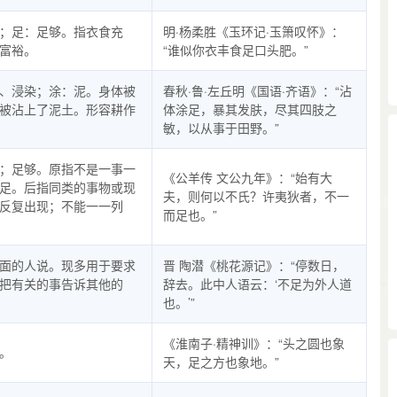
；足：足够。指衣食充
明·杨柔胜《玉环记·玉箫叹怀》：
富裕。
“谁似你衣丰食足口头肥。”
、浸染；涂：泥。身体被
春秋·鲁·左丘明《国语·齐语》：“沾
被沾上了泥土。形容耕作
体涂足，暴其发肤，尽其四肢之
敏，以从事于田野。”
；足够。原指不是一事一
《公羊传 文公九年》：“始有大
足。后指同类的事物或现
夫，则何以不氏？许夷狄者，不一
反复出现；不能一一列
而足也。”
面的人说。现多用于要求
晋 陶潜《桃花源记》：“停数日，
把有关的事告诉其他的
辞去。此中人语云：‘不足为外人道
也。’”
《淮南子·精神训》：“头之圆也象
。
天，足之方也象地。”