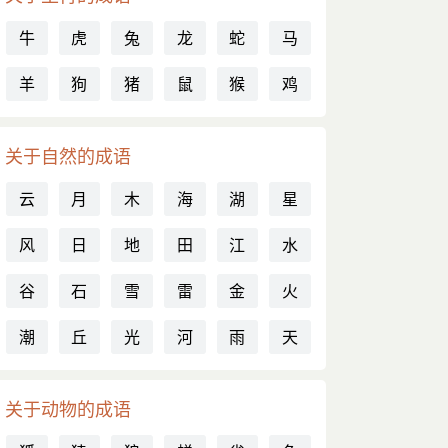
牛
虎
兔
龙
蛇
马
羊
狗
猪
鼠
猴
鸡
关于自然的成语
云
月
木
海
湖
星
风
日
地
田
江
水
谷
石
雪
雷
金
火
潮
丘
光
河
雨
天
关于动物的成语