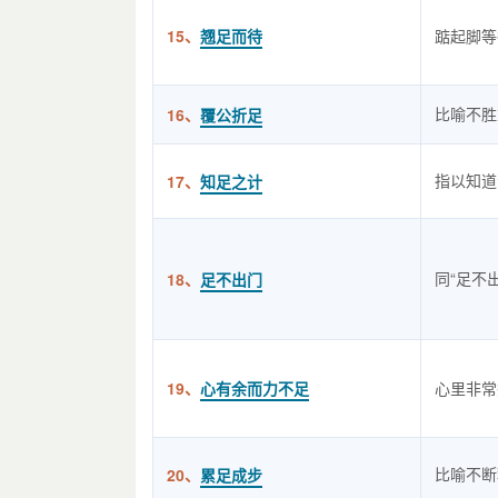
15、
翘足而待
踮起脚等
比喻不胜
16、
覆公折足
指以知道
17、
知足之计
同“足不
18、
足不出门
19、
心有余而力不足
心里非常
比喻不断
20、
累足成步