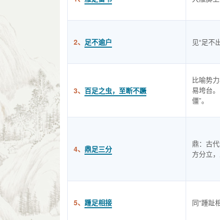
2、
足不逾户
见“足不
比喻势力
易垮台。
3、
百足之虫，至断不蹶
僵”。
鼎：古代
4、
鼎足三分
方分立，
5、
踵足相接
同“踵趾