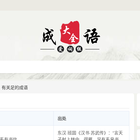
有关足的成语
出处
东汉·班固《汉书·苏武传》：“言天
系有书信。
子射上林中，得雁，足有系帛书，