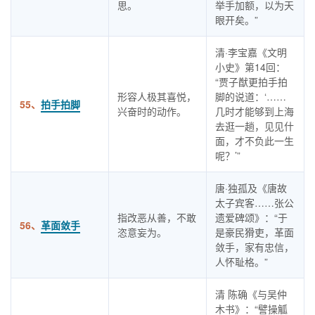
思。
举手加额，以为天
眼开矣。”
清·李宝嘉《文明
小史》第14回：
“贾子猷更拍手拍
形容人极其喜悦，
脚的说道：‘……
55、
拍手拍脚
兴奋时的动作。
几时才能够到上海
去逛一趟，见见什
面，才不负此一生
呢？’”
唐·独孤及《唐故
太子宾客……张公
指改恶从善，不敢
遗爱碑颂》：“于
56、
革面敛手
恣意妄为。
是豪民猾吏，革面
敛手，家有忠信，
人怀耻格。”
清 陈确《与吴仲
木书》：“譬操觚