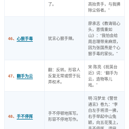
了。
高抬贵手，与我拂
除尘俗者。”
廖承志《教诲铭心
头，恩情重如
山》：“我怕会给
犹言心狠手辣。
46、
心狠手毒
周总理带来麻烦，
因为张国焘是个心
狠手毒的家伙。”
宋·陈亮《祝英台
翻：反转。形容人
近》词：“翻手为
反复无常或惯于玩
47、
翻手为云
云，造物等儿
弄权术。
戏。”
明·冯梦龙《警世
通言》卷九：“李
白左手将须一拂，
手不停顿地挥写。
48、
手不停挥
右手举起中山兔
形容不停地写作。
颖，向五花笺上，
手不停挥，须臾，