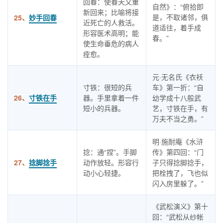
回春：使春天又重
自然》：“俯拾即
新回来；比喻将接
是，不取诸邻，俱
25、
妙手回春
近死亡的人救活。
道适往，着手成
形容医术高明；能
春。”
使生命垂危的病人
痊愈。
元·无名氏《衣袄
寸铁：很短的兵
车》第一折：“自
26、
寸铁在手
器。手里拿着一件
幼学成十八般武
短小的兵器。
艺，寸铁在手，有
万夫不当之勇。”
明·施耐庵《水浒
捻：通“捏”。手脚
传》第四回：“门
27、
捻脚捻手
动作放轻。形容行
子只得捻脚捻手，
动小心轻捷。
把栓拽了，飞也似
闪入房里躲了。”
《武松演义》第十
回：“武松从纱帐