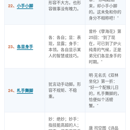
形容不大方。也形
22、
小手小脚
来，却小手小脚
容做事没有魄力。
的。这未免和你的
身分不相称吧！”
曾朴《孽海花》第
各：各自；显：表
25回：“到了现
现，显露；身手：
在，可已到了炉火
23、
各显身手
本领。各自显示某
纯青的气候，正是
人的智慧或技巧。
弟兄们各显身手的
时期。”
明·无名氏《双林
坐化》第一折：
犹言动手动脚。形
“好一个配猴儿日
容不规矩、不稳
24、
札手舞脚
的，札手舞脚的，
重。
恰便似个活螃
蟹。”
妙：绝妙；妙手：
指技能高超的人；
唐 司空图《诗品