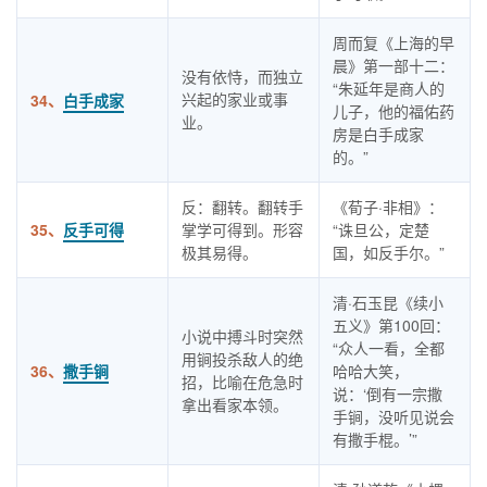
周而复《上海的早
晨》第一部十二：
没有依恃，而独立
“朱延年是商人的
兴起的家业或事
34、
白手成家
儿子，他的福佑药
业。
房是白手成家
的。”
反：翻转。翻转手
《荀子·非相》：
35、
反手可得
掌学可得到。形容
“诛旦公，定楚
极其易得。
国，如反手尔。”
清·石玉昆《续小
五义》第100回：
小说中搏斗时突然
“众人一看，全都
用锏投杀敌人的绝
36、
撒手锏
哈哈大笑，
招，比喻在危急时
说：‘倒有一宗撒
拿出看家本领。
手锏，没听见说会
有撒手棍。’”