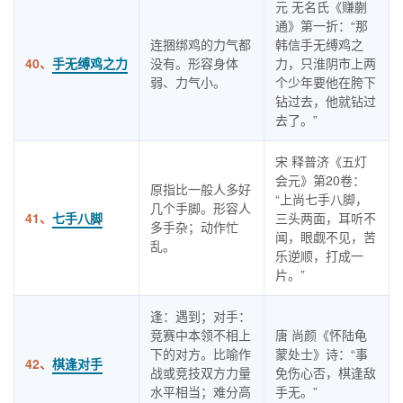
元 无名氏《赚蒯
通》第一折：“那
连捆绑鸡的力气都
韩信手无缚鸡之
40、
手无缚鸡之力
没有。形容身体
力，只淮阴市上两
弱、力气小。
个少年要他在胯下
钻过去，他就钻过
去了。”
宋 释普济《五灯
会元》第20卷：
原指比一般人多好
“上尚七手八脚，
几个手脚。形容人
41、
七手八脚
三头两面，耳听不
多手杂；动作忙
闻，眼觑不见，苦
乱。
乐逆顺，打成一
片。”
逢：遇到；对手：
竞赛中本领不相上
唐 尚颜《怀陆龟
下的对方。比喻作
蒙处士》诗：“事
42、
棋逢对手
战或竞技双方力量
免伤心否，棋逢敌
水平相当；难分高
手无。”