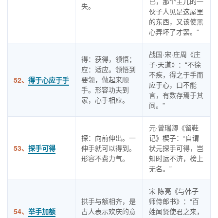
已，那个主儿的一
失。
伙子人见是这屋里
的东西，又该使黑
心弄坏了才罢。”
战国·宋·庄周《庄
得：获得，领悟；
子·天道》：“不徐
应：适应。领悟到
不疾，得之于手而
要领，做起来顺
52、
得于心应于手
应于心，口不能
手。形容功夫到
言，有数存焉于其
家，心手相应。
间。”
元·曾瑞卿《留鞋
探：向前伸出。一
记》楔子：“自谓
53、
探手可得
伸手就可以得到。
状元探手可得，岂
形容不费力气。
知时运不济，榜上
无名。”
宋 陈亮《与韩子
拱手与额相齐，是
师侍郎书》：“百
54、
举手加额
古人表示欢庆的意
姓闻贤使君之来，