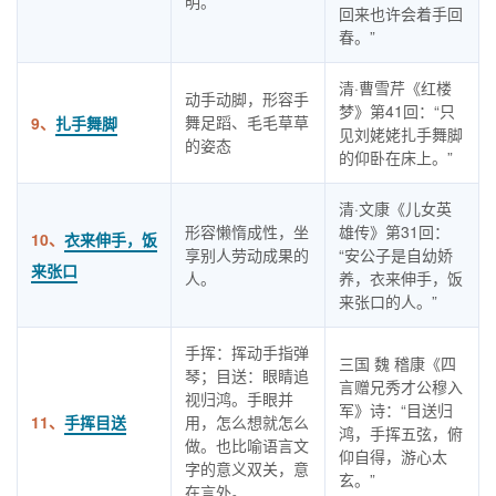
明。
回来也许会着手回
春。”
清·曹雪芹《红楼
动手动脚，形容手
梦》第41回：“只
舞足蹈、毛毛草草
9、
扎手舞脚
见刘姥姥扎手舞脚
的姿态
的仰卧在床上。”
清·文康《儿女英
形容懒惰成性，坐
雄传》第31回：
10、
衣来伸手，饭
享别人劳动成果的
“安公子是自幼娇
来张口
人。
养，衣来伸手，饭
来张口的人。”
手挥：挥动手指弹
三国 魏 稽康《四
琴；目送：眼睛追
言赠兄秀才公穆入
视归鸿。手眼并
军》诗：“目送归
11、
手挥目送
用，怎么想就怎么
鸿，手挥五弦，俯
做。也比喻语言文
仰自得，游心太
字的意义双关，意
玄。”
在言外。