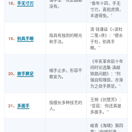
18、
手无寸刃
“香年十四，手无
没有。
寸刃，直扼虎颈，
丰遂得免。”
清 钱谦益《<读杜
指具有独到的眼光
二笺>序》：“德水
19、
别具手眼
和手法。
于杜，别具手
眼。”
《辛亥革命前十年
间时论选集·滇越
缩手止步。形容不
20、
敛手屏足
铁路问题》：“列
敢妄为。
强自知理屈，亦渐
为之敛手屏足。”
王朔《刘慧芳》：
指擅长多种技艺的
21、
多面手
“亚茹：‘你还真是
人。
多面手。’”
峻青《海啸》第四
章：“你喝起酒