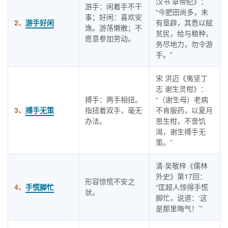
汉书 章帝纪》：
游手：闲着手不干
“今肥田尚多，未
事；好闲：喜欢安
2、
游手好闲
有垦辟，其悉以赋
逸。游荡懒散；不
贫民，给与粮种，
愿意参加劳动。
务尽地力，勿令游
手。”
宋 洪迈《夷坚丁
志 谢生灵柑》：
搏手：两手相扭。
“（谢生母）老病
3、
搏手无策
指扭着双手，毫无
不肯服药，以夏月
办法。
思生柑，不啻饥
渴，谢生搏手无
策。”
清·吴敬梓《儒林
外史》第17回：
形容惊慌不安之
4、
手慌脚忙
“匡超人惊得手慌
状。
脚忙，说道：‘这
是那里晦气！’”