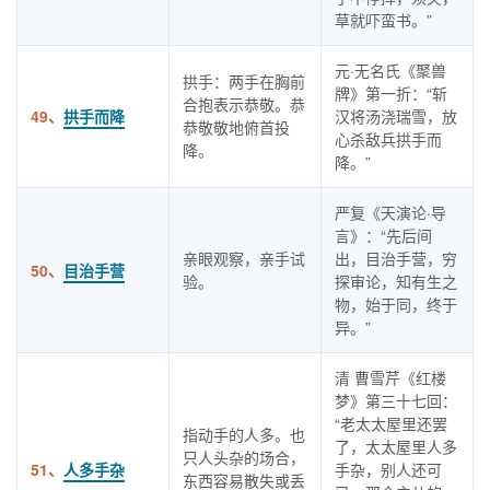
草就吓蛮书。”
元·无名氏《聚兽
拱手：两手在胸前
牌》第一折：“斩
合抱表示恭敬。恭
49、
拱手而降
汉将汤浇瑞雪，放
恭敬敬地俯首投
心杀敌兵拱手而
降。
降。”
严复《天演论·导
言》：“先后间
亲眼观察，亲手试
出，目治手营，穷
50、
目治手营
验。
探审论，知有生之
物，始于同，终于
异。”
清 曹雪芹《红楼
梦》第三十七回：
“老太太屋里还罢
指动手的人多。也
了，太太屋里人多
只人头杂的场合，
51、
人多手杂
手杂，别人还可
东西容易散失或丢