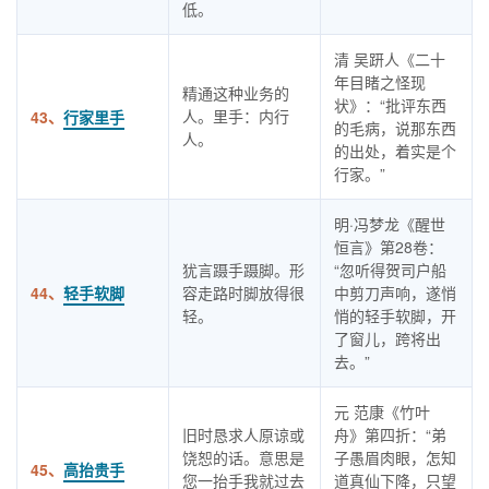
低。
清 吴趼人《二十
年目睹之怪现
精通这种业务的
状》：“批评东西
人。里手：内行
43、
行家里手
的毛病，说那东西
人。
的出处，着实是个
行家。”
明·冯梦龙《醒世
恒言》第28卷：
犹言蹑手蹑脚。形
“忽听得贺司户船
44、
轻手软脚
容走路时脚放得很
中剪刀声响，遂悄
轻。
悄的轻手软脚，开
了窗儿，跨将出
去。”
元 范康《竹叶
旧时恳求人原谅或
舟》第四折：“弟
饶恕的话。意思是
子愚眉肉眼，怎知
45、
高抬贵手
您一抬手我就过去
道真仙下降，只望