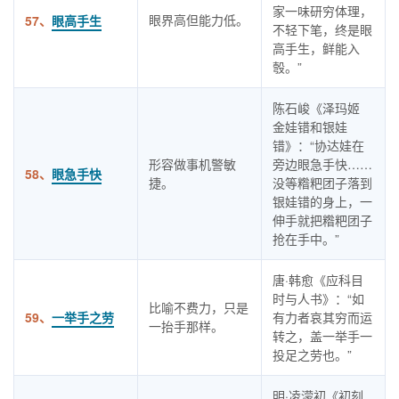
家一味研穷体理，
眼界高但能力低。
57、
眼高手生
不轻下笔，终是眼
高手生，鲜能入
彀。”
陈石峻《泽玛姬
金娃错和银娃
错》：“协达娃在
形容做事机警敏
旁边眼急手快……
58、
眼急手快
捷。
没等糌粑团子落到
银娃错的身上，一
伸手就把糌粑团子
抢在手中。”
唐·韩愈《应科目
时与人书》：“如
比喻不费力，只是
59、
一举手之劳
有力者哀其穷而运
一抬手那样。
转之，盖一举手一
投足之劳也。”
明·凌濛初《初刻