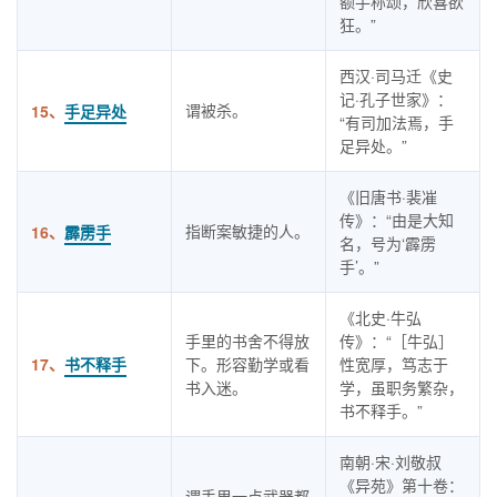
额手称颂，欣喜欲
狂。”
西汉·司马迁《史
记·孔子世家》：
谓被杀。
15、
手足异处
“有司加法焉，手
足异处。”
《旧唐书·裴凗
传》：“由是大知
指断案敏捷的人。
16、
霹雳手
名，号为‘霹雳
手’。”
《北史·牛弘
手里的书舍不得放
传》：“［牛弘］
17、
书不释手
下。形容勤学或看
性宽厚，笃志于
书入迷。
学，虽职务繁杂，
书不释手。”
南朝·宋·刘敬叔
《异苑》第十卷：
谓手里一点武器都