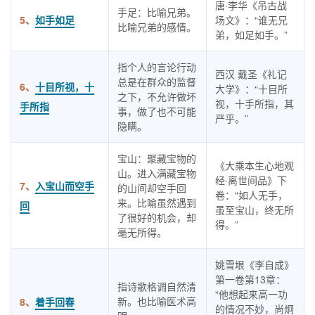
唐·李华《吊古战
手足：比喻兄弟。
5、
如手如足
场文》：“谁无兄
比喻兄弟的感情。
弟，如足如手。”
指个人的言论行动
西汉 戴圣《礼记
总是在群众的监督
6、
十目所视，十
大学》：“十目所
之下，不允许做坏
视，十手所指，其
手所指
事，做了也不可能
严乎。”
隐瞒。
宝山：聚藏宝物的
《大乘本生心地观
山。进入满藏宝物
经·离世间品》下
7、
入宝山而空手
的山间却空手回
卷：“如人无手，
来。比喻虽然遇到
回
虽至宝山，终无所
了很好的机会，却
得。”
毫无所得。
姚雪垠《李自成》
第一卷第13章：
指诗歌格调自然清
“他想起来高一功
新。也比喻医术高
8、
着手回春
的情况不妙，尚炯