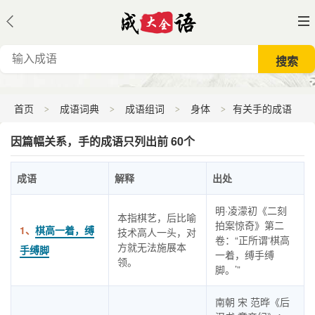
首页
成语词典
成语组词
身体
有关手的成语
因篇幅关系，手的成语只列出前 60个
成语
解释
出处
明·凌濛初《二刻
本指棋艺，后比喻
拍案惊奇》第二
1、
棋高一着，缚
技术高人一头，对
卷：“正所谓‘棋高
方就无法施展本
手缚脚
一着，缚手缚
领。
脚。’”
南朝 宋 范晔《后