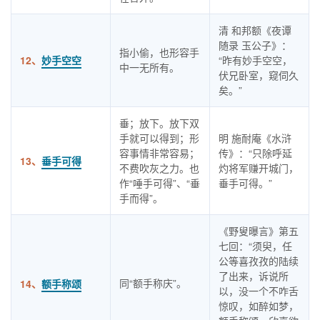
清 和邦额《夜谭
随录 玉公子》：
指小偷，也形容手
12、
妙手空空
“昨有妙手空空，
中一无所有。
伏兄卧室，窥伺久
矣。”
垂；放下。放下双
手就可以得到；形
明 施耐庵《水浒
容事情非常容易；
传》：“只除呼延
13、
垂手可得
不费吹灰之力。也
灼将军赚开城门，
作“唾手可得”、“垂
垂手可得。”
手而得”。
《野叟曝言》第五
七回：“须臾，任
公等喜孜孜的陆续
了出来，诉说所
同“额手称庆”。
14、
额手称颂
以，没一个不咋舌
惊叹，如醉如梦，