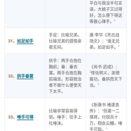
平白与我没半句言
语，大娘子又过得
好，怎么便下得这
等狠心辣手。”
手足：比喻兄弟。
唐·李华《吊古战
31、
如足如手
比喻兄弟的感情亲
场文》：“谁无兄
密无间。
弟，如足如手。”
拱手：两手合抱在
胸前；垂：垂衣
《尚书·武成》：
裳。两手合抱在胸
“惇信明义，崇德
32、
拱手垂裳
前端坐。形容统治
报功，垂拱而天下
者不做什么便使天
治。”
下太平。
《新唐书 褚遂良
比喻非常容易得
传》：“但遣一二
33、
唾手可得
到。唾手：往手上
慎将，付锐兵十
吐唾沫。
万，翔会云輣，唾
手可取。”