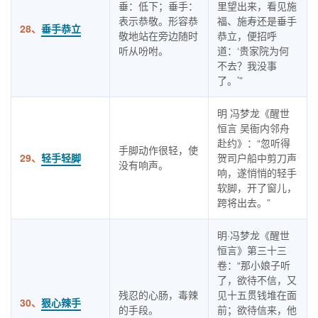
垂：低下；垂手：
里望出来，看见施
表示恭敬。形容恭
福、施寿还是垂手
28、
垂手恭立
敬地站在旁边随时
恭立，便招呼
听从吩咐。
道：‘贵家院为何
不去？我没事
了。’”
明 冯梦龙《醒世
恒言 吴衙内邻舟
赴约》：“忽听得
手脚动作很轻，使
29、
轻手轻脚
贺司户船中剪刀声
没有响声。
响，遂悄悄的轻手
软脚，开了窗儿，
跨将出去。”
明·冯梦龙《醒世
恒言》第三十三
卷：“那小娘子听
了，欲待不信，又
残忍的心肠，毒辣
见十五贯钱堆在面
30、
狠心辣手
的手段。
前；欲待信来，他