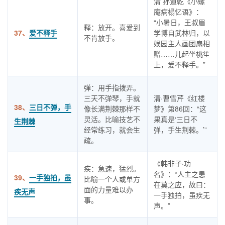
清 孙道乾《小螺
庵病榻忆语》：
“小暑日，王叔眉
释：放开。喜爱到
37、
爱不释手
学博自武林归，以
不肯放手。
娱园主人画团扇相
赠……儿起坐桃笙
上，爱不释手。”
弹：用手指拨弄。
三天不弹琴，手就
清·曹雪芹《红楼
38、
三日不弹，手
像长满荆棘那样不
梦》第86回：“这
灵活。比喻技艺不
果真是‘三日不
生荆棘
经常练习，就会生
弹，手生荆棘。’”
疏。
《韩非子·功
疾：急速，猛烈。
名》：“人主之患
39、
一手独拍，虽
比喻一个人或单方
在莫之应，故曰：
面的力量难以办
疾无声
一手独拍，虽疾无
事。
声。”