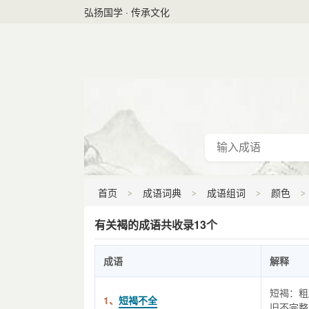
弘扬国学 · 传承文化
首页
成语词典
成语组词
颜色
有关褐的成语共收录13个
成语
解释
短褐：粗
1、
短褐不全
旧不完整