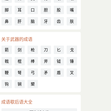
脚
耳
口
胆
股
嘴
鼻
肝
脑
牙
齿
肤
关于武器的成语
箭
剑
枪
刀
匕
戈
戟
棍
棒
斧
钺
锤
鞭
弩
弓
矛
盾
叉
钩
锏
槊
成语歇后语大全