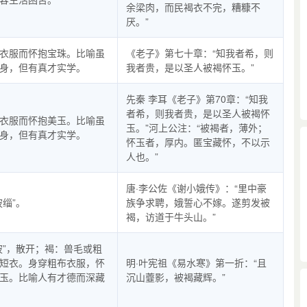
余梁肉，而民褐衣不完，糟糠不
厌。”
衣服而怀抱宝珠。比喻虽
《老子》第七十章：“知我者希，则
身，但有真才实学。
我者贵，是以圣人被褐怀玉。”
先秦 李耳《老子》第70章：“知我
者希，则我者贵，是以圣人被褐怀
衣服而怀抱美玉。比喻虽
玉。”河上公注：“被褐者，薄外；
身，但有真才实学。
怀玉者，厚内。匿宝藏怀，不以示
人也。”
唐·李公佐《谢小娥传》：“里中豪
披缁”。
族争求聘，娥誓心不嫁。遂剪发被
褐，访道于牛头山。”
披”，散开；褐：兽毛或粗
短衣。身穿粗布衣服，怀
明·叶宪祖《易水寒》第一折：“且
玉。比喻人有才德而深藏
沉山虀影，被褐藏辉。”