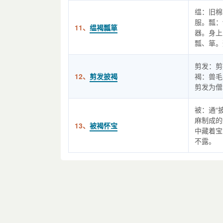
缊：旧棉
服。瓢：
11、
缊褐瓢箪
器。身上
瓢、箪。
剪发：剪
12、
剪发披褐
褐：兽毛
剪发为僧
被：通“
麻制成的
13、
被褐怀宝
中藏着宝
不露。