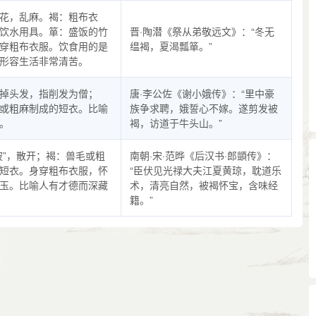
花，乱麻。褐：粗布衣
饮水用具。箪：盛饭的竹
晋·陶潜《祭从弟敬远文》：“冬无
穿粗布衣服。饮食用的是
缊褐，夏渴瓢箪。”
形容生活非常清苦。
掉头发，指削发为僧；
唐·李公佐《谢小娥传》：“里中豪
或粗麻制成的短衣。比喻
族争求聘，娥誓心不嫁。遂剪发被
。
褐，访道于牛头山。”
披”，散开；褐：兽毛或粗
南朝·宋·范晔《后汉书·郎顗传》：
短衣。身穿粗布衣服，怀
“臣伏见光禄大夫江夏黄琼，耽道乐
玉。比喻人有才德而深藏
术，清亮自然，被褐怀宝，含味经
籍。”