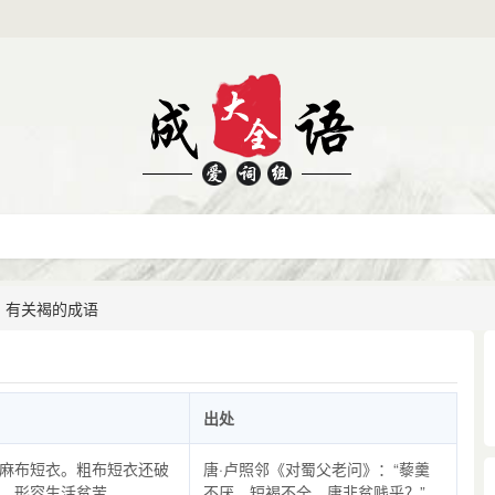
有关褐的成语
出处
麻布短衣。粗布短衣还破
唐·卢照邻《对蜀父老问》：“藜羹
。形容生活贫苦。
不厌，短褐不全，庸非贫贱乎？”