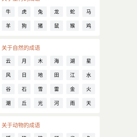
牛
虎
兔
龙
蛇
马
羊
狗
猪
鼠
猴
鸡
关于自然的成语
云
月
木
海
湖
星
风
日
地
田
江
水
谷
石
雪
雷
金
火
潮
丘
光
河
雨
天
关于动物的成语