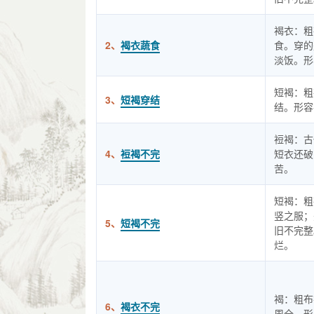
褐衣：粗
2、
褐衣蔬食
食。穿的
淡饭。形
短褐：粗
3、
短褐穿结
结。形容
裋褐：古
4、
裋褐不完
短衣还破
苦。
短褐：粗
竖之服；
5、
短褐不完
旧不完整
烂。
褐：粗布
6、
褐衣不完
周全。形