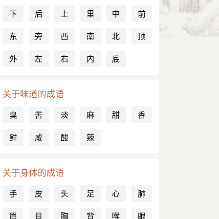
下
后
上
里
中
前
东
旁
西
南
北
顶
外
左
右
内
底
关于味道的成语
臭
苦
淡
麻
甜
香
鲜
咸
酸
辣
关于身体的成语
手
皮
头
足
心
肺
眉
目
胸
背
喉
眼