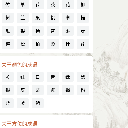
竹
草
荷
茶
花
柳
树
兰
果
桃
李
梧
瓜
梨
杨
杏
枣
麦
梅
松
柏
桑
桂
莲
关于颜色的成语
黄
红
白
青
绿
黑
银
灰
栗
紫
褐
粉
蓝
橙
赭
关于方位的成语