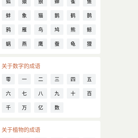
狐
猿
狼
蝉
雀
鱼
蚌
象
猫
鹅
鹤
鹊
鸦
雁
鸟
鸠
熊
鲸
蜗
燕
鹰
蚕
龟
狸
关于数字的成语
零
一
二
三
四
五
六
七
八
九
十
百
千
万
亿
数
关于植物的成语