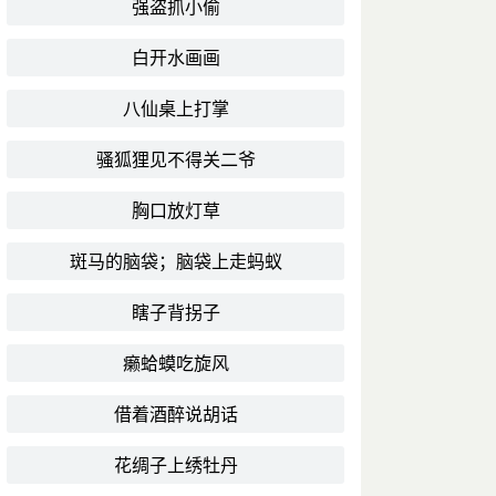
强盗抓小偷
白开水画画
八仙桌上打掌
骚狐狸见不得关二爷
胸口放灯草
斑马的脑袋；脑袋上走蚂蚁
瞎子背拐子
癞蛤蟆吃旋风
借着酒醉说胡话
花绸子上绣牡丹