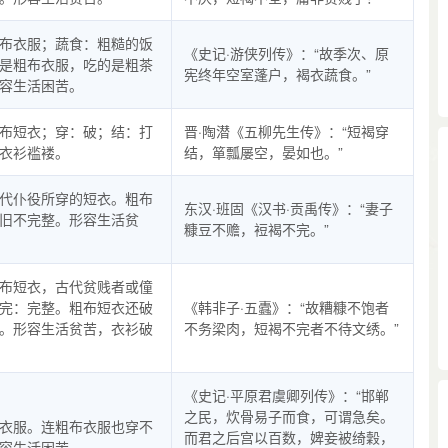
布衣服；蔬食：粗糙的饭
《史记·游侠列传》：“故季次、原
是粗布衣服，吃的是粗茶
宪终年空室蓬户，褐衣蔬食。”
容生活困苦。
布短衣；穿：破；结：打
晋·陶潜《五柳先生传》：“短褐穿
衣衫褴褛。
结，箪瓢屡空，晏如也。”
代仆役所穿的短衣。粗布
东汉·班固《汉书·贡禹传》：“妻子
旧不完整。形容生活贫
糠豆不赡，裋褐不完。”
布短衣，古代贫贱者或僮
完：完整。粗布短衣还破
《韩非子·五蠹》：“故糟糠不饱者
。形容生活贫苦，衣衫破
不务梁肉，短褐不完者不待文绣。”
《史记·平原君虞卿列传》：“邯郸
之民，炊骨易子而食，可谓急矣。
衣服。连粗布衣服也穿不
而君之后宫以百数，婢妾被绮穀，
容生活困苦。