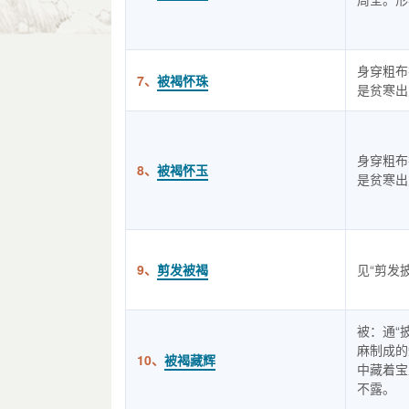
身穿粗布
7、
被褐怀珠
是贫寒出
身穿粗布
8、
被褐怀玉
是贫寒出
9、
剪发被褐
见“剪发
被：通“
麻制成的
10、
被褐藏辉
中藏着宝
不露。