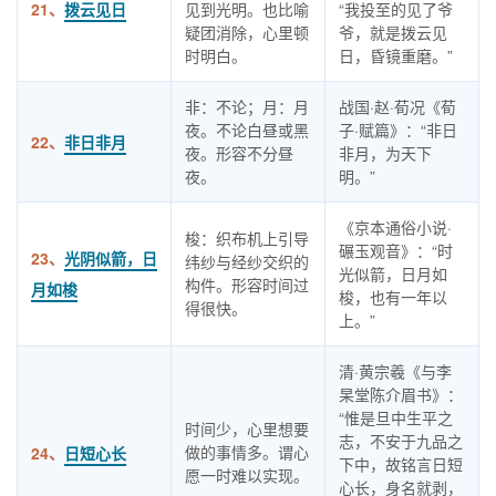
21、
拨云见日
见到光明。也比喻
“我投至的见了爷
疑团消除，心里顿
爷，就是拨云见
时明白。
日，昏镜重磨。”
非：不论；月：月
战国·赵·荀况《荀
夜。不论白昼或黑
子·赋篇》：“非日
22、
非日非月
夜。形容不分昼
非月，为天下
夜。
明。”
《京本通俗小说·
梭：织布机上引导
碾玉观音》：“时
23、
光阴似箭，日
纬纱与经纱交织的
光似箭，日月如
构件。形容时间过
月如梭
梭，也有一年以
得很快。
上。”
清·黄宗羲《与李
杲堂陈介眉书》：
“惟是旦中生平之
时间少，心里想要
志，不安于九品之
做的事情多。谓心
24、
日短心长
下中，故铭言日短
愿一时难以实现。
心长，身名就剥，