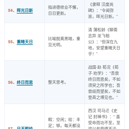
《隶释 汉度尚
指进德修业不懈，
54、
晖光日新
碑》：“令闻弥
日日更新。
崇，晖光日新。”
清 蒲松龄《聊斋
志异 龙飞相
比喻脱离黑暗，重
55、
重睹天日
公》：“但深在九
见光明。
地，安望重睹天日
乎！”
战国·赵·荀况《荀
子·劝学》：“吾尝
终日而思矣，不如
整天思考。
56、
终日而思
须臾之所学也；吾
尝歧而望矣，不如
登高之博见也。”
西汉 司马迁《史
记 封禅书》：“ 虽
暇：空闲；给：丰
受命而功不至，至
足；够。每天都没
57、
日不暇给
梁父矣而德不洽，