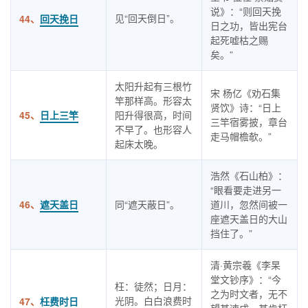
说》：“则回天挽
见“回天倒日”。
44、
回天挽日
日之功，皆出宪台
起死嘘枯之赐
矣。”
太阳升起有三根竹
宋 杨亿《劝石集
竿那样高。形容太
贤饮》诗：“日上
45、
日上三竿
阳升得很高，时间
三竿宿雾披，章台
不早了。也形容人
走马帽檐欹。”
起床太晚。
浩然《石山柏》：
“眼看要走进另一
46、
遮天盖日
同“遮天蔽日”。
道川，忽然间被一
座遮天盖日的大山
挡住了。”
清·黄宗羲《李杲
堂文钞序》：“今
枉：徒然；日月：
之为时文者，无不
光阴。白白浪费时
47、
枉费时日