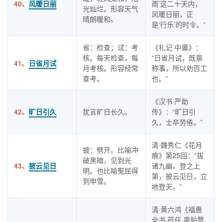
40、
风暖日丽
雨’这二十天内，
光灿烂。形容天气
风暖日丽，正
晴朗暖和。
是‘行乐’的时令。”
省：检查；试：考
《礼记·中庸》：
核。每天检查，每
“日省月试，既禀
41、
日省月试
月考核。形容经常
称事，所以劝百工
查考。
也。”
《汉书·严助
42、
旷日引久
犹言旷日长久。
传》：“旷日引
久，士卒劳倦。”
清·魏秀仁《花月
披：劈开。比喻冲
痕》第25回：“拔
破黑暗，见到光
43、
披云见日
诸九幽，登之上
明。也比喻冤屈得
第，披云见日，立
到申雪。
地登天。”
清·黄六鸿《福惠
全书·莅任·禀贴赘