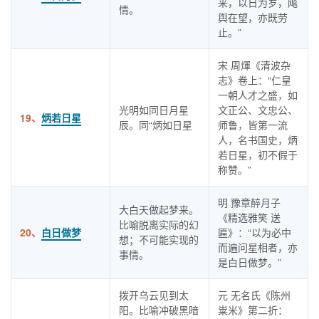
来，以日为岁，飚
情。
舆在望，亦既劳
止。”
宋 周煇《清波杂
志》卷上：“仁皇
一朝人才之盛，如
光明如同日月星
文正公、文忠公、
19、
炳若日星
辰。同“炳如日星
师鲁，皆第一流
人，名书国史，炳
若日星，初不假于
称赞。”
明 豫章醉月子
大白天做起梦来。
《精选雅笑 送
比喻脱离实际的幻
20、
白日做梦
匾》：“以为必中
想；不可能实现的
而遍问星相者，亦
事情。
是白日做梦。”
拨开乌云见到太
元 无名氏《陈州
阳。比喻冲破黑暗
粜米》第二折：