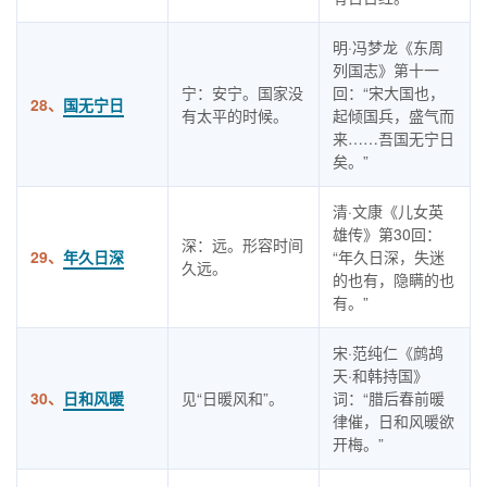
明·冯梦龙《东周
列国志》第十一
宁：安宁。国家没
回：“宋大国也，
28、
国无宁日
有太平的时候。
起倾国兵，盛气而
来……吾国无宁日
矣。”
清·文康《儿女英
雄传》第30回：
深：远。形容时间
29、
年久日深
“年久日深，失迷
久远。
的也有，隐瞒的也
有。”
宋·范纯仁《鹧鸪
天·和韩持国》
30、
日和风暖
见“日暖风和”。
词：“腊后春前暖
律催，日和风暖欲
开梅。”