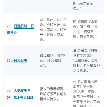
所以哀之者至
矣。”
疏：疏远；近：亲
明·施耐庵《水浒
近。不经常在一起
25、
日远日疏，日
传》第二回：“自
就日益疏远，经常
古道：‘日远日
亲日近
在一起就日益亲
疏，日亲日近。’”
近。
清 黄宗羲《敬槐
微风和畅，阳光明
诸君墓志铭》：
26、
风和日美
丽。同“风和日
“风和日美，余掉
丽”。
短胕，老母揭女孙
泛汝仇湖。”
元·史九敬先《庄
周梦》第一折：
指人的青春短暂。
27、
人无有千日
“想人生百岁翁，
比喻好景不长或友
似花飞一阵风，人
好，花无有百日红
情难以持久。
无有千日好，花无
有百日红。”