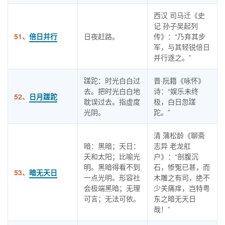
西汉 司马迁《史
记 孙子吴起列
51、
倍日并行
日夜赶路。
传》：“乃弃其步
军，与其轻锐倍日
并行逐之。”
蹉跎：时光白白过
晋·阮籍《咏怀》
去。把时光白白地
诗：“娱乐未终
52、
日月蹉跎
耽误过去。指虚度
极，白日忽蹉
光阴。
跎。”
清 蒲松龄《聊斋
暗：黑暗；天日：
志异 老龙舡
天和太阳；比喻光
户》：“剖腹沉
明。黑暗得看不到
石，惨冤已甚，而
53、
暗无天日
一点光明。形容社
木雕之有司，绝不
会极端黑暗；无理
少关痛痒，岂特粤
可言；无法可依。
东之暗无天日
哉！”