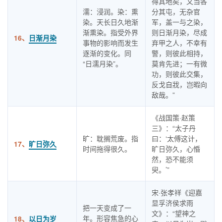
得其地矣，又当各
濡：浸润。染：熏
分其屯，无杂官
染。天长日久地渐
军，盖一与之染，
渐熏染。指受外界
则日渐月染，尽成
16、
日渐月染
事物的影响而发生
弃甲之人，不幸有
逐渐的变化。同
警，则彼此相持，
“日濡月染”。
莫肯先进；一有微
功，则彼此交集，
反戈自戕，岂暇向
敌哉。”
《战国策·赵策
三》：“太子丹
旷：耽搁荒废。指
曰：‘太傅这计，
17、
旷日弥久
时间拖得很久。
旷日弥久，心惛
然，恐不能须
臾。’”
宋·张孝祥《迎嘉
显孚济侯求雨
把一天变成了一
文》：“望神之
年。形容焦急的心
18、
以日为岁