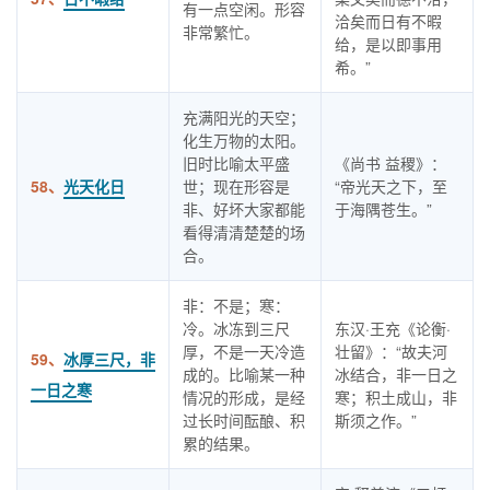
有一点空闲。形容
洽矣而日有不暇
非常繁忙。
给，是以即事用
希。”
充满阳光的天空；
化生万物的太阳。
旧时比喻太平盛
《尚书 益稷》：
58、
光天化日
世；现在形容是
“帝光天之下，至
非、好坏大家都能
于海隅苍生。”
看得清清楚楚的场
合。
非：不是；寒：
冷。冰冻到三尺
东汉·王充《论衡·
厚，不是一天冷造
壮留》：“故夫河
59、
冰厚三尺，非
成的。比喻某一种
冰结合，非一日之
一日之寒
情况的形成，是经
寒；积土成山，非
过长时间酝酿、积
斯须之作。”
累的结果。