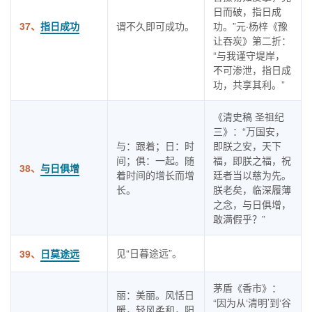
日而破，指日成
37、
指日成功
谓不久即可成功。
功。”元·杨梓《豫
让吞炭》第二折：
“与我谨守堤岸，
不可渗泄，指日成
功，共享其利。”
《清史稿 圣祖纪
三》：“万国安，
与：跟着；日：时
即朕之安，天下
间；俱：一起。随
福，即朕之福，祝
38、
与日俱增
着时间的增长而增
廷者当以慈为先。
长。
朕老矣，临深履薄
之念，与日俱增，
敢满假乎？”
见“日暮途远”。
39、
日莫途远
茅盾《香市》：
丽：美丽。风恬日
“因为从‘清明’到‘谷
暖，轻风柔和，阳