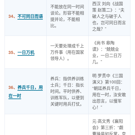
西汉 刘向《战国
不能放在同一时间
策 赵策二》：“夫
谈论。形容不能相
34、
不可同日而语
破人之与破于人
提并论，不能相
也，岂可同日而言
比。
之哉？”
《尚书 皋陶
一天要处理成千上
谟》：“兢兢业
万件事（用在国家
35、
一日万机
业，一日二日万
领导人）。
几。”
明·罗贯中《三国
养兵：指供养训练
演义》第100回：
士兵；千日：指长
36、
养兵千日，用
“朝廷养兵千日，
时间。平时供养、
用在一时，汝安敢
在一时
训练军队，以便到
出怨言，以慢军
关键时用兵打仗。
心！”
元·高文秀《襄阳
会》第三折：“觑
曹操易如反掌，克