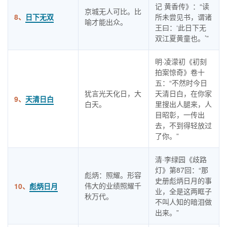
记 黄香传》：“读
京城无人可比。比
8、
日下无双
所未尝见书，谓诸
喻才能出众。
王曰：‘此日下无
双江夏黄童也。’”
明·凌濛初《初刻
拍案惊奇》卷十
五：“不然时今日
犹言光天化日，大
天清日白，在你家
9、
天清日白
白天。
里搜出人腿来，人
目昭彰，一传出
去，不到得轻放过
了你。”
清·李绿园《歧路
灯》第87回：“那
彪炳：照耀。形容
史册彪炳日月的事
伟大的业绩照耀千
10、
彪炳日月
业，全是这两眶子
秋万代。
不叫人知的暗泪做
出来。”