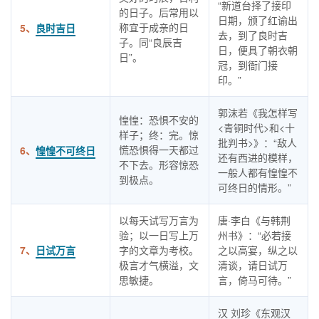
“新道台择了接印
的日子。后常用以
日期，颁了红谕出
称宜于成亲的日
5、
良时吉日
去，到了良时吉
子。同“良辰吉
日，便具了朝衣朝
日”。
冠，到衙门接
印。”
郭沫若《我怎样写
惶惶：恐惧不安的
<青铜时代>和<十
样子；终：完。惊
批判书>》：“敌人
慌恐惧得一天都过
6、
惶惶不可终日
还有西进的模样，
不下去。形容惊恐
一般人都有惶惶不
到极点。
可终日的情形。”
以每天试写万言为
唐·李白《与韩荆
验；以一日写上万
州书》：“必若接
7、
日试万言
字的文章为考校。
之以高宴，纵之以
极言才气横溢，文
清谈，请日试万
思敏捷。
言，倚马可待。”
汉 刘珍《东观汉