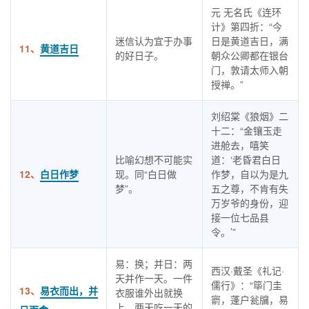
元 无名氏《连环
计》第四折：“今
迷信认为宜于办事
日是黄道吉日，满
11、
黄道吉日
的好日子。
朝众公卿都在银台
门，敦请太师入朝
授禅。”
刘绍棠《狼烟》二
十二：“金镶玉走
进舱去，嘻笑
比喻幻想不可能实
道：‘老昏君白日
12、
白日作梦
现。同“白日做
作梦，自以为是九
梦”。
五之尊，不肯有失
万岁爷的身份，迎
接一位七品县
令。’”
易：换；并日：两
西汉·戴圣《礼记·
天并作一天。一件
儒行》：“筚门圭
13、
易衣而出，并
衣服谁外出就换
窬，蓬户瓮牖，易
上，两天吃一天的