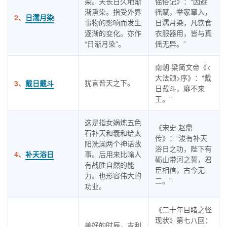
染。天长日久地渐
傜俗记》：“因避
渐熏染。指受外界
徭赋，举家窜入，
2、
日濡月染
事物的影响而发生
日濡月染，凡饮食
逐渐的变化。亦作
衣服器用，皆与真
“日渐月染”。
傜无异。”
南朝·梁简文帝《<
大法颂>序》：“戴
犹言普天之下。
3、
戴日戴斗
日戴斗，靡不来
王。”
这是指女娲炼五色
《宋史 赵鼎
石补天和羲和给太
传》：“浚有补天
阳洗澡两个神话故
浴日之功，陛下有
4、
补天浴日
事。后用来比喻人
砺山带河之誓，君
有战胜自然的能
臣相信，古今无
力。也形容伟大的
二。”
功业。
《二十年目睹之怪
现状》第七八回：
美好的时辰，吉利