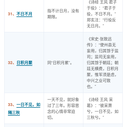
《诗经 王风 君子
于役》：“君子于
指不计日月，没有
31、
不日不月
役，不日不月。”
期限。
郑玄注：“行役反
无日月。”
《宋史·张致远
传》：“使州县无
妄用，归其馀于监
司；监司无妄用，
32、
日积月聚
同“日积月累”。
归其馀于朝廷；朝
廷无横费，日积月
聚，惟军须是虑，
中兴之业可致
也。”
一天不见，就好象
《诗经 王风 采
33、
一日不见，如
过了三年。形容思
葛》：“彼采萧
念的心情非常迫
兮，一日不见，如
隔三秋
切。
三秋兮。”