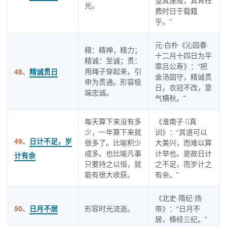
望其速成，其肯枉
光。
费时日于载籍
乎。”
元·白朴《沁园春·
精：精神，精力；
十二月十四日为平
精诚：至诚；贯：
章吕公寿》：“把
用绳子穿起来，引
48、
精诚贯日
金汤固守，精诚贯
申为贯通。形容极
日，衣冠不改，意
端忠诚。
气横秋。”
每天算下来没有多
《淮南子·真
少，一年算下来就
训》：“其道可以
49、
日计不足，岁
很多了。比喻积少
大美兴，而难以算
成多。也比喻凡事
计举也。是故日计
计有余
只要持之以恒，就
之不足，而岁计之
能有很大收获。
有余。”
《北史·隋纪·炀
50、
日月不居
形容时光流逝。
帝》：“日月不
居，倏经三纪。”