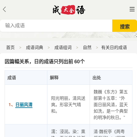
首页
成语词典
成语组词
自然
有关日的成语
因篇幅关系，日的成语只列出前 60个
成语
解释
出处
魏巍《东方》第五
阳光明丽，清风送
部第十五章：“外
1、
日丽风清
爽。形容天气晴
面日丽风清，蓝天
和。
如洗，是一个典型
的明净的秋日。”
濡：浸润。染：熏
清·魏祝亭《两粤