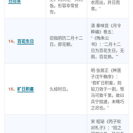
日而食
衣而出，并日而
饭。形容非常贫
食。”
穷。
清·秦味芸《月令
粹编》卷五：
旧指阴历二月十二
“《陶朱公
14、
百花生日
日，即花朝。
书》：‘二月十二
日为百花生日。无
雨，百花熟。’”
明·张居正《种莲
子戊午稿序》：
“若旷日积晷，则
15、
旷日积晷
久经时日。
铅刀效于一割，驽
马可致千里。故曰
兵宁拙速，未睹巧
之迟也。”
宋 程珌《丙子轮
对札子》：“招之