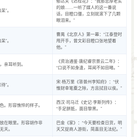
郁达夫《迟桂花》：“我那忠厚老实
的娘……一听了媒人的这一番说
口呆”。
话，目瞪口僵，立刻就滚下了几颗
眼泪来。”
曹禺《北京人》第一幕：“江泰登时
口呆”。
甩开手，曾文彩目瞪口张地望着
他。”
《资治通鉴·唐纪睿宗景云二年》：
，亲耳听到。
“口说不如身逢，耳闻不如目睹。”
宋·杨万里《答普州李知府》：“伏
以待”。
惟财幸笔櫜之除，方且拭目以俟。”
西汉·司马迁《史记·李斯列传》：
色。形容憔悴的样子。
“手足胼胝，面目黎黑。”
放在眼里。形容胡作非
巴金《家》：“今天要检查日货，明
无天。
天又捉商人游街，简直目无法纪。”