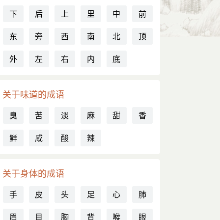
下
后
上
里
中
前
东
旁
西
南
北
顶
外
左
右
内
底
关于味道的成语
臭
苦
淡
麻
甜
香
鲜
咸
酸
辣
关于身体的成语
手
皮
头
足
心
肺
眉
目
胸
背
喉
眼