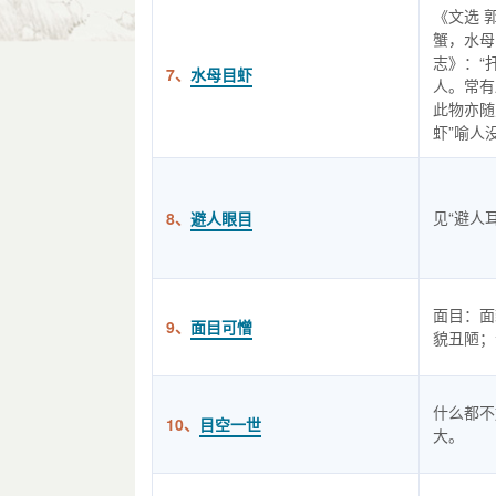
《文选 
蟹，水母
志》：“
7、
水母目虾
人。常有
此物亦随
虾”喻人
见“避人
8、
避人眼目
面目：面
9、
面目可憎
貌丑陋；
什么都不
10、
目空一世
大。