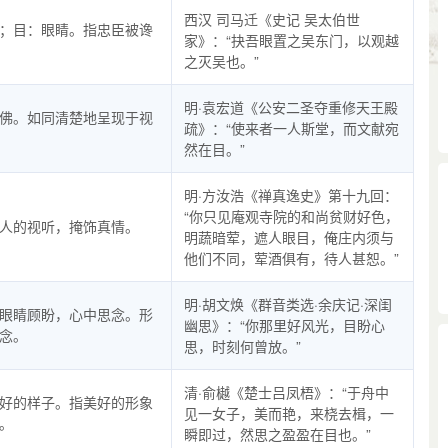
西汉 司马迁《史记 吴太伯世
；目：眼睛。指忠臣被谗
家》：“抉吾眼置之吴东门，以观越
之灭吴也。”
明·袁宏道《公安二圣夺重修天王殿
佛。如同清楚地呈现于视
疏》：“使来者一人斯堂，而文献宛
然在目。”
明·方汝浩《禅真逸史》第十九回：
“你只见庵观寺院的和尚贫财好色，
人的视听，掩饰真情。
明蔬暗荤，遮人眼目，俺庄内须与
他们不同，荤酒俱有，待人甚恕。”
明·胡文焕《群音类选·余庆记·深闺
眼睛顾盼，心中思念。形
幽思》：“你那里好风光，目盼心
念。
思，时刻何曾放。”
清·俞樾《楚士吕凤梧》：“于舟中
好的样子。指美好的形象
见一女子，美而艳，来桡去楫，一
。
瞬即过，然思之盈盈在目也。”