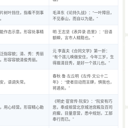
片树叶挡住，指看不到事
毛泽东《论持久战》：“一叶障目，
。
不见泰山，而自以为是。”
能作态示意。形容处事精
明·王志坚《表异录·邑里》：“目语
额瞬，言市人精黠也。”
元 李直夫《合同文学》第一折：
泛指容貌；清、秀：秀丽
“有个孩儿唤做安住，今年三岁，生
。形容容貌清俊秀丽。
得眉清目秀，是好一个孩儿也。”
春秋·鲁·左丘明《左传·文公十二
安，语调失常。
年》：“使者目动而言肆，惧我也，
将遁矣。”
《明史·宦官传·阮安》：“阮安有巧
，用心经营。形容精心勘
思，奉成祖营北京城池宫殿及百司
府廨，目量意营，悉中规划，工部
奉行而已。”