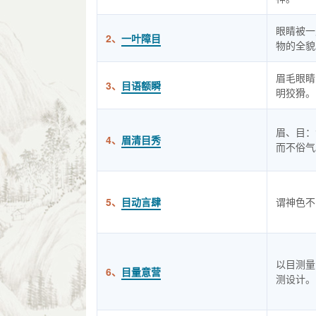
眼睛被一
2、
一叶障目
物的全貌
眉毛眼睛
3、
目语额瞬
明狡猾。
眉、目：
4、
眉清目秀
而不俗气
5、
目动言肆
谓神色不
以目测量
6、
目量意营
测设计。