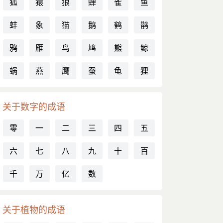
狐
猿
狼
蝉
雀
鱼
蚌
象
猫
鹅
鹤
鹊
鸦
雁
鸟
鸠
熊
鲸
蜗
燕
鹰
蚕
龟
狸
关于数字的成语
零
一
二
三
四
五
六
七
八
九
十
百
千
万
亿
数
关于植物的成语