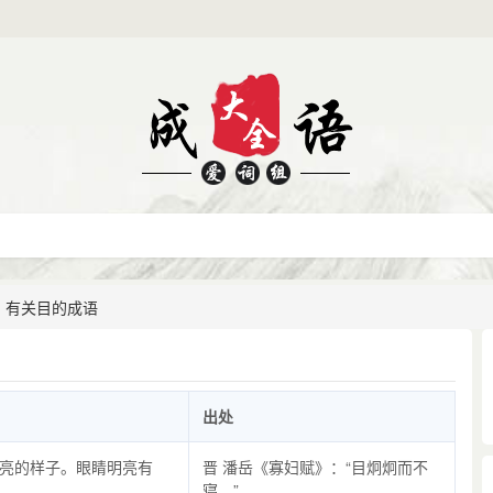
有关目的成语
出处
亮的样子。眼睛明亮有
晋 潘岳《寡妇赋》：“目炯炯而不
寝。”