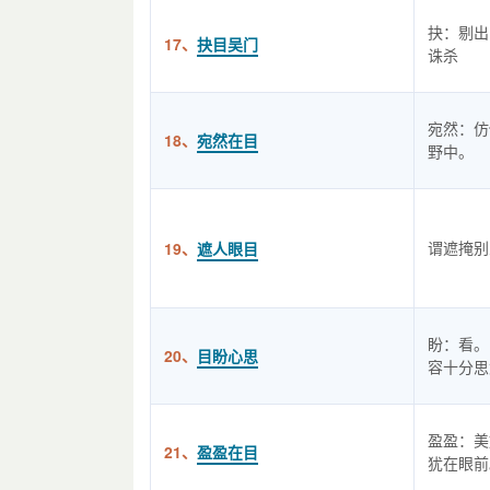
抉：剔出
17、
抉目吴门
诛杀
宛然：仿
18、
宛然在目
野中。
谓遮掩别
19、
遮人眼目
盼：看。
20、
目盼心思
容十分思
盈盈：美
21、
盈盈在目
犹在眼前