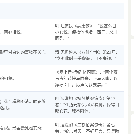
明·汪道昆《高唐梦》：“说甚么目
，两心相悦。
挑心悦；便教他毛嫱、西子，总非
同列。”
形容对身边的事物不关心
清·无垢道人《八仙全传》第20回：
。
“李玄此时一秉虔诚，目不旁视。”
《塞上行·行纪·忆西蒙》：“两个蒙
的相貌。
古青年骑快马而来，下马入帐，以
狰狞面目，厉声问我要票。”
明·凌濛初《初刻拍案惊奇》第17
；花：模糊不清。眼花缭
卷：“任道元抬头起来看见，惊得目
迷乱。
眩心花，魂不附体。”
明·凌濛初《二刻拍案惊奇》第七
看视。形容景象极其悲
卷：“钦宗听罢，不好回言，只是暗