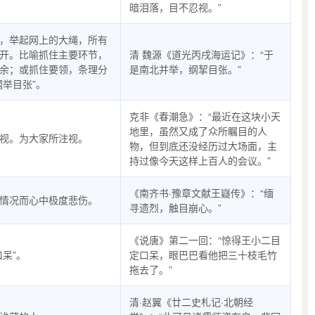
暗泪落，目不忍视。”
，举起网上的大绳，所有
开。比喻抓住主要环节，
清 魏源《道光丙戌海运记》：“于
余；或抓住要领，条理分
是南北并举，纲挈目张。”
纲举目张”。
克非《春潮急》：“最近在这块小天
地里，虽然又成了众所瞩目的人
视。为大家所注视。
物，但到底还没经历过大场面，主
持过像今天这样上百人的会议。”
《南齐书·豫章文献王嶷传》：“缅
情况而心中极度悲伤。
寻遗烈，触目崩心。”
《说唐》第二一回：“惊得王小二目
口呆”。
定口呆，眼巴巴看他把三十枝毛竹
拖去了。”
清·赵翼《廿二史札记·北朝经