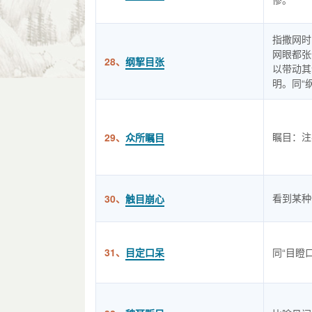
指撒网时
网眼都张
28、
纲挈目张
以带动其
明。同“
瞩目：注
29、
众所瞩目
看到某种
30、
触目崩心
31、
目定口呆
同“目瞪