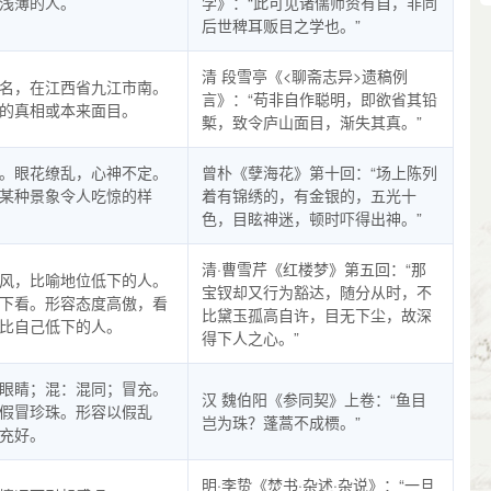
浅薄的人。
学》：“此可见诸儒师资有自，非同
后世稗耳贩目之学也。”
清 段雪亭《<聊斋志异>遗稿例
名，在江西省九江市南。
言》：“苟非自作聪明，即欲省其铅
的真相或本来面目。
槧，致令庐山面目，渐失其真。”
。眼花缭乱，心神不定。
曾朴《孽海花》第十回：“场上陈列
某种景象令人吃惊的样
着有锦绣的，有金银的，五光十
色，目眩神迷，顿时吓得出神。”
清·曹雪芹《红楼梦》第五回：“那
风，比喻地位低下的人。
宝钗却又行为豁达，随分从时，不
下看。形容态度高傲，看
比黛玉孤高自许，目无下尘，故深
比自己低下的人。
得下人之心。”
眼睛；混：混同；冒充。
汉 魏伯阳《参同契》上卷：“鱼目
假冒珍珠。形容以假乱
岂为珠？蓬蒿不成槚。”
充好。
明·李贽《焚书·杂述·杂说》：“一旦