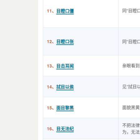
同“目瞪
11、
目瞪口僵
12、
目瞪口张
同“目瞪
亲眼看到
13、
目击耳闻
见“拭目
14、
拭目以俟
面貌黑黄
15、
面目黎黑
不把法律
16、
目无法纪
为，无法