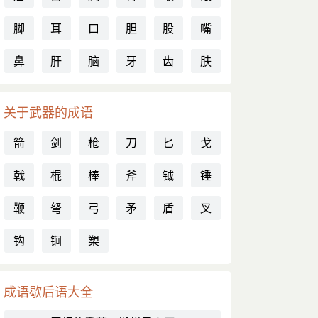
脚
耳
口
胆
股
嘴
鼻
肝
脑
牙
齿
肤
关于武器的成语
箭
剑
枪
刀
匕
戈
戟
棍
棒
斧
钺
锤
鞭
弩
弓
矛
盾
叉
钩
锏
槊
成语歇后语大全