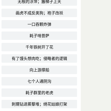
无根的浮萍；搬梯子上天
画虎不成反类狗；袍子改袄
一口吞颗炸弹
耗子啃菩萨
千年铁树开了花
有了馒头想肉吃；侵略者的逻辑
向上游撑船
七个人通阴沟
耗子群里的老虎
刺猬钻进蒺藜堆；绣花姑娘打架