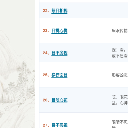
22、
怒目相视
23、
目挑心悦
眉眼传情
视：看。
24、
目不旁视
或不愿看
25、
狰狞面目
形容凶恶
眩：眼花
26、
目眩心花
乱，心神
眼睛不忍
27、
目不忍视
惨。