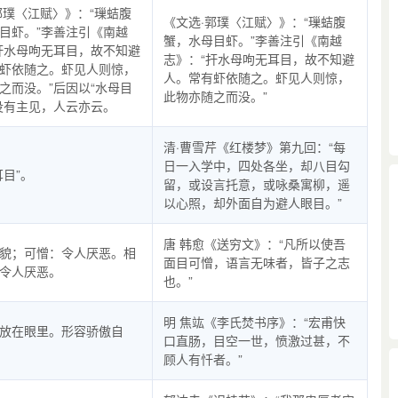
郭璞〈江赋〉》：“璅蛣腹
《文选·郭璞〈江赋〉》：“璅蛣腹
目虾。”李善注引《南越
蟹，水母目虾。”李善注引《南越
扞水母呴无耳目，故不知避
志》：“扞水母呴无耳目，故不知避
虾依随之。虾见人则惊，
人。常有虾依随之。虾见人则惊，
之而没。”后因以“水母目
此物亦随之而没。”
没有主见，人云亦云。
清·曹雪芹《红楼梦》第九回：“每
日一入学中，四处各坐，却八目勾
耳目”。
留，或设言托意，或咏桑寓柳，遥
以心照，却外面自为避人眼目。”
唐 韩愈《送穷文》：“凡所以使吾
貌；可憎：令人厌恶。相
面目可憎，语言无味者，皆子之志
令人厌恶。
也。”
明 焦竑《李氏焚书序》：“宏甫快
放在眼里。形容骄傲自
口直肠，目空一世，愤激过甚，不
顾人有忏者。”