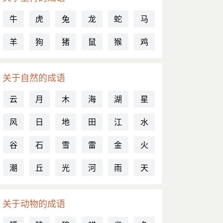
牛
虎
兔
龙
蛇
马
羊
狗
猪
鼠
猴
鸡
关于自然的成语
云
月
木
海
湖
星
风
日
地
田
江
水
谷
石
雪
雷
金
火
潮
丘
光
河
雨
天
关于动物的成语