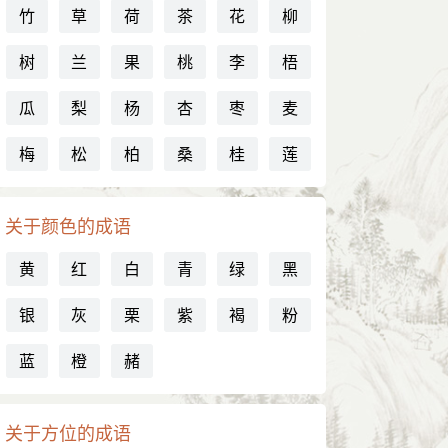
竹
草
荷
茶
花
柳
树
兰
果
桃
李
梧
瓜
梨
杨
杏
枣
麦
梅
松
柏
桑
桂
莲
关于颜色的成语
黄
红
白
青
绿
黑
银
灰
栗
紫
褐
粉
蓝
橙
赭
关于方位的成语