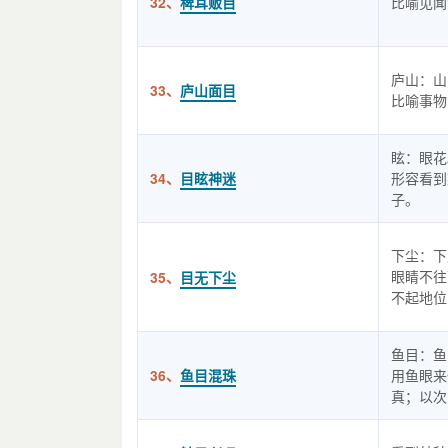
32、
稗耳贩目
比喻见闻
庐山：山
33、
庐山面目
比喻事物
眩：眼花
34、
目眩神迷
形容看到
子。
下尘：下
眼睛不往
35、
目无下尘
不起地位
鱼目：鱼
36、
鱼目混珠
用鱼眼来
真；以次