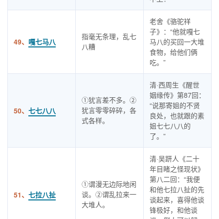
老舍《骆驼祥
子》：“他就嘎七
指毫无条理，乱七
49、
嘎七马八
马八的买回一大堆
八糟
食物，给他们俩
吃。”
清·西周生《醒世
姻缘传》第87回：
①犹言差不多。②
“说那寄姐的不贤
犹言零零碎碎，各
50、
七七八八
良处，也就跟的素
式各样。
姐七七八八的
了。”
清·吴趼人《二十
年目睹之怪现状》
第八二回：“我便
①谓漫无边际地闲
和他七拉八扯的先
谈。②谓乱拉来一
51、
七拉八扯
谈起来，喜得他谈
大堆人。
锋极好，和他谈