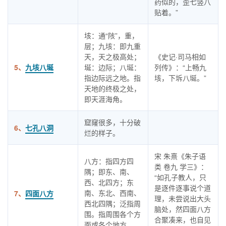
药似的，歪七竖八
贴着。”
垓：通“陔”，重，
层；九垓：即九重
天，天之极高处；
《史记·司马相如
5、
九垓八埏
埏：边际；八埏：
列传》：“上畅九
指边际远之地。指
垓，下坼八埏。”
天地的终极之处，
即天涯海角。
窟窿很多，十分破
6、
七孔八洞
烂的样子。
宋 朱熹《朱子语
八方：指四方四
类 卷九 学三》：
隅；即东、南、
“如孔子教人，只
西、北四方；东
是逐件逐事说个道
南、东北、西南、
7、
四面八方
理，未尝说出大头
西北四隅；泛指周
脑处，然四面八方
围。指周围各个方
合聚凑来，也自见
面或各个地方。