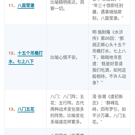
比喻精明练达，洞
11、
八面莹澈
“年三十馀即任封
察一切。
疆，遇事镜烛犀
刻，八面莹澈。”
明·施耐庵《水浒
传》第26回：“那
胡正卿心头十五个
吊桶打水，七上八
12、
十五个吊桶打
比喻心情不安。
下，暗暗地寻思
水，七上八下
道：‘既是好意请
我们吃酒，如何这
般相待，不许人动
身？’”
八门：八门阵；五
清·张潮《虞初新
花：五行阵。古代
志》：“群峰乱
13、
八门五花
两种战术变化很多
峙，四布罗引，如
的阵势。比喻变化
平沙万幕，八门五
多端或花样繁多。
花。”