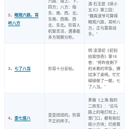
六路：指上、下、
清·石玉昆《续小
四方；八方：指
五义》第三回：
东、南、西、北、
2、
眼观六路，耳
“魏真道爷可算得
东南、西南、西
眼观六路，耳听八
听八方
北、东北。形容人
方，正与雷英动
机智灵活，遇事能
手。”
多方观察分析。
明·凌濛初《初刻
拍案惊奇》第16
卷：“将昨夜剩下
3、
七了八当
形容十分妥帖。
的米煮的早饭，拂
拭净了桌椅。忙忙
碌碌做了一朝，七
了八当。”
茅盾《上海·我的
二房东》：“沿马
路上的电灯柱上，
歪歪扭扭的。形容
4、
歪七竖八
里门口，都有些红
不正的样子。
纸小方块；烂疮膏