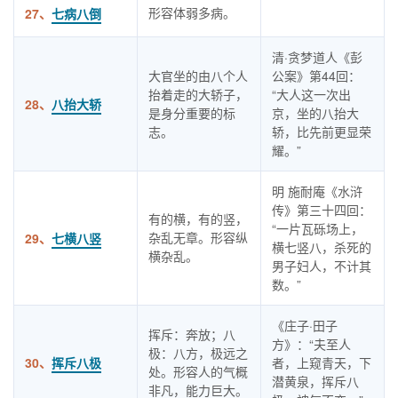
形容体弱多病。
27、
七病八倒
清·贪梦道人《彭
大官坐的由八个人
公案》第44回：
抬着走的大轿子，
“大人这一次出
28、
八抬大轿
是身分重要的标
京，坐的八抬大
志。
轿，比先前更显荣
耀。”
明 施耐庵《水浒
传》第三十四回：
有的横，有的竖，
“一片瓦砾场上，
杂乱无章。形容纵
29、
七横八竖
横七竖八，杀死的
横杂乱。
男子妇人，不计其
数。”
《庄子·田子
挥斥：奔放；八
方》：“夫至人
极：八方，极远之
30、
挥斥八极
者，上窥青天，下
处。形容人的气概
潜黄泉，挥斥八
非凡，能力巨大。