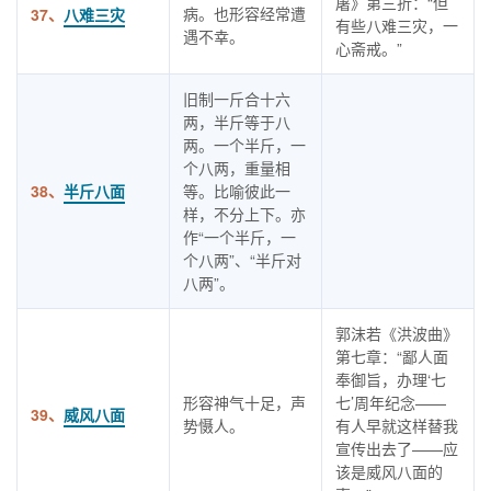
屠》第三折：“但
病。也形容经常遭
37、
八难三灾
有些八难三灾，一
遇不幸。
心斋戒。”
旧制一斤合十六
两，半斤等于八
两。一个半斤，一
个八两，重量相
38、
半斤八面
等。比喻彼此一
样，不分上下。亦
作“一个半斤，一
个八两”、“半斤对
八两”。
郭沫若《洪波曲》
第七章：“鄙人面
奉御旨，办理‘七
形容神气十足，声
七’周年纪念——
39、
威风八面
势慑人。
有人早就这样替我
宣传出去了——应
该是威风八面的