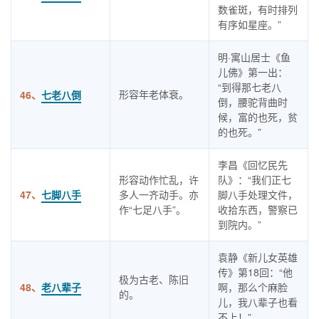
数雀斑，有时排列
有序如星座。”
明·寓山居士《鱼
儿佛》第一出：
“到得那七老八
形容年老体衰。
46、
七老八倒
倒，腰驼背曲时
候，富的也死，贫
的也死。”
李昌《回忆民先
形容动作忙乱，许
队》：“我们正七
47、
七脚八手
多人一齐动手。亦
脚八手处理文件，
作“七足八手”。
收拾东西，警察已
到院内。”
袁静《新儿女英雄
传》第18回：“他
极为古老、陈旧
48、
老八辈子
啊，那么个麻脸
的。
儿，我八辈子也看
不上！”