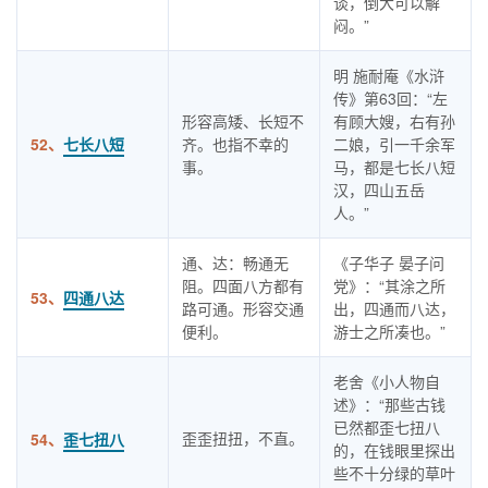
谈，倒大可以解
闷。”
明 施耐庵《水浒
传》第63回：“左
形容高矮、长短不
有顾大嫂，右有孙
52、
七长八短
齐。也指不幸的
二娘，引一千余军
事。
马，都是七长八短
汉，四山五岳
人。”
通、达：畅通无
《子华子 晏子问
阻。四面八方都有
党》：“其涂之所
53、
四通八达
路可通。形容交通
出，四通而八达，
便利。
游士之所凑也。”
老舍《小人物自
述》：“那些古钱
已然都歪七扭八
歪歪扭扭，不直。
54、
歪七扭八
的，在钱眼里探出
些不十分绿的草叶