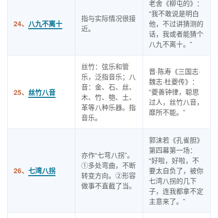
老舍《柳屯的》：
“我不敢说是明白
指与实际情况很接
24、
八九不离十
他，不过讲猜测的
近。
话，我或者能猜个
八九不离十。”
丝竹：弦乐和管
晋·陈寿《三国志·
乐，泛指音乐；八
魏志·杜夔传》：
音：金、石、丝、
“夔善钟律，聪思
25、
丝竹八音
木、竹、匏、土、
过人，丝竹八音，
革等八种乐器。指
靡所不能。”
音乐。
郭沫若《孔雀胆》
第四幕第一场：
亦作“七弯八拐”。
“好啦，好啦，不
①多处弯曲，不断
26、
七湾八拐
要太自负了，被你
转变方向。②形容
七湾八拐的几下
做事不直截了当。
子，连我都拿不定
主意来了。”