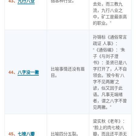
指各种行业。
43、
九行八业
去处，而三教九
流，九行八业之
中，矿工是最崇高
的职业。”
孙锦标《通俗常言
疏证 人事》：
“《通俗编》：‘朱
子《与刘子澄
书》：圣贤已是八
比喻事情还没有眉
字打开了，人不自
44、
八字没一撇
目。
领会。’按今有‘八
字不见两撇’之
谚，似又因于此
语。凡事无端绪
者，谓之八字不曾
见两撇。”
梁实秋《老年》：
“脸上的肉七棱八
45、
七棱八瓣
比喻四分五裂。
瓣，而且还平添无