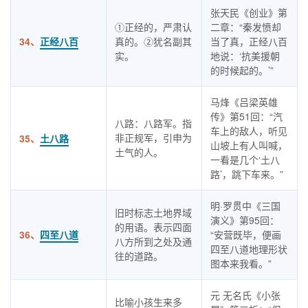
张天民《创业》第
①正经的，严肃认
二章：“秦发愤却
34、
正经八百
真的。②犹名副其
当了真，正经八百
实。
地说：‘抗美援朝
的时候起的。’”
马烽《吕梁英雄
传》第51回：“汽
八路：八路军。指
车上的敌人，听见
非正规军，引申为
35、
土八路
山坡上有人叫喊，
土气的人。
一看是几个‘土八
路’，跳下车来。”
明·罗贯中《三国
旧时标志土地界域
演义》第95回：
的用语。表示四面
36、
四至八道
“安营既毕，便画
八方所到之处及通
四至八道地理形状
往的道路。
图本来我看。”
元 无名氏《小张
比喻小孩生来多