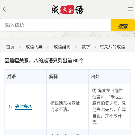
首页
成语词典
成语组词
数字
有关八的成语
因篇幅关系，八的成语只列出前 60个
成语
解释
出处
明 冯梦龙《醒世
恒言》：“朱世远
指说话东拉西扯，
原有怕婆之病，凭
1、
夹七夹八
混杂不清。
他夹七夹八，自骂
自止，并不敢开
言。”