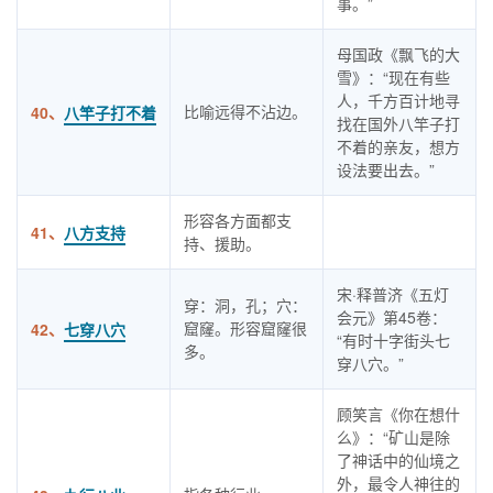
事。”
母国政《飘飞的大
雪》：“现在有些
人，千方百计地寻
比喻远得不沾边。
40、
八竿子打不着
找在国外八竿子打
不着的亲友，想方
设法要出去。”
形容各方面都支
41、
八方支持
持、援助。
宋·释普济《五灯
穿：洞，孔；穴：
会元》第45卷：
窟窿。形容窟窿很
42、
七穿八穴
“有时十字街头七
多。
穿八穴。”
顾笑言《你在想什
么》：“矿山是除
了神话中的仙境之
外，最令人神往的