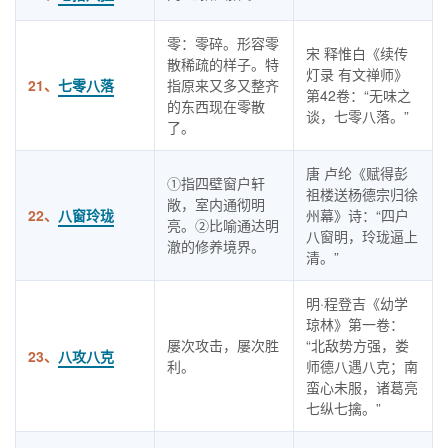
零：零碎。形容零
宋 释惟白《续传
散稀疏的样子。特
灯录 有文禅师》
21、
七零八落
指原来又多又整齐
第42卷：“无味之
的东西现在零散
谈，七零八落。”
了。
唐 卢纶《赋得彭
①指四壁窗户轩
祖楼送杨德宗归徐
敞，室内通彻明
22、
八窗玲珑
州幕》诗：“四户
亮。②比喻通达明
八窗明，玲珑逼上
澈的修养境界。
清。”
明·程登吉《幼学
琼林》第一卷：
屡次攻击，屡次胜
“北敌势方强，娄
23、
八攻八克
利。
师德八遇八克；南
蛮心未服，诸葛亮
七纵七擒。”