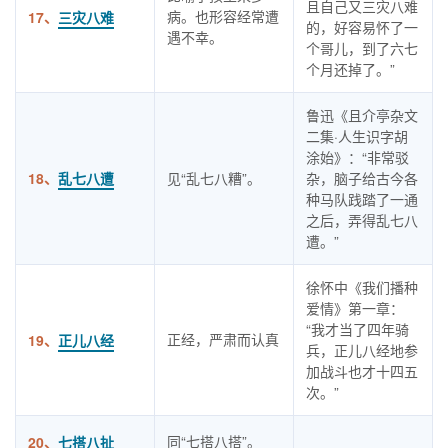
且自己又三灾八难
病。也形容经常遭
17、
三灾八难
的，好容易怀了一
遇不幸。
个哥儿，到了六七
个月还掉了。”
鲁迅《且介亭杂文
二集·人生识字胡
涂始》：“非常驳
18、
乱七八遭
见“乱七八糟”。
杂，脑子给古今各
种马队践踏了一通
之后，弄得乱七八
遭。”
徐怀中《我们播种
爱情》第一章：
“我才当了四年骑
正经，严肃而认真
19、
正儿八经
兵，正儿八经地参
加战斗也才十四五
次。”
同“七搭八搭”。
20、
七搭八扯