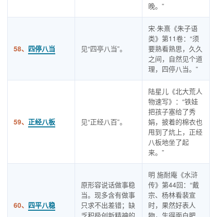
晚。”
宋·朱熹《朱子语
类》第11卷：“须
58、
四停八当
见“四亭八当”。
要熟看熟思，久久
之间，自然见个道
理，四停八当。”
陆星儿《北大荒人
物速写》：“铁娃
把孩子塞给了秀
59、
正经八板
见“正经八百”。
娟，披着的棉衣也
甩到了炕上，正经
八板地坐了起
来。”
明 施耐庵《水浒
原形容说话做事稳
传》第44回：“戴
当。现多含有做事
宗、杨林看裴宣
60、
四平八稳
只求不出差错；缺
时，果然好表人
乏积极创新精神的
物，生得面白肥