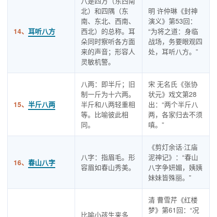
八是四方（东西南
北）和四隅（东
明 许仲琳《封神
南、东北、西南、
演义》第53回：
14、
耳听八方
西北）的总称。耳
“为将之道：身临
朵同时察听各方面
战场，务要眼观四
来的声音；形容人
处，耳听八方。”
灵敏机警。
八两：即半斤；旧
宋 无名氏《张协
制一斤为十六两。
状元》戏文第28
15、
半斤八两
半斤和八两轻重相
出：“两个半斤八
等。比喻彼此相
两，各家归去不须
同。
嗔。”
《剪灯余话·江庙
八字：指眉毛。形
泥神记》：“春山
16、
春山八字
容眉如春山秀美。
八字争妍媚，姨姨
妹妹皆殊丽。”
清 曹雪芹《红楼
梦》第61回：“况
比喻小孩生来多