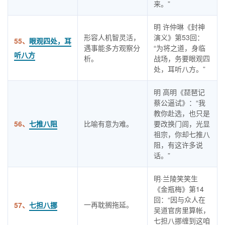
来。”
明 许仲琳《封神
形容人机智灵活，
演义》第53回：
55、
眼观四处，耳
遇事能多方观察分
“为将之道，身临
听八方
析。
战场，务要眼观四
处，耳听八方。”
明 高明《琵琶记
蔡公逼试》：“我
教你赴选，也只是
56、
七推八阻
比喻有意为难。
要改换门闾，光显
祖宗，你却七推八
阻，有这许多说
话。”
明·兰陵笑笑生
《金瓶梅》第14
回：“因与众人在
一再耽搁拖延。
57、
七担八挪
吴道官房里算帐，
七担八挪缠到这咱