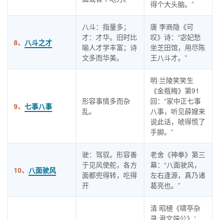
得个大头脑。”
八斗：指量多；
唐 李商隐《可
才：才华。旧时比
叹》诗：“宓妃愁
8、
八斗之才
喻人才学丰富；诗
坐芝田馆，用尽陈
文多而华美。
王八斗才。”
明·兰陵笑笑生
《金瓶梅》第91
形容事情多而杂
回：“家中正七事
9、
七事八事
乱。
八事，听见薛嫂来
说此话，唬得慌了
手脚。”
驶：驾驭。形容善
老舍《神拳》第三
于见风使舵，各方
幕：“八面驶风，
10、
八面驶风
面都兜得转，吃得
左右逢源，真乃诸
开
葛亮也。”
清 昭槤《啸亭杂
录 尹文端公》：