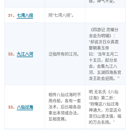
极，神气不变。”
同“七湾八拐”。
31、
七湾八扭
《四游记·灵耀分
龙会为明辅》：
“却说次日众真君
聚朝奏玉帝
32、
九江八河
泛指所有的江河。
曰：‘当年五月二
十五日，起分龙
会，会集九江八
河、五湖四海各宫
龙王赴会迎雨。’”
明 无名氏《八仙
相传八仙过海时不
过海》第二折：
用舟船，各有一套
“则俺这八仙过海
法术，后比喻各自
33、
八仙过海
神通大，方显这众
拿出本领或办法，
圣归山道法强，端
互相竞赛。
的万古名扬。”