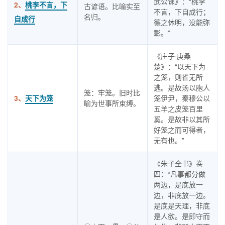
武公诔》：“桃李
2、
桃李不言，下
古谚语。比喻实至
不言，下自成行；
名归。
自成行
德之休明，没能弥
彰。”
《庄子·庚桑
楚》：“以天下为
之笼，则雀无所
逃。是故汤以胞人
笼：牢笼。旧时比
3、
天下为笼
笼伊尹，秦穆公以
喻为世事所束缚。
五羊之皮笼百里
奚。是故非以其所
好笼之而可得者，
无有也。”
《朱子全书》卷
四：“凡事都分做
两边，是底放一
边，非底放一边。
是底是天理，非底
是人欲。是即守而