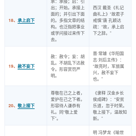
承：承接；启：引
出；开始。承接上
西汉 戴圣《礼记
面的；并引出下面
曲礼上》“故君子
18、
承上启下
的。多指文章的结
戒慎”唐 孔颖达
构。也泛指把事业
疏：“故，承上启
或学问接过来传下
下之辞。”
去。
晋·常璩《华阳国
赦：赦令；妄：胡
志·刘后主传》：
乱。不胡乱下达赦
19、
赦不妄下
“故亮时，军旅属
令。形容赏罚严
兴，赦不妄下
明。
也。”
尊敬在己之上者，
《隶释 汉金乡长
爱护在己之下者。
侯成碑》：“安贫
20、
敬上接下
形容待人谦恭有
乐道，忽于时荣。
礼。同“敬上爱
敬上接下，温故知
下”。
新。”
明 冯梦龙《喻世