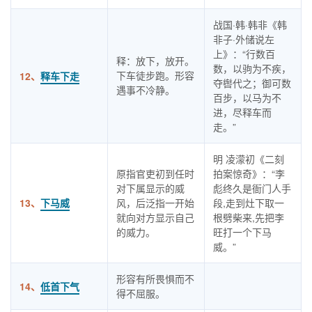
战国·韩·韩非《韩
非子·外储说左
上》：“行数百
释：放下，放开。
数，以驹为不疾，
下车徒步跑。形容
12、
释车下走
夺辔代之；御可数
遇事不冷静。
百步，以马为不
进，尽释车而
走。”
明 凌濛初《二刻
原指官吏初到任时
拍案惊奇》：“李
对下属显示的威
彪终久是衙门人手
13、
下马威
风，后泛指一开始
段,走到灶下取一
就向对方显示自己
根劈柴来,先把李
的威力。
旺打一个下马
威。”
形容有所畏惧而不
14、
低首下气
得不屈服。