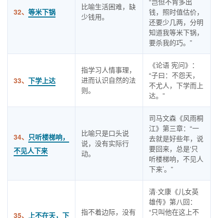
“岂但不肯多出
比喻生活困难，缺
32、
等米下锅
钱，照时值估价，
少钱用。
还要少几两，分明
知道我等米下锅，
要杀我的巧。”
《论语 宪问》：
指学习人情事理，
“子曰：不怨天，
进而认识自然的法
33、
下学上达
不尤人，下学而上
则。
达。”
司马文森《风雨桐
江》第三章：“一
比喻只是口头说
34、
只听楼梯响，
去就是好些年，说
说，没有实际行
要回来，总是‘只
不见人下来
动。
听楼梯响，不见人
下来’。”
清·文康《儿女英
雄传》第八回：
指不着边际，没有
“只叫他在这上不
35、
上不在天，下