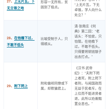
27、
上无片瓦，下
形容一无所有，贫
“上无片瓦，下无
困到了极点。
无立锥之地
卓锥，学人向什么
处立？”
清·张南庄《何
典》第二回：“老
话头：不怕官，只
28、
在他檐下过，
比喻受制于人，只
怕管。在他檐下
得顺从。
不敢不低头
过，不敢不低头。
只得要将铜钱银子
出去打点。”
《汉书·武帝
纪》：“夫附下罔
上者死，附上罔下
附和偏袒同僚或下
者刑，与闻国政而
29、
附下罔上
属，却欺骗君上。
无益于民者斥，在
上位而不能进贤者
退，此所以劝善黜
置业恶也。”