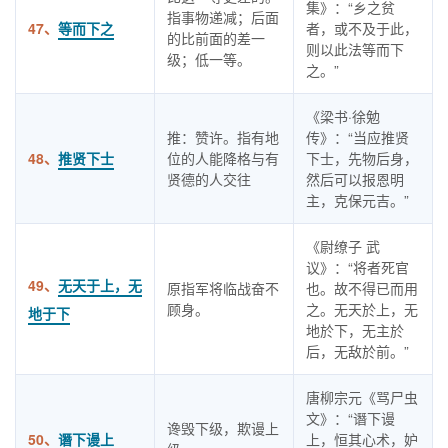
集》：“乡之贫
指事物递减；后面
47、
等而下之
者，或不及于此，
的比前面的差一
则以此法等而下
级；低一等。
之。”
《梁书·徐勉
推：赞许。指有地
传》：“当应推贤
48、
推贤下士
位的人能降格与有
下士，先物后身，
贤德的人交往
然后可以报恩明
主，克保元吉。”
《尉缭子 武
议》：“将者死官
49、
无天于上，无
原指军将临战奋不
也。故不得已而用
顾身。
之。无天於上，无
地于下
地於下，无主於
后，无敌於前。”
唐柳宗元《骂尸虫
文》：“谮下谩
谗毁下级，欺谩上
50、
谮下谩上
上，恒其心术，妒