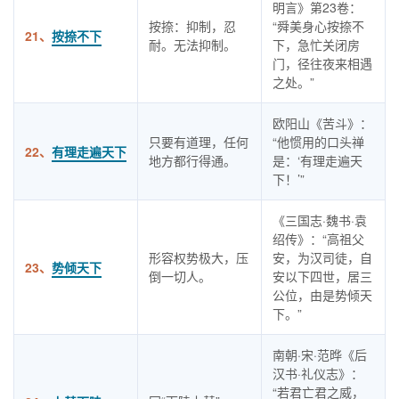
明言》第23卷：
按捺：抑制，忍
“舜美身心按捺不
21、
按捺不下
耐。无法抑制。
下，急忙关闭房
门，径往夜来相遇
之处。”
欧阳山《苦斗》：
只要有道理，任何
“他惯用的口头禅
22、
有理走遍天下
地方都行得通。
是：‘有理走遍天
下！’”
《三国志·魏书·袁
绍传》：“高祖父
形容权势极大，压
安，为汉司徒，自
23、
势倾天下
倒一切人。
安以下四世，居三
公位，由是势倾天
下。”
南朝·宋·范晔《后
汉书·礼仪志》：
“若君亡君之威，