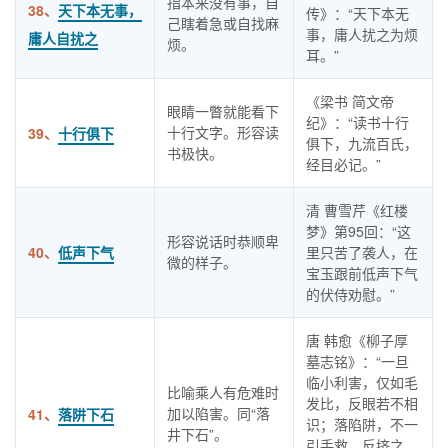
指本来没有事，自
38、
天下本无事，
传》：“天下本无
己瞎着急或自找麻
事，庸人扰之为烦
庸人自扰之
烦。
耳。”
《梁书 简文帝
眼睛一瞥就能看下
纪》：“读书十行
十行文字。形容读
39、
十行俱下
俱下，九流百氏，
书极快。
经目必记。”
清 曹雪芹《红楼
梦》第95回：“这
形容说话时恭顺卑
40、
低声下气
里只苦了袭人，在
微的样子。
宝玉跟前低声下气
的伏侍劝慰。”
唐 韩愈《柳子厚
墓志铭》：“一旦
临小利害，仅如毛
比喻乘人有危难时
发比，反眼若不相
加以陷害。同“落
41、
落阱下石
识；落陷阱，不一
井下石”。
引手救，反挤之，