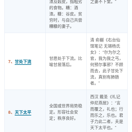
渣及穀皮，指粗劣
之妻不下堂。”
的食物。糟：酒
渣。糠：谷皮。贫
穷时，与自己共尝
糟糠的妻子。
清 俞樾《右台仙
馆笔记 无锡杨氏
女》：“尔为尔之
甘愿处于下流。比
官，我为我之丐，
7、
甘处下流
喻甘居落后。
何预尔事邪？不顾
而去，此子甘处下
流，真别有肺肠
者。”
西汉 戴圣《礼记
仲尼燕居》：“言
全国或世界局势稳
而覆之，礼也；行
定。形容社会安
8、
天下太平
而乐之，乐也。君
定；秩序良好。
子力此二者，夫是
天下太平也。”