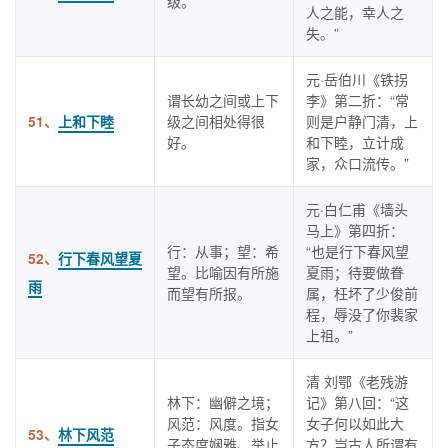
级。
人之能，幸人之
失。”
元·岳伯川《铁拐
谓长幼之间或上下
李》第二折：“常
51、
上和下睦
级之间相处得很
则是户静门清，上
好。
和下睦，立计成
家，众口流传。”
元·白仁甫《墙头
马上》第四折：
行：从事；望：希
“也是行下春风望
52、
行下春风望夏
望。比喻因有所施
夏雨；待要做眷
雨
而望有所报。
属，枉坏了少俊前
程，辱没了你裴家
上祖。”
清 刘鄂《老残游
林下：幽僻之境；
记》第八回：“这
风范：风度。指女
女子何以如此大
53、
林下风范
子态度娴雅、举止
方？岂古人所谓有