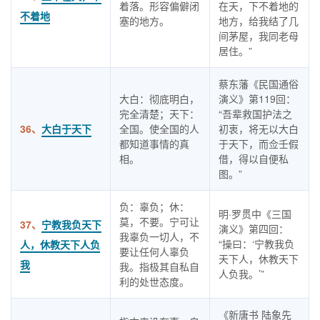
着落。形容偏僻闭
在天，下不着地的
不着地
塞的地方。
地方，给我结了几
间茅屋，我同老母
居住。”
蔡东藩《民国通俗
大白：彻底明白，
演义》第119回：
完全清楚；天下：
“吾辈救国护法之
36、
大白于天下
全国。使全国的人
初衷，将无以大白
都知道事情的真
于天下，而佥壬假
相。
借，得以自便私
图。”
负：辜负；休：
明·罗贯中《三国
莫，不要。宁可让
37、
宁教我负天下
演义》第四回：
我辜负一切人，不
“操曰：‘宁教我负
人，休教天下人负
要让任何人辜负
天下人，休教天下
我
我。指极其自私自
人负我。’”
利的处世态度。
《新唐书 陆象先