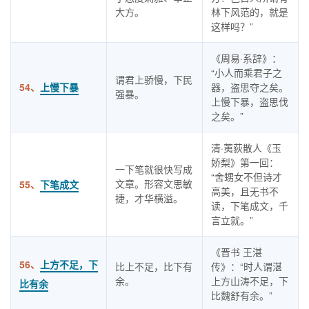
大方。
林下风范的，就是
这样吗？”
《周易·系辞》：
“小人而乘君子之
谓君上骄慢，下民
54、
上慢下暴
器，盗思夺之矣。
强暴。
上慢下暴，盗思伐
之矣。”
清·荑荻散人《玉
娇梨》第一回：
一下笔就很快写成
“舍甥女不但诗才
文章。形容文思敏
55、
下笔成文
高美，且无书不
捷，才华横溢。
读，下笔成文，千
言立就。”
《晋书 王湛
56、
上方不足，下
比上不足，比下有
传》：“时人谓湛
余。
上方山涛不足，下
比有余
比魏舒有余。”