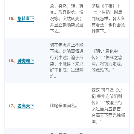
急：突然；转：转
茅盾《子夜》十
变。形容形势、情
七：“伯韬！时局
15、
急转直下
况等。突然转变；
到底怎样，各人各
并且立刻顺势发展
有看法！也许会急
下去。
转直下。”
骑在老虎背上不能
下来。比喻事情进
《明史 袁化中
行到中途；迫于形
传》：“惧死之念
16、
骑虎难下
势；不能停下来只
深，将铤而走险，
好干到底；进退两
骑虎难下。”
难。
西汉 司马迁《史
记 鲁仲连邹阳列
传》：“故兼三行
比喻全国闻名。
17、
名高天下
之过而为五霸首，
名高天下而光烛邻
国。”