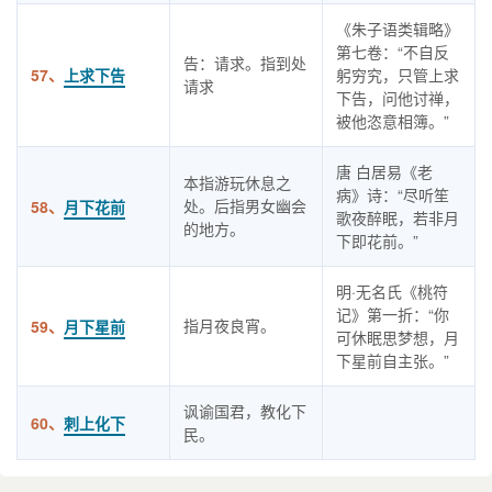
《朱子语类辑略》
第七卷：“不自反
告：请求。指到处
57、
上求下告
躬穷究，只管上求
请求
下告，问他讨禅，
被他恣意相簿。”
唐 白居易《老
本指游玩休息之
病》诗：“尽听笙
处。后指男女幽会
58、
月下花前
歌夜醉眠，若非月
的地方。
下即花前。”
明·无名氏《桃符
记》第一折：“你
指月夜良宵。
59、
月下星前
可休眠思梦想，月
下星前自主张。”
讽谕国君，教化下
60、
刺上化下
民。