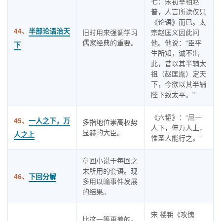
七：宋初宰相赵
普，人言所读仅只
《论语》而已。太
44、
半部论语治天
旧时用来强调学习
宗赵匡义因此问
儒家经典的重要。
他。他说：“臣平
下
生所知，诚不出
此，昔以其半辅太
祖（赵匡胤）定天
下，今欲以其半辅
陛下致太平。”
《六韬》：“屈一
45、
一人之下，万
多指地位崇高权势
人下，伸万人上，
显赫的大臣。
人之上
惟圣人能行之。”
章回小说于每回之
末所用的套语。现
46、
下回分解
多用以喻事件发展
的结果。
宋 楼钥《攻愧
比这一等更差的。