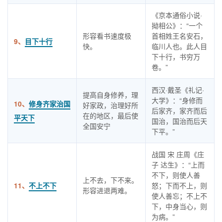
《京本通俗小说·
拗相公》：“一个
形容看书速度极
首相姓王名安石，
9、
目下十行
快。
临川人也。此人目
下十行，书穷万
卷。”
西汉·戴圣《礼记·
提高自身修养，理
大学》：“身修而
10、
修身齐家治国
好家政，治理好所
后家齐，家齐而后
在的地区，最后使
平天下
国治，国治而后天
全国安宁
下平。”
战国 宋 庄周《庄
子 达生》：“上而
不下，则使人善
上不去，下不来。
11、
不上不下
怒；下而不上，则
形容进退两难。
使人善忘；不上不
下，中身当心，则
为病。”