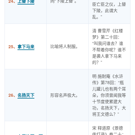
同“下陵上替”。
24、
上替下陵
臣亡臣之仪，上替
下陵，此谓大
乱。”
清 曹雪芹《红楼
梦》第二十回：
“叫我问谁去？谁
比喻将人制服。
25、
拿下马来
不帮着你呢？谁不
是袭人拿下马来
的？”
明·施耐庵《水浒
传》第78回：“瓶
儿罐儿也有两个耳
26、
名扬天下
形容名声极大。
朵，你须曾闻我等
十节度使累建大
功，名扬天下，大
将王文德么？”
宋 释道原《景德
传灯录》卷二十：