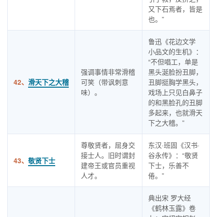
又下石焉者，皆是
也。”
鲁迅《花边文学
小品文的生机》：
“不但唱工，单是
强调事情非常滑稽
黑头涎脸扮丑脚，
42、
滑天下之大稽
可笑（带讽刺意
丑脚挺胸学黑头，
味）。
戏场上只见白鼻子
的和黑脸孔的丑脚
多起来，也就滑天
下之大稽。”
尊敬贤者，屈身交
东汉·班固《汉书·
接士人。旧时谓封
谷永传》：“敬贤
43、
敬贤下士
建帝王或官员重视
下士，乐善不
人才。
倦。”
典出宋 罗大经
《鹤林玉露》卷