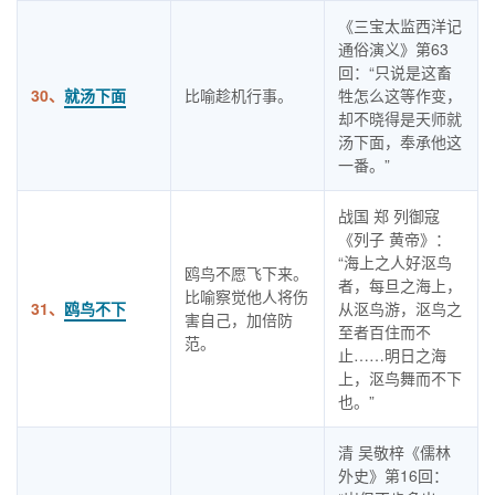
《三宝太监西洋记
通俗演义》第63
回：“只说是这畜
30、
就汤下面
比喻趁机行事。
牲怎么这等作变，
却不晓得是天师就
汤下面，奉承他这
一番。”
战国 郑 列御寇
《列子 黄帝》：
“海上之人好沤鸟
鸥鸟不愿飞下来。
者，每旦之海上，
比喻察觉他人将伤
31、
鸥鸟不下
从沤鸟游，沤鸟之
害自己，加倍防
至者百住而不
范。
止……明日之海
上，沤鸟舞而不下
也。”
清 吴敬梓《儒林
外史》第16回：