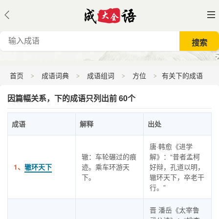
首页
成语词典
成语组词
方位
有关下的成语
因篇幅关系，下的成语只列出前 60个
成语
解释
出处
唐·韩愈《进学
辙：车轮碾过的痕
解》：“昔者孟柯
1、
辙环天下
迹。乘车环游天
好辩，孔道以明，
下。
辙环天下，卒老干
行。”
晋 潘岳《太宰鲁