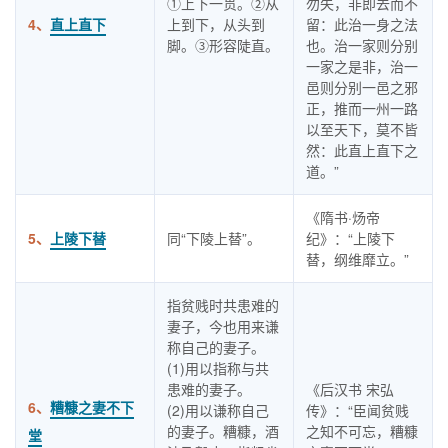
①上下一贯。②从
勿失，非即去而不
4、
直上直下
上到下，从头到
留：此治一身之法
脚。③形容陡直。
也。治一家则分别
一家之是非，治一
邑则分别一邑之邪
正，推而一州一路
以至天下，莫不皆
然：此直上直下之
道。”
《隋书·炀帝
5、
上陵下替
同“下陵上替”。
纪》：“上陵下
替，纲维靡立。”
指贫贱时共患难的
妻子，今也用来谦
称自己的妻子。
(1)用以指称与共
患难的妻子。
《后汉书 宋弘
6、
糟糠之妻不下
(2)用以谦称自己
传》：“臣闻贫贱
的妻子。糟糠，酒
之知不可忘，糟糠
堂