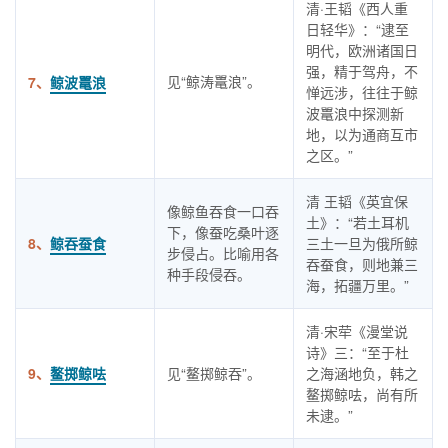
清·王韬《西人重
日轻华》：“逮至
明代，欧洲诸国日
强，精于驾舟，不
见“鲸涛鼍浪”。
7、
鲸波鼍浪
惮远涉，往往于鲸
波鼍浪中探测新
地，以为通商互市
之区。”
清 王韬《英宜保
像鲸鱼吞食一口吞
土》：“若土耳机
下，像蚕吃桑叶逐
8、
鲸吞蚕食
三土一旦为俄所鲸
步侵占。比喻用各
吞蚕食，则地兼三
种手段侵吞。
海，拓疆万里。”
清·宋荦《漫堂说
诗》三：“至于杜
9、
鳌掷鲸呿
见“鳌掷鲸吞”。
之海涵地负，韩之
鳌掷鲸呿，尚有所
未逮。”