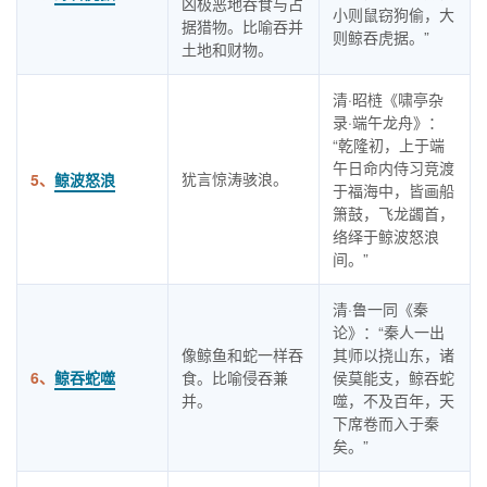
凶极恶地吞食与占
小则鼠窃狗偷，大
据猎物。比喻吞并
则鲸吞虎据。”
土地和财物。
清·昭梿《啸亭杂
录·端午龙舟》：
“乾隆初，上于端
午日命内侍习竞渡
犹言惊涛骇浪。
5、
鲸波怒浪
于福海中，皆画船
箫鼓，飞龙蠲首，
络绎于鲸波怒浪
间。”
清·鲁一同《秦
论》：“秦人一出
像鲸鱼和蛇一样吞
其师以挠山东，诸
6、
鲸吞蛇噬
食。比喻侵吞兼
侯莫能支，鲸吞蛇
并。
噬，不及百年，天
下席卷而入于秦
矣。”