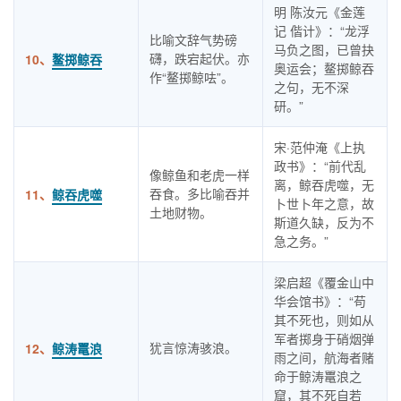
明 陈汝元《金莲
记 偕计》：“龙浮
比喻文辞气势磅
马负之图，已曾抉
礴，跌宕起伏。亦
10、
鳌掷鲸吞
奥运会；鳌掷鲸吞
作“鳌掷鲸呿”。
之句，无不深
研。”
宋·范仲淹《上执
政书》：“前代乱
像鲸鱼和老虎一样
离，鲸吞虎噬，无
吞食。多比喻吞并
11、
鲸吞虎噬
卜世卜年之意，故
土地财物。
斯道久缺，反为不
急之务。”
梁启超《覆金山中
华会馆书》：“苟
其不死也，则如从
军者掷身于硝烟弹
犹言惊涛骇浪。
12、
鲸涛鼍浪
雨之间，航海者赌
命于鲸涛鼍浪之
窟，其不死自若