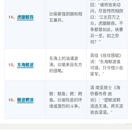
回：“诸将皆来动
问，尽皆愕然相顾
比喻豪强割据和相
14、
虎踞鲸吞
曰：‘江北百万之
互兼并。
众，虎踞鲸吞。不
争都督如此，倘曹
兵一至，如之奈
何？’”
高珪《岳坟感赋》
东海上的汹涌波
诗：“东海鲸波谁
涛。比喻来自东方
15、
东海鲸波
可靖，只今惜少岳
的侵略。
家军。”
清·南荃居士《海
鲸：鲸鱼；鳄：鳄
侨春传奇·疯
16、
鲸波鳄浪
鱼。比喻险恶的环
诉》：“望鲸波鳄
境或激烈的斗争。
浪连天涌，莽天涯
沓沓濛濛。”