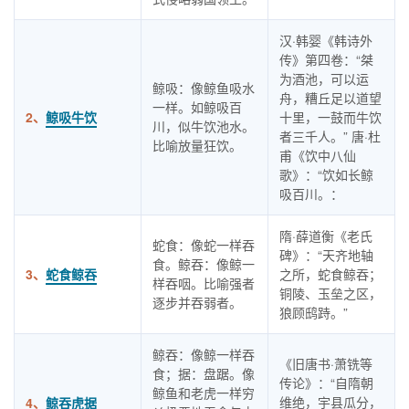
汉·韩婴《韩诗外
传》第四卷：“桀
为酒池，可以运
鲸吸：像鲸鱼吸水
舟，糟丘足以道望
一样。如鲸吸百
2、
鲸吸牛饮
十里，一鼓而牛饮
川，似牛饮池水。
者三千人。” 唐·杜
比喻放量狂饮。
甫《饮中八仙
歌》：“饮如长鲸
吸百川。：
隋·薛道衡《老氏
蛇食：像蛇一样吞
碑》：“天齐地轴
食。鲸吞：像鲸一
3、
蛇食鲸吞
之所，蛇食鲸吞；
样吞咽。比喻强者
铜陵、玉垒之区，
逐步并吞弱者。
狼顾鸱跱。”
鲸吞：像鲸一样吞
《旧唐书·萧铣等
食；据：盘踞。像
传论》：“自隋朝
鲸鱼和老虎一样穷
维绝，宇县瓜分，
4、
鲸吞虎据