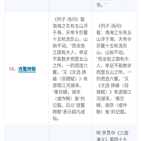
也。”
《列子·汤问》载
渤海之东有五山浮
《列子·汤问》
于海，天帝令巨鳌
载：渤海之东有五
十五轮流负山，山
山浮于海，天帝令
始不动。“而龙伯
巨鳌十五轮流负
之国有大人，举足
山，山始不动。
不盈数步而暨五山
“而龙伯之国有大
之所，一钓而连六
人，举足不盈数步
13、
连鳌跨鲸
鳌。”又《文选·扬
而暨五山之所，一
雄〈羽猎赋〉》有
钓而连六鳌。”又
游猎江河湖泽，
《文选·扬雄〈羽
“乘巨鳞，骑京
猎赋〉》有游猎江
（或作鲸）鱼”的
河湖泽，“乘巨
记载。后以“连鳌
鳞，骑京（或作
跨鲸”表示超凡成
鲸）鱼”的记载。
仙。
明 罗贯中《三国
演义》第四十九