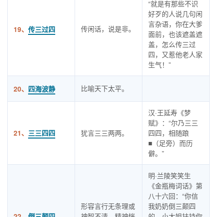
“就是有那些不识
好歹的人说几句闲
言杂语，你在大爹
传闲话，说是非。
19、
传三过四
面前，也该遮盖遮
盖，怎么传三过
四，又惹他老人家
生气！”
比喻天下太平。
20、
四海波静
汉·王延寿《梦
赋》：“尔乃三三
21、
三三四四
犹言三三两两。
四四，相随踉
■（足旁）而历
僻。”
明·兰陵笑笑生
《金瓶梅词话》第
八十六回：“你信
形容言行无条理或
我奶奶倒三颠四
22、
倒三颠四
神智不清，精神恍
的，小大姐扶持你