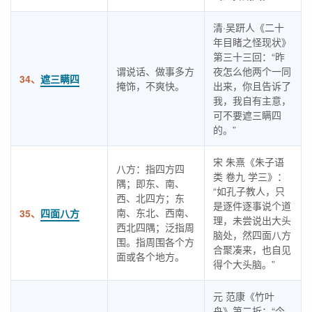
清·吴趼人《二十
年目睹之怪现状》
第三十三回：“昨
谓说话、做事多方
夜怎么他两个一同
34、
遮三瞒四
掩饰，不爽快。
出来，你且告诉了
我，我自有主意，
可不要遮三瞒四
的。”
宋 朱熹《朱子语
八方：指四方四
类 卷九 学三》：
隅；即东、南、
“如孔子教人，只
西、北四方；东
是逐件逐事说个道
南、东北、西南、
35、
四面八方
理，未尝说出大头
西北四隅；泛指周
脑处，然四面八方
围。指周围各个方
合聚凑来，也自见
面或各个地方。
得个大头脑。”
元 范康《竹叶
舟》第二折：“今