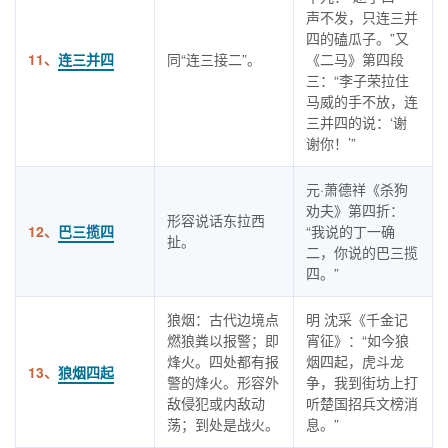
声不发，只连三并
四的磕瓜子。”又
11、
连三并四
同“连三接二”。
《二马》第四段
三：“李子荣拉住
马威的手不放，连
三并四的说：‘谢
谢你！’”
元·萧德祥《杀狗
劝夫》第四折：
形容说话东拉西
12、
巴三揽四
“我说的丁一确
扯。
二，你说的巴三揽
四。”
狼烟：古代边境点
明 沈采《千金记
燃狼粪以报警；即
宵征》：“如今狼
烽火。四处都有报
烟四起，虎斗龙
13、
狼烟四起
警的烽火。形容外
争，我到街坊上打
敌侵犯或内敌动
听楚国招兵文榜消
荡；到处是战火。
息。”