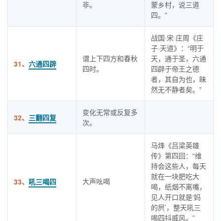
非。
蒙乡村，说三道
四。”
战国·宋·庄周《庄
子·天道》：“明于
谓上下四方和春秋
天，通于圣，六通
31、
六通四辟
四时。
四辟于帝王之德
者，其自为也，昧
然无不静者矣。”
变化无常或反复多
32、
三翻四复
次。
马烽《吕梁英雄
传》第四回：“维
持会这些人，每天
就在一块肥吃大
大声吆喝
33、
吼三喝四
喝，纸烟不离嘴，
见人开口就是‘妈
的屄’，整天吼三
喝四抖威风。”