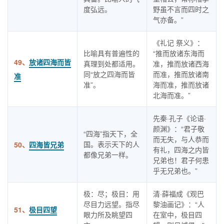
度弘远。
野虽不言而四时之
气亦备。”
《礼记 祭义》：
比喻具有普遍性的
“推而放诸东海而
49、
放诸四海而皆
真理到处都适用。
准，推而放诸西海
同“放之四海而皆
而准，推而放诸南
准
准”。
海而准，推而放诸
北海而准。”
先秦·孔子《论语·
颜渊》：“君子敬
“四海”指天下，全
而无失，与人恭而
国。表示天下的人
50、
四海皆兄弟
有礼，四海之内皆
都像兄弟一样。
兄弟也！君子何患
乎无兄弟也。”
极：尽；极目：用
清·薛福成《观巴
尽目力远望。指尽
黎油画记》：“人
51、
极目四望
眼力所及眺望四
在室中，极目四