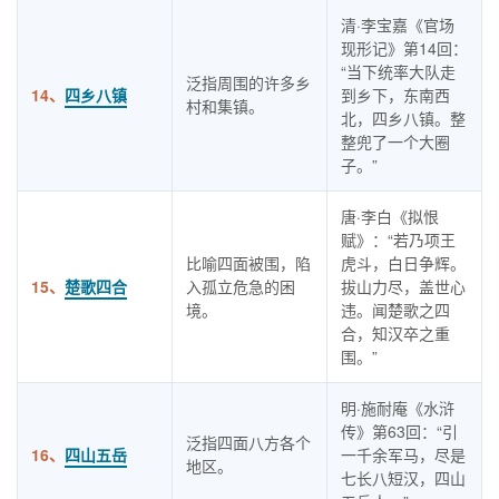
清·李宝嘉《官场
现形记》第14回：
“当下统率大队走
泛指周围的许多乡
14、
四乡八镇
到乡下，东南西
村和集镇。
北，四乡八镇。整
整兜了一个大圈
子。”
唐·李白《拟恨
赋》：“若乃项王
比喻四面被围，陷
虎斗，白日争辉。
15、
楚歌四合
入孤立危急的困
拔山力尽，盖世心
境。
违。闻楚歌之四
合，知汉卒之重
围。”
明·施耐庵《水浒
传》第63回：“引
泛指四面八方各个
16、
四山五岳
一千余军马，尽是
地区。
七长八短汉，四山