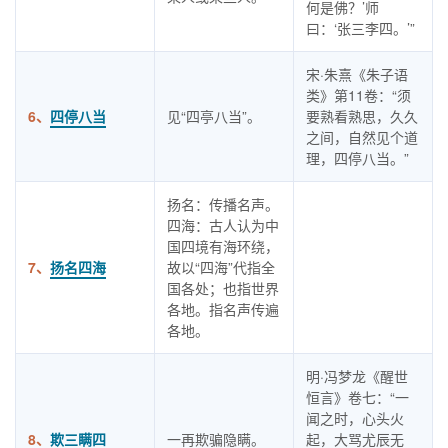
何是佛？’师
曰：‘张三李四。’”
宋·朱熹《朱子语
类》第11卷：“须
6、
四停八当
见“四亭八当”。
要熟看熟思，久久
之间，自然见个道
理，四停八当。”
扬名：传播名声。
四海：古人认为中
国四境有海环绕，
7、
扬名四海
故以“四海”代指全
国各处；也指世界
各地。指名声传遍
各地。
明·冯梦龙《醒世
恒言》卷七：“一
闻之时，心头火
8、
欺三瞒四
一再欺骗隐瞒。
起，大骂尤辰无