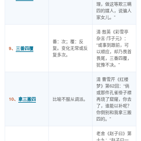
理，做这等欺三瞒
四的媒人，说骗人
家女儿。”
清·敖英《彩雪亭
杂言·邝子元》：
番：次；覆：反
“或事到跟前，可
复。变化无常或反
9、
三番四覆
以顺应，却乃畏首
复多次。
畏尾，三番四覆，
犹豫不决。”
清 曹雪芹《红楼
梦》第62回：“倘
或那件孔雀褂子襟
10、
拿三搬四
比喻不服从调派。
再烧了窟窿，你去
了，谁能以补呢？
你倒别和我拿三搬
四的。”
老舍《赵子曰》第
十九：“赵子曰一