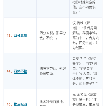
把你林妹妹定给
他，岂不四角俱
全？”
汉·扬雄《解
嘲》：“往者周网
四分五裂。形容分
解结，群鹿争逸，
43、
四分五剖
散，不统一。
离为十二，合为六
七，四分五剖，并
为战国。”
先秦 孔子《论语
微子》：“子路问
四肢不劳动。形容
曰：'子见夫子
44、
四体不勤
脱离劳动。
乎？'丈人曰：'四
体不勤，五谷不
分，孰为夫子？'”
元 无名氏《鸳鸯
被》第一折：“非
找各种借口推托、
45、
推三阻四
是我推三、推三阻