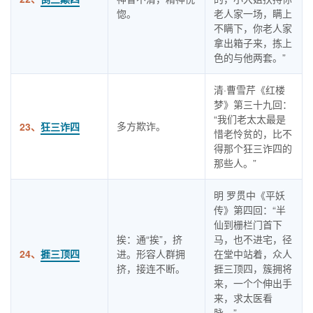
惚。
老人家一场，瞒上
不瞒下，你老人家
拿出箱子来，拣上
色的与他两套。”
清·曹雪芹《红楼
梦》第三十九回：
“我们老太太最是
多方欺诈。
23、
狂三诈四
惜老怜贫的，比不
得那个狂三诈四的
那些人。”
明 罗贯中《平妖
传》第四回：“半
仙到栅栏门首下
挨：通“挨”，挤
马，也不进宅，径
24、
捱三顶四
进。形容人群拥
在堂中站着，众人
挤，接连不断。
捱三顶四，簇拥将
来，一个个伸出手
来，求太医看
脉。”