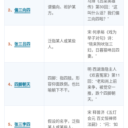
马烽《吕梁英雄
谓偏向、袒护某
传》第30回：“这
2、
偏三向四
方。
叫什么话？我们偏
三向四啦？”
宋·何承裕《戏为
举子对句》诗：
泛指某人或某些
3、
张三吕四
“晓来狗吠张三
人。
妇，日暮猿啼吕四
妻。”
明·西湖渔隐主人
《欢喜冤家》第11
四脚：指四肢。形
回：“老和尚上前
容仰面跌倒。也比
4、
四脚朝天
来争，被觉空一
喻躺下不干。
推，跌个四脚朝
天。”
宋 释普济《五灯
会元 百丈恒禅师
假设的名字，泛指
5、
张三李四
法嗣》：“问：‘如
某人或某些人。