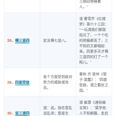
三顺四地睡着
人。”
清 曹雪芹《红楼
梦》第六十三回：
“一坛酒我们都鼓
捣光了，一个个吃
28、
横三竖四
犹言横七竖八。
的把臊都丢了，三
不知的又都唱起
来。四更多天才横
三竖四的打了一个
盹儿。”
春秋·齐·管仲《管
各个方面受到敌对
子·国蓄》：“四面
势力的威胁或攻
29、
四面受敌
受敌，谓之衢处之
击。
国。”
清 崔灏《通俗编
道：说。指任意乱
言笑》：“莫学他
30、
说三道四
说乱讲；惹是生
人不知朝暮，走启