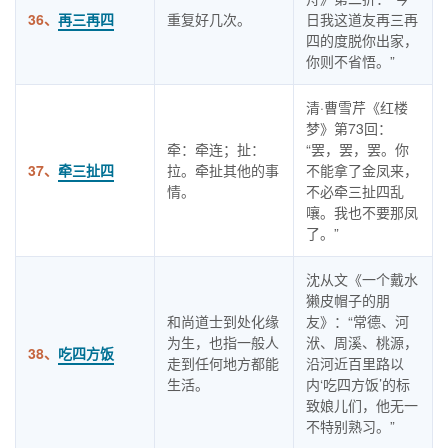
36、
再三再四
重复好几次。
日我这道友再三再
四的度脱你出家，
你则不省悟。”
清·曹雪芹《红楼
梦》第73回：
牵：牵连；扯：
“罢，罢，罢。你
37、
牵三扯四
拉。牵扯其他的事
不能拿了金凤来，
情。
不必牵三扯四乱
嚷。我也不要那凤
了。”
沈从文《一个戴水
獭皮帽子的朋
和尚道士到处化缘
友》：“常德、河
为生，也指一般人
洑、周溪、桃源，
38、
吃四方饭
走到任何地方都能
沿河近百里路以
生活。
内‘吃四方饭’的标
致娘儿们，他无一
不特别熟习。”