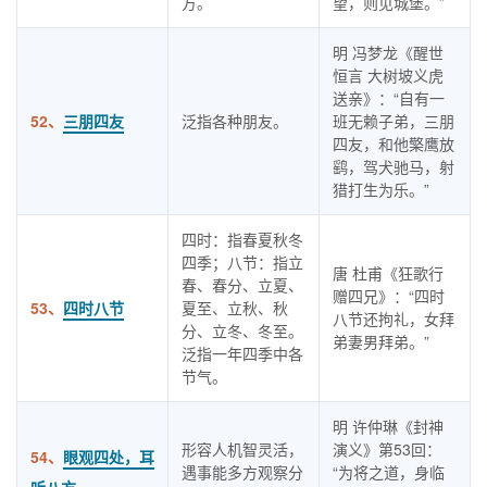
方。
望，则见城堡。”
明 冯梦龙《醒世
恒言 大树坡义虎
送亲》：“自有一
52、
三朋四友
泛指各种朋友。
班无赖子弟，三朋
四友，和他檠鹰放
鹞，驾犬驰马，射
猎打生为乐。”
四时：指春夏秋冬
四季；八节：指立
唐 杜甫《狂歌行
春、春分、立夏、
赠四兄》：“四时
53、
四时八节
夏至、立秋、秋
八节还拘礼，女拜
分、立冬、冬至。
弟妻男拜弟。”
泛指一年四季中各
节气。
明 许仲琳《封神
形容人机智灵活，
演义》第53回：
54、
眼观四处，耳
遇事能多方观察分
“为将之道，身临