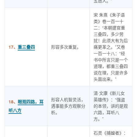
五岳人。”
宋 朱熹《朱子语
类》卷一百一十
二：“本朝建官重
三叠四，多少劳
扰！此须大有为后
17、
重三叠四
形容多次重复。
痛更革之。”又卷
一百一十八：“经
书中所言只是一个
道理，都重三叠四
说在理，只是许多
头面出来。”
清·文康《新儿女
形容人机智灵活，
英雄传》：“强盗
18、
眼观四路，耳
遇事能多方观察分
的本领，讲的是观
听八方
析。
六路，耳听八
方。”
石灵《捕蝗者》：