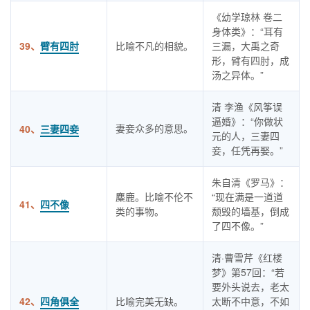
《幼学琼林 卷二
身体类》：“耳有
39、
臂有四肘
比喻不凡的相貌。
三漏，大禹之奇
形，臂有四肘，成
汤之异体。”
清 李渔《风筝误
逼婚》：“你做状
妻妾众多的意思。
40、
三妻四妾
元的人，三妻四
妾，任凭再娶。”
朱自清《罗马》：
麋鹿。比喻不伦不
“现在满是一道道
41、
四不像
类的事物。
颓毁的墙基，倒成
了四不像。”
清·曹雪芹《红楼
梦》第57回：“若
要外头说去，老太
42、
四角俱全
比喻完美无缺。
太断不中意，不如