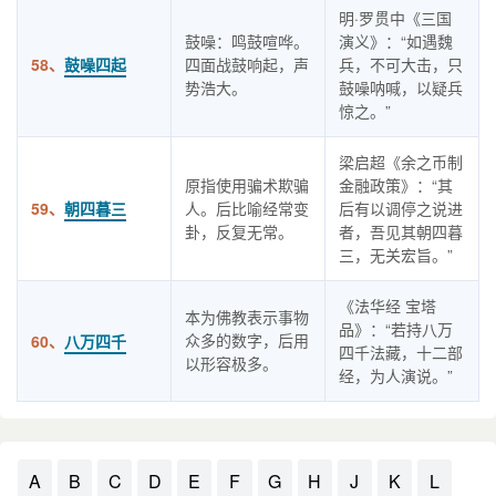
明·罗贯中《三国
鼓噪：鸣鼓喧哗。
演义》：“如遇魏
58、
鼓噪四起
四面战鼓响起，声
兵，不可大击，只
势浩大。
鼓噪呐喊，以疑兵
惊之。”
梁启超《余之币制
原指使用骗术欺骗
金融政策》：“其
59、
朝四暮三
人。后比喻经常变
后有以调停之说进
卦，反复无常。
者，吾见其朝四暮
三，无关宏旨。”
《法华经 宝塔
本为佛教表示事物
品》：“若持八万
众多的数字，后用
60、
八万四千
四千法藏，十二部
以形容极多。
经，为人演说。”
A
B
C
D
E
F
G
H
J
K
L