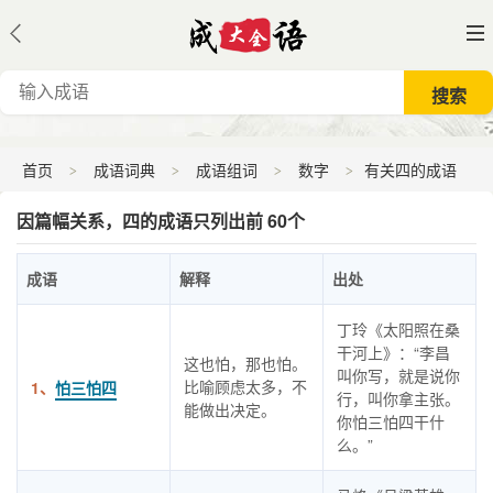
首页
成语词典
成语组词
数字
有关四的成语
因篇幅关系，四的成语只列出前 60个
成语
解释
出处
丁玲《太阳照在桑
干河上》：“李昌
这也怕，那也怕。
叫你写，就是说你
比喻顾虑太多，不
1、
怕三怕四
行，叫你拿主张。
能做出决定。
你怕三怕四干什
么。”