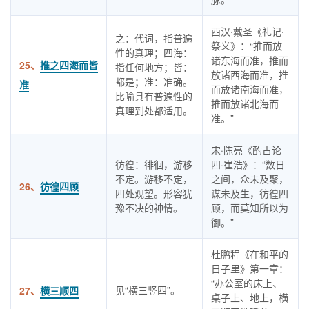
西汉·戴圣《礼记·
之：代词，指普遍
祭义》：“推而放
性的真理；四海：
诸东海而准，推而
25、
推之四海而皆
指任何地方；皆：
放诸西海而准，推
都是；准：准确。
准
而放诸南海而准，
比喻具有普遍性的
推而放诸北海而
真理到处都适用。
准。”
宋·陈亮《酌古论
彷徨：徘徊，游移
四·崔浩》：“数日
不定。游移不定，
之间，众未及聚，
26、
彷徨四顾
四处观望。形容犹
谋未及生，彷徨四
豫不决的神情。
顾，而莫知所以为
御。”
杜鹏程《在和平的
日子里》第一章：
“办公室的床上、
见“横三竖四”。
27、
横三顺四
桌子上、地上，横