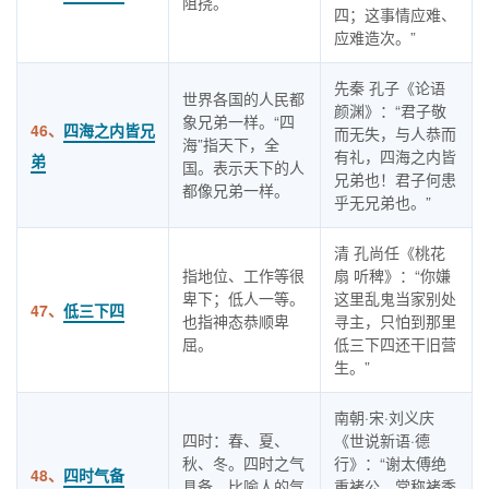
阻挠。
四；这事情应难、
应难造次。”
先秦 孔子《论语
世界各国的人民都
颜渊》：“君子敬
象兄弟一样。“四
46、
四海之内皆兄
而无失，与人恭而
海”指天下，全
有礼，四海之内皆
弟
国。表示天下的人
兄弟也！君子何患
都像兄弟一样。
乎无兄弟也。”
清 孔尚任《桃花
指地位、工作等很
扇 听稗》：“你嫌
卑下；低人一等。
这里乱鬼当家别处
47、
低三下四
也指神态恭顺卑
寻主，只怕到那里
屈。
低三下四还干旧营
生。”
南朝·宋·刘义庆
四时：春、夏、
《世说新语·德
秋、冬。四时之气
行》：“谢太傅绝
48、
四时气备
具备。比喻人的气
重褚公，常称褚季