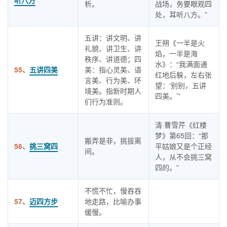
听八方
析。
战场，务要眼观四
处，耳听八方。”
五讲：讲文明、讲
王朔《一半是火
礼貌、讲卫生、讲
焰，一半是海
秩序、讲道德；四
水》：“我满面通
55、
五讲四美
美：指心灵美、语
红地后躲，左右张
言美、行为美、环
望：‘别别，五讲
境美。指新时期人
四美。’”
们行为准则。
清·曹雪芹《红楼
梦》第65回：“那
搬弄是非，挑拔离
56、
挑三窝四
平姑娘又是个正经
间。
人，从不会挑三窝
四的。”
不慌不忙，慢吞吞
57、
迈四方步
地走路，比喻办事
缓慢。