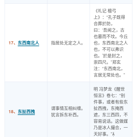
《礼记 檀弓
上》：“孔子既得
合葬於防，
曰：‘吾闻之，古
也墓而不坟。今丘
17、
东西南北人
指居处无定之人。
也，东西南北之人
也，不可以弗识
也。’於是封之，
崇四尺。”郑玄
注：“东西南北，
言居无常处也。”
明 冯梦龙《醒世
恒言》卷七：“别
件事，或者有些东
谓事情互相纠缠。
扯西拽，东掩西
18、
东扯西拽
犹言拆东补西。
遮，东三西四，不
容易说话。这做媒
乃是冰人撮合，一
天好事。”