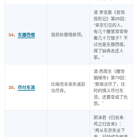
清 李宝嘉《官场
现形记》第26回：
“来京引见的人，
有几个腰里常常带
指到处挪借款项。
34、
东挪西借
着几十万银子？不
过也是东挪西借，
得了缺再去还人
家。”
清·西周生《醒世
姻缘传》第79回：
比喻完全丧失或前
“那缘法尽了，往
35、
尽付东流
功尽弃。
时的情义尽付东
流，还要变成了仇
怨。”
郭沫若《归去来·
鸡之归去来》：
“再从东京失业下
来，只好成为放浪