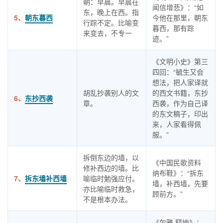
朝：早晨。早晨在
闻信增悲》：“如
东，晚上在西。指
5、
朝东暮西
今他在那里，朝东
行踪不定。比喻变
暮西，那有踪
来变去，不专一
迹。”
《文明小史》第三
四回：“毓生又会
想法，把人家译就
胡乱抄袭别人的文
的西文书籍，东抄
6、
东抄西袭
章。
西袭，作为自己译
的东文稿子，印出
来，人家看得佩
服。”
拆倒东边的墙，以
《中国民歌资料
修补西边的墙。比
纳布鞋》：“拆东
7、
拆东墙补西墙
喻临时勉强应付。
墙，补西墙，先要
亦比喻临时救急，
顾前方。”
不是根本办法。
《尔雅 释地》：