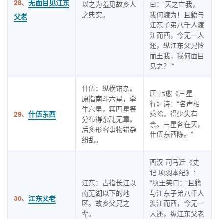
28、
无面目见江东
以之为羞见故乡人
曰：‘天之亡我，
之典实。
我何渡为！且籍与
父老
江东子弟八千人渡
江而西，今无一人
还，纵江东父兄怜
而王我，我何面目
见之？’”
什伍：纵横错杂。
唐·韩愈《三星
原指南斗六星，牵
行》诗：“名声相
牛六星，箕四星等
乘除，得少失有
29、
什伍东西
分布得杂乱无章。
余。三星各在天，
后多形容事物错杂
什伍东西陈。”
纷乱。
西汉 司马迁《史
记 项羽本纪》：
江东：古指长江以
“项王笑曰：‘且籍
南芜湖以下的地
与江东子弟八千人
30、
江东父老
区。故乡父兄之
渡江而西，今无一
辈。
人还，纵江东父老