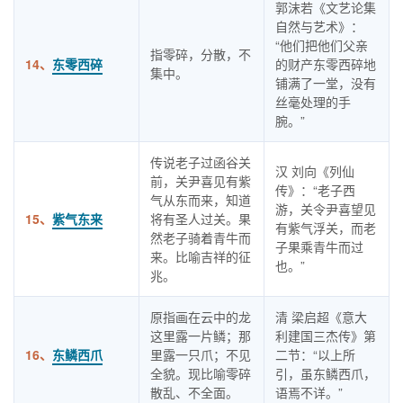
郭沫若《文艺论集
自然与艺术》：
“他们把他们父亲
指零碎，分散，不
14、
东零西碎
的财产东零西碎地
集中。
铺满了一堂，没有
丝毫处理的手
腕。”
传说老子过函谷关
汉 刘向《列仙
前，关尹喜见有紫
传》：“老子西
气从东而来，知道
游，关令尹喜望见
15、
紫气东来
将有圣人过关。果
有紫气浮关，而老
然老子骑着青牛而
子果乘青牛而过
来。比喻吉祥的征
也。”
兆。
原指画在云中的龙
清 梁启超《意大
这里露一片鳞；那
利建国三杰传》第
16、
东鳞西爪
里露一只爪；不见
二节：“以上所
全貌。现比喻零碎
引，虽东鳞西爪，
散乱、不全面。
语焉不详。”