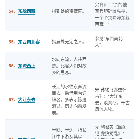
兴齐》：“杀的他
54、
东躲西藏
指到处躲避藏匿。
军兵胆碎魂先丧，
一个个哭啼啼东躲
西藏。”
参见“东西南北
指居处无定之人。
55、
东西南北客
人”。
水向东流，人往西
56、
东流西上
走。比喻人们对故
乡的思恋。
长江的水往东奔流
宋·苏轼《赤壁怀
而去。后借用为词
古》：“大江东
57、
大江东去
牌名。多表示陈迹
去，浪淘尽，千古
消逝，历史向前发
风流人物。”
展。
元·施君美《幽闺
半壁：半边。指长
记·虎狼扰乱》：
江中下游及其以