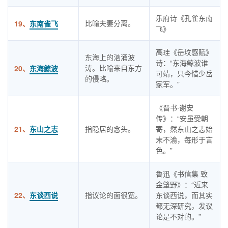
乐府诗《孔雀东南
比喻夫妻分离。
19、
东南雀飞
飞》
高珪《岳坟感赋》
东海上的汹涌波
诗：“东海鲸波谁
涛。比喻来自东方
20、
东海鲸波
可靖，只今惜少岳
的侵略。
家军。”
《晋书·谢安
传》：“安虽受朝
21、
东山之志
指隐居的念头。
寄，然东山之志始
末不渝，每形于言
色。”
鲁迅《书信集 致
金肇野》：“近来
22、
东谈西说
指议论的面很宽。
东谈西说，而其实
都无深研究，发议
论是不对的。”