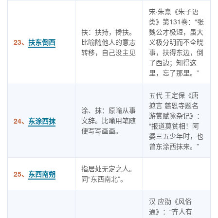
宋·朱熹《朱子语
类》第131卷：“张
扶：扶持，搀扶。
魏公才极短，虽大
23、
扶东倒西
比喻随他人的意志
义极分明而不全晓
转移，自己没主见
事，扶得东边，倒
了西边；知得这
里，忘了那里。”
五代 王定保《唐
摭言 慈恩寺题名
涂、抹：原喻从事
游赏赋咏杂记》：
文辞。比喻用笔随
24、
东涂西抹
“报道莫贫相！阿
便写写画画。
婆三五少年时，也
曾东涂西抹来。”
指居处无定之人。
25、
东西南朔
同“东西南北”。
汉 应劭《风俗
通》：“齐人有