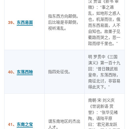
汉 贾谊《新书 审
微》：“事之適
乱，如地形之惑人
指东西方向颠倒。
也，机渐而往，俄
后比喻是非颠倒，
39、
东西易面
而东西易面，人不
视听淆乱。
自知也。故墨子见
衢路而哭之，悲一
跬而缪千里也。”
明 罗贯中《三国
演义》第一百十九
回：“昔日魏武祖
指四处征伐。
40、
东荡西除
皇帝，东荡西除，
南征北讨，非容易
得此天下。”
南朝·宋·刘义庆
《世说新语·赏
誉》：“张华见褚
陶，语陆平原
谓东南地区的杰出
41、
东南之宝
曰：‘君兄弟龙跃
人才。