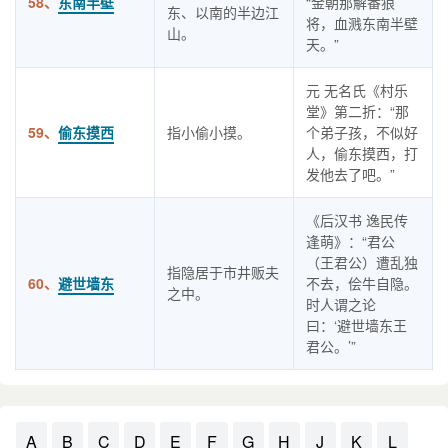
58、
东南半壁
“金朝那解番狼
东、以南的半边江
将，血溅东南半壁
山。
天。”
元 无名氏《村乐
堂》第二折：“那
59、
偷东摸西
指小偷小摸。
个弟子孩，不似好
人，偷东摸西，打
发他去了吧。”
《后汉书 逸民传
逢萌》：“君公
（王君公）遭乱独
指隐居于市井贩夫
60、
避世墙东
不去，侩牛自隐。
之中。
时人谓之论
曰：‘避世墙东王
君公。’”
A
B
C
D
E
F
G
H
J
K
L