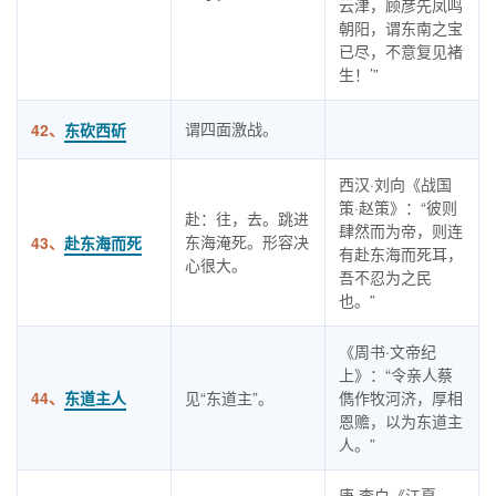
云津，顾彦先凤鸣
朝阳，谓东南之宝
已尽，不意复见褚
生！’”
谓四面激战。
42、
东砍西斫
西汉·刘向《战国
策·赵策》：“彼则
赴：往，去。跳进
肆然而为帝，则连
东海淹死。形容决
43、
赴东海而死
有赴东海而死耳，
心很大。
吾不忍为之民
也。”
《周书·文帝纪
上》：“令亲人蔡
44、
东道主人
见“东道主”。
儁作牧河济，厚相
恩赡，以为东道主
人。”
唐·李白《江夏