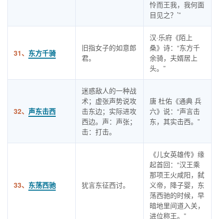
怜而王我，我何面
目见之？’”
汉·乐府《陌上
旧指女子的如意郎
桑》诗：“东方千
31、
东方千骑
君。
余骑，夫婿居上
头。”
迷惑敌人的一种战
术；虚张声势说攻
唐 杜佑《通典 兵
32、
声东击西
击东边；实际进攻
六》说：“声言击
西边。声：声张；
东，其实击西。”
击：打击。
《儿女英雄传》缘
起首回：“汉王乘
那项王火咸阳，弑
33、
东荡西驰
犹言东征西讨。
义帝，降子婴，东
荡西驰的时候，早
暗地里间道入关，
进位称王。”