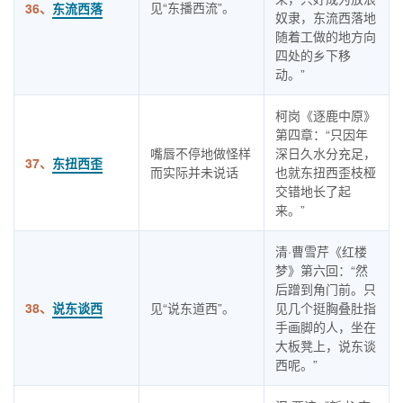
见“东播西流”。
36、
东流西落
奴隶，东流西落地
随着工做的地方向
四处的乡下移
动。”
柯岗《逐鹿中原》
第四章：“只因年
嘴唇不停地做怪样
深日久水分充足，
37、
东扭西歪
而实际并未说话
也就东扭西歪枝桠
交错地长了起
来。”
清·曹雪芹《红楼
梦》第六回：“然
后蹭到角门前。只
38、
说东谈西
见“说东道西”。
见几个挺胸叠肚指
手画脚的人，坐在
大板凳上，说东谈
西呢。”