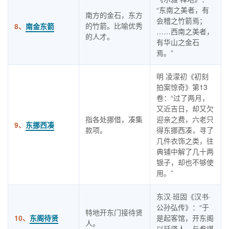
“东南之美者，有
南方的金石，东方
会稽之竹箭焉；
的竹箭。比喻优秀
8、
南金东箭
……西南之美者，
的人才。
有华山之金石
焉。”
明 凌濛初《初刻
拍案惊奇》第13
卷：“过了两月，
又近吉日，却又欠
指各处挪借，凑集
迎亲之费，六老只
9、
东挪西凑
款项。
得东挪西凑，寻了
几件衣饰之类，往
典铺中解了几十两
银子，却也不够使
用。”
东汉·班固《汉书·
公孙弘传》：“于
特地开东门接待贤
10、
东阁待贤
是起客馆，开东阁
人。
以延贤人，与参谋