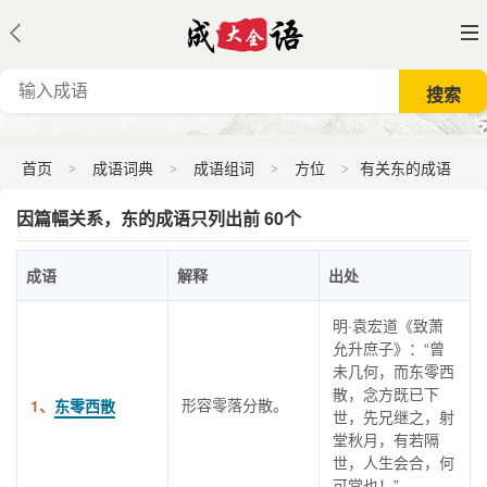
首页
成语词典
成语组词
方位
有关东的成语
因篇幅关系，东的成语只列出前 60个
成语
解释
出处
明·袁宏道《致萧
允升庶子》：“曾
未几何，而东零西
散，念方既已下
形容零落分散。
1、
东零西散
世，先兄继之，射
堂秋月，有若隔
世，人生会合，何
可常也！”