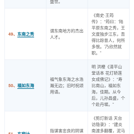
盛世。
《南史·王筠
传》：“筠曰：‘陆
平原东南之秀，王
谓东南地方的杰出
49、
东南之秀
文度独步江东，吾
人才。
得比踪昔人，何所
多恨。’乃欣然就
职。”
明 洪楩《清平山
堂话本 花灯轿莲
福气象东海之水浩
女成佛记》：“寿
50、
福如东海
瀚无边；旧时祝颂
比南山，福如东
用语。
海，佳期。从今
后，儿孙昌盛，个
个赴丹墀。”
《剪灯新话 天台
访隐录》：“建炎
指谋害忠良的阴谋
南渡多翻覆，泥马
51、
东窗计