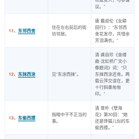
议。”
唐 戴叔伦《女耕
住在左右前后的街
田行》：“东邻西
11、
东邻西舍
坊邻居。
舍花发尽，共惜余
芳泪满衣。”
清·龚自珍《金缕
曲·沈虹桥广文小
像题词》词：“只
12、
东抹西涂
见“东涂西抹”。
东抹西涂还肯。两
载云萍交谊在，更
十行斜墨匆匆
印。”
清 曾朴《孽海
指暗中干不正当的
花》第30回：“她
13、
东偷西摸
事。
还是馋猫儿似的东
偷西摸。”