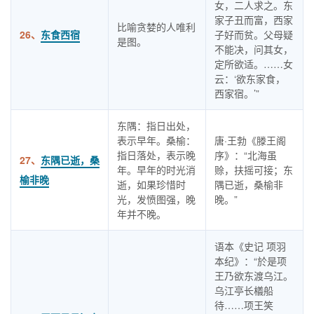
女，二人求之。东
家子丑而富，西家
比喻贪婪的人唯利
26、
东食西宿
子好而贫。父母疑
是图。
不能决，问其女，
定所欲适。……女
云：‘欲东家食，
西家宿。’”
东隅：指日出处，
表示早年。桑榆：
唐·王勃《滕王阁
指日落处，表示晚
序》：“北海虽
27、
东隅已逝，桑
年。早年的时光消
赊，扶摇可接；东
榆非晚
逝，如果珍惜时
隅已逝，桑榆非
光，发愤图强，晚
晚。”
年并不晚。
语本《史记 项羽
本纪》：“於是项
王乃欲东渡乌江。
乌江亭长檥船
待……项王笑