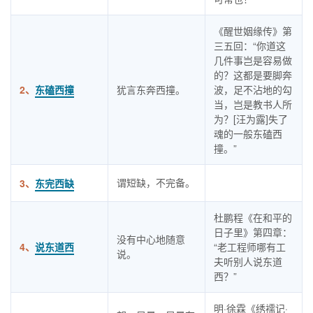
《醒世姻缘传》第
三五回：“你道这
几件事岂是容易做
的？这都是要脚奔
2、
东磕西撞
犹言东奔西撞。
波，足不沾地的勾
当，岂是教书人所
为？[汪为露]失了
魂的一般东磕西
撞。”
谓短缺，不完备。
3、
东完西缺
杜鹏程《在和平的
日子里》第四章：
没有中心地随意
4、
说东道西
“老工程师哪有工
说。
夫听别人说东道
西？”
明·徐霖《绣襦记·