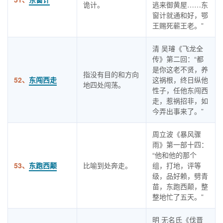
诡计。
逃来御黄屋……东
窗计就通和好，鄂
王赐死蕲王老。”
清 吴璿《飞龙全
传》第二回：“都
是你这老不贤，养
指没有目的和方向
52、
东闯西走
这祸根，终日纵他
地四处闯荡。
性子，任他东闯西
走，惹祸招非，如
今弄出事来了。”
周立波《暴风骤
雨》第一部十四：
“他和他的那个
53、
东跑西颠
比喻到处奔走。
组，打地，评等
级，品好赖，劈青
苗，东跑西颠，整
整地忙了五天。”
明 无名氏《伐晋