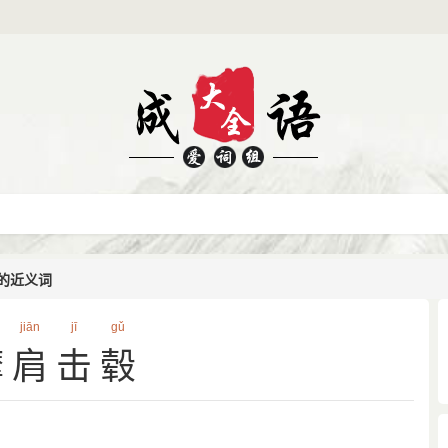
的近义词
jiān
jī
gǔ
摩肩击毂