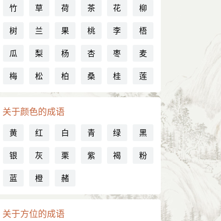
竹
草
荷
茶
花
柳
树
兰
果
桃
李
梧
瓜
梨
杨
杏
枣
麦
梅
松
柏
桑
桂
莲
关于颜色的成语
黄
红
白
青
绿
黑
银
灰
栗
紫
褐
粉
蓝
橙
赭
关于方位的成语