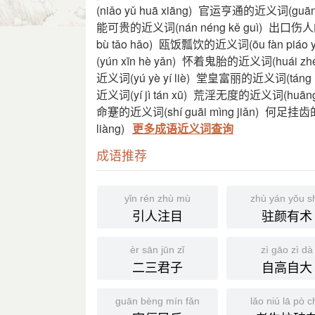
(niǎo yǔ huā xiāng)
官运亨通的近义词(guān yù
能可贵的近义词(nán néng kě guì)
出口伤人的近
bù tǎo hǎo)
瓯饭瓢饮的近义词(ōu fàn piáo y
(yún xīn hè yǎn)
怀着鬼胎的近义词(huái zhe g
近义词(yú yè yí liè)
堂皇富丽的近义词(táng huá
近义词(yí jì tán xū)
荒淫无度的近义词(huāng y
命蹇的近义词(shí guāi mìng jiǎn)
何足挂齿的近义
liàng)
更多成语近义词查询
成语推荐
yǐn rén zhù mù
zhù yán yǒu s
引人注目
驻颜有术
èr sān jūn zǐ
zì gāo zì dà
二三君子
自高自大
guān bèng mín fǎn
lǎo niú lā pò c