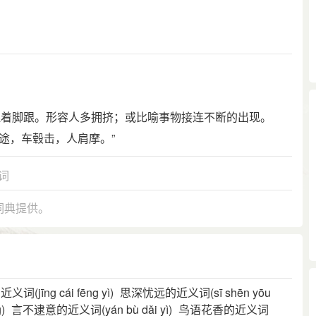
连着脚跟。形容人多拥挤；或比喻事物接连不断的出现。
之途，车毂击，人肩摩。”
词
词典提供。
(jīng cái fēng yì)
思深忧远的近义词(sī shēn yōu
)
言不逮意的近义词(yán bù dǎi yì)
鸟语花香的近义词