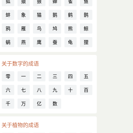
狐
猿
狼
蝉
雀
鱼
蚌
象
猫
鹅
鹤
鹊
鸦
雁
鸟
鸠
熊
鲸
蜗
燕
鹰
蚕
龟
狸
关于数字的成语
零
一
二
三
四
五
六
七
八
九
十
百
千
万
亿
数
关于植物的成语