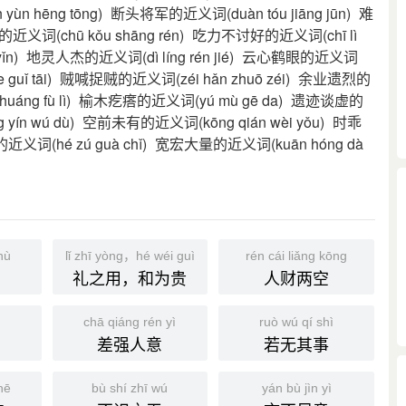
n hēng tōng)
断头将军的近义词(duàn tóu jiāng jūn)
难
义词(chū kǒu shāng rén)
吃力不讨好的近义词(chī lì
ǐn)
地灵人杰的近义词(dì líng rén jié)
云心鹤眼的近义词
uǐ tāi)
贼喊捉贼的近义词(zéi hǎn zhuō zéi)
余业遗烈的
ng fù lì)
榆木疙瘩的近义词(yú mù gē da)
遗迹谈虚的
ín wú dù)
空前未有的近义词(kōng qián wèi yǒu)
时乖
词(hé zú guà chǐ)
宽宏大量的近义词(kuān hóng dà
hù
lǐ zhī yòng，hé wéi guì
rén cái liǎng kōng
礼之用，和为贵
人财两空
chā qiáng rén yì
ruò wú qí shì
差强人意
若无其事
hē
bù shí zhī wú
yán bù jìn yì