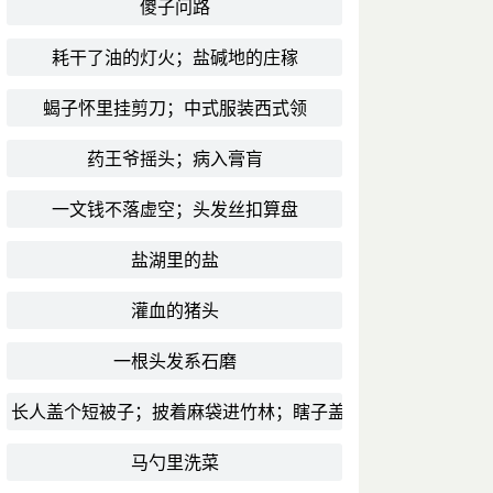
傻子问路
耗干了油的灯火；盐碱地的庄稼
蝎子怀里挂剪刀；中式服装西式领
药王爷摇头；病入膏肓
一文钱不落虚空；头发丝扣算盘
盐湖里的盐
灌血的猪头
一根头发系石磨
长人盖个短被子；披着麻袋进竹林；瞎子盖被子
马勺里洗菜