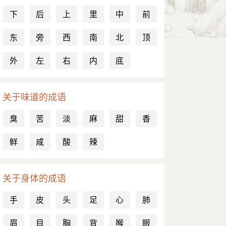
下
后
上
里
中
前
东
旁
西
南
北
顶
外
左
右
内
底
关于味道的成语
臭
苦
淡
麻
甜
香
鲜
咸
酸
辣
关于身体的成语
手
皮
头
足
心
肺
眉
目
胸
背
喉
眼