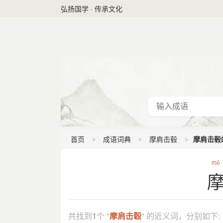
弘扬国学 · 传承文化
首页
成语词典
摩肩击毂
摩肩击毂
mó
共找到
1
个 "
摩肩击毂
" 的近义词，分别如下: