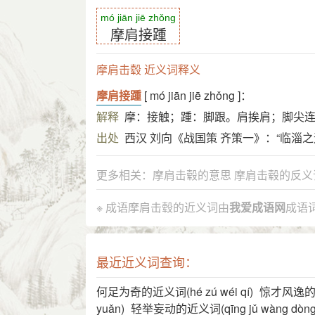
mó jiān jiē zhǒng
摩肩接踵
摩肩击毂 近义词释义
摩肩接踵
[ mó jiān jiē zhǒng ]：
解释
摩：接触；踵：脚跟。肩挨肩；脚尖
出处
西汉 刘向《战国策 齐策一》：“临淄
更多相关：
摩肩击毂的意思
摩肩击毂的反义
※ 成语摩肩击毂的近义词由
我爱成语网
成语
最近近义词查询：
何足为奇的近义词(hé zú wéi qí)
惊才风逸的近义词
yuǎn)
轻举妄动的近义词(qīng jǔ wàng dòng