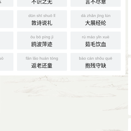
车
不识之无
言不尽意
n
dūn shī shuō lǐ
dà zhǎn jīng lún
敦诗说礼
大展经纶
ōu bō píng jì
rú máo yǐn xuè
鸥波萍迹
茹毛饮血
uò
fǎn lǎo huán tóng
bào cán shǒu quē
返老还童
抱残守缺