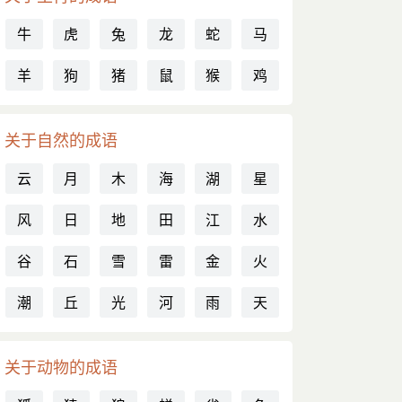
牛
虎
兔
龙
蛇
马
羊
狗
猪
鼠
猴
鸡
关于自然的成语
云
月
木
海
湖
星
风
日
地
田
江
水
谷
石
雪
雷
金
火
潮
丘
光
河
雨
天
关于动物的成语