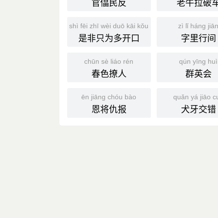
官偪民反
老牛拉破
shì fēi zhī wèi duō kāi kǒu
zì lǐ háng jiā
是非只为多开口
字里行间
chūn sè liáo rén
qún yīng huì
春色撩人
群英会
ēn jiāng chóu bào
quǎn yá jiāo c
恩将仇报
犬牙交错