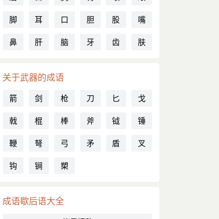
脚
耳
口
胆
股
嘴
鼻
肝
脑
牙
齿
肤
关于武器的成语
箭
剑
枪
刀
匕
戈
戟
棍
棒
斧
钺
锤
鞭
弩
弓
矛
盾
叉
钩
锏
槊
成语歇后语大全