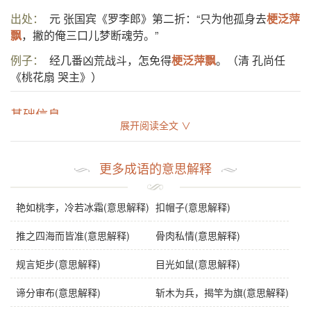
出处：
元 张国宾《罗李郎》第二折：“只为他孤身去
梗泛萍
飘
，撇的俺三口儿梦断魂劳。”
例子：
经几番凶荒战斗，怎免得
梗泛萍飘
。（清 孔尚任
《桃花扇 哭主》）
基础信息
展开阅读全文 ∨
拼音
gěng fàn píng piāo
更多成语的意思解释
注音
ㄍㄥˇ ㄈㄢˋ ㄆ一ㄥˊ ㄆ一ㄠ
繁体
梗泛萍飄
艳如桃李，冷若冰霜(意思解释)
扣帽子(意思解释)
感情
梗泛萍飘
是贬义词。
推之四海而皆准(意思解释)
骨肉私情(意思解释)
用法
联合式；作谓语、定语；比喻流离漂泊。
规言矩步(意思解释)
目光如鼠(意思解释)
近义词
萍踪浪迹、漂泊不定
谛分审布(意思解释)
斩木为兵，揭竿为旗(意思解释)
字义分解