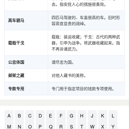
去。指安抚人心的措施很奏效。
四匹马驾驶的、车盖很高的车。旧时形
高车驷马
容高官显贵的阔绰。
载戢：装运收藏；干戈：古代的两种武
载戢干戈
器，引申为战争。将武器收藏起来。指
不再诉诸武力。
公忠体国
谓尽忠为国。
邺架之藏
对他人藏书的美称。
专款专用
专门用于指定项目的钱款专项使用。
A
B
C
D
E
F
G
H
J
K
L
M
N
O
P
Q
R
S
T
W
X
Y