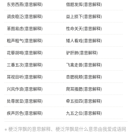
东劳西燕(意思解释)
借题发挥(意思解释)
gěng
fàn
píng
piāo
调良稳泛(意思解释)
益上损下(意思解释)
梗
泛
萍
飘
革图易虑(意思解释)
性命关天(意思解释)
粗声粗气(意思解释)
矮人看戏(意思解释)
花藜胡哨(意思解释)
驴肝肺(意思解释)
三番五次(意思解释)
飞禽走兽(意思解释)
耳视目听(意思解释)
杏腮桃颊(意思解释)
兴风作浪(意思解释)
爬耳搔腮(意思解释)
处尊居显(意思解释)
牵五挂四(意思解释)
疾声厉色(意思解释)
九五之位(意思解释)
※ 梗泛萍飘的意思解释、梗泛萍飘是什么意思由我爱成语网