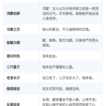
鸿蒙：古人认为天地开辟之前是一团浑
鸿蒙初辟
沌的元气。开天辟地。指刚刚开始出现
人类世界。
乌集之交
指以利聚合，不以诚相待的交情。
觚：棱角。毁方为圆。比喻去严刑而从
破觚为圆
简政。
错过时机
丧失机会。
三尺童子
指年幼不懂事的儿童。
老身长子
自己老了，儿子也长大了。指终身。
随高就低
犹言可高可低，随便怎样。
反侧：翻来覆去不能入睡，心神不安。
反侧自安
形容心神不安的人自然而然地安下心