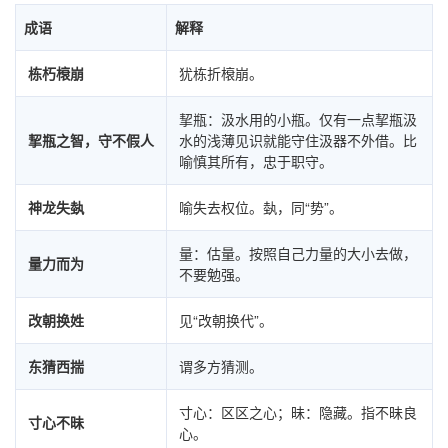
成语
解释
栋朽榱崩
犹栋折榱崩。
挈瓶：汲水用的小瓶。仅有一点挈瓶汲
挈瓶之智，守不假人
水的浅薄见识就能守住汲器不外借。比
喻慎其所有，忠于职守。
神龙失埶
喻失去权位。埶，同“势”。
量：估量。按照自己力量的大小去做，
量力而为
不要勉强。
改朝换姓
见“改朝换代”。
东猜西揣
谓多方猜测。
寸心：区区之心；昧：隐藏。指不昧良
寸心不昧
心。