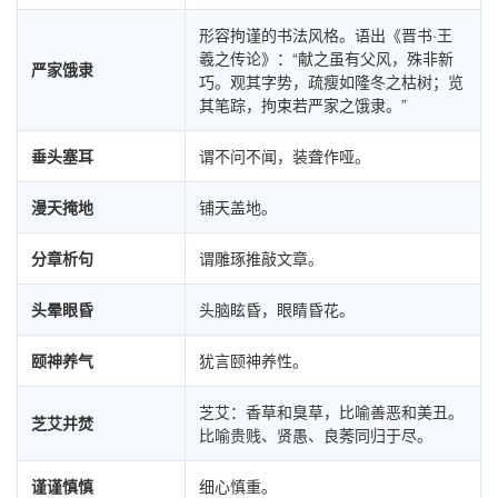
形容拘谨的书法风格。语出《晋书·王
羲之传论》：“献之虽有父风，殊非新
严家饿隶
巧。观其字势，疏瘦如隆冬之枯树；览
其笔踪，拘束若严家之饿隶。”
垂头塞耳
谓不问不闻，装聋作哑。
漫天掩地
铺天盖地。
分章析句
谓雕琢推敲文章。
头晕眼昏
头脑眩昏，眼睛昏花。
颐神养气
犹言颐神养性。
芝艾：香草和臭草，比喻善恶和美丑。
芝艾并焚
比喻贵贱、贤愚、良莠同归于尽。
谨谨慎慎
细心慎重。