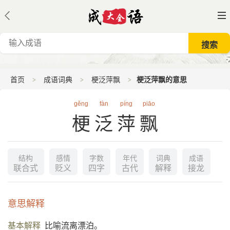
首页
成语词典
梗泛萍飘
梗泛萍飘的意思
gěng
fàn
píng
piāo
梗泛萍飘
结构
感情
字数
年代
词典
成语
联合式
贬义
四字
古代
解释
接龙
意思解释
基本解释
比喻流离漂泊。