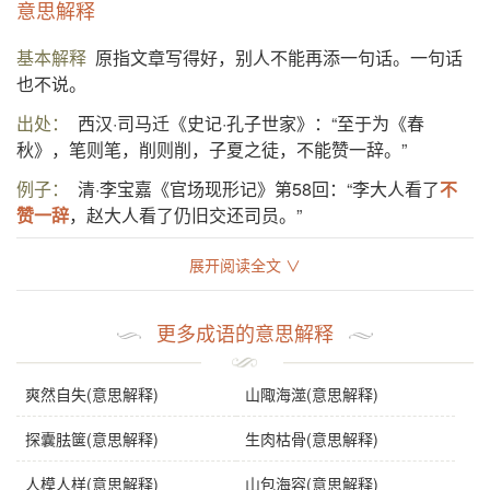
意思解释
基本解释
原指文章写得好，别人不能再添一句话。一句话
也不说。
出处：
西汉·司马迁《史记·孔子世家》：“至于为《春
秋》，笔则笔，削则削，子夏之徒，不能赞一辞。”
例子：
清·李宝嘉《官场现形记》第58回：“李大人看了
不
赞一辞
，赵大人看了仍旧交还司员。”
展开阅读全文 ∨
基础信息
拼音
bù zàn yī cí
更多成语的意思解释
注音
ㄅㄨˋ ㄗㄢˋ 一 ㄘˊ
爽然自失(意思解释)
山陬海澨(意思解释)
繁体
不贊一辭
感情
不赞一辞
是中性词。
探囊胠箧(意思解释)
生肉枯骨(意思解释)
用法
作谓语；指一言不发。
人模人样(意思解释)
山包海容(意思解释)