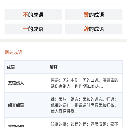
的成语
的成语
不
赞
的成语
的成语
一
辞
相关成语
成语
解释
恶语：无礼中伤一类的口语。用恶毒的
恶语伤人
话伤害别人。也作“恶口伤人”。
绵：柔软。绵言：柔和的语言。细语：
绵言细语
低细的语句。指说话时声音柔和细微，
使人容易接受。
该赏的赏；该罚的罚；界限清楚；毫不
赏罚分明