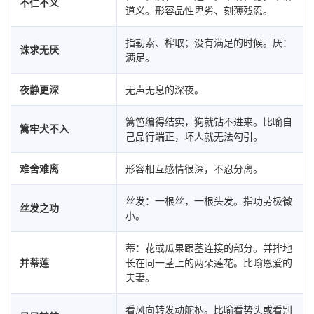
不仁不义
道义。形容品性卑劣、刻薄残忍。
指勒索、榨取；没有满足的时候。厌：
诛求无厌
满足。
夜静更深
无声无息的深夜。
篱笆编得结实，狗就钻不进来。比喻自
篱牢犬不入
己品行端正，坏人就无法勾引。
难舍难离
形容相互感情很深，不忍分离。
丝发：一根丝，一根头发。指功劳极微
丝发之功
小。
蒂：花或瓜果跟茎连接的部分。并排地
并蒂莲
长在同一茎上的两朵莲花。比喻恩爱的
夫妻。
看风向转发动舵柄。比喻看势头或看别