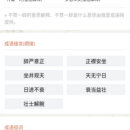
※ 不赞一辞的意思解释、不赞一辞是什么意思由我爱成语网
提供。
成语接龙(顺接)
辞严意正
正襟安坐
坐井观天
天无宁日
日进不衰
衰当益壮
壮士解腕
成语组词