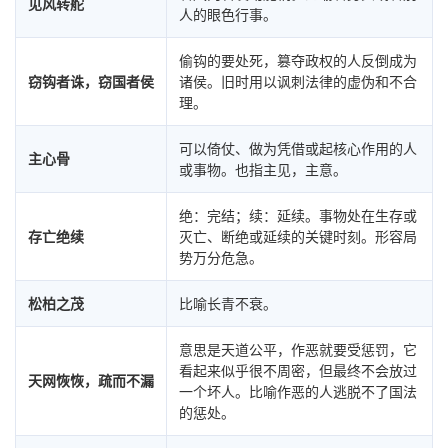
见风转舵
人的眼色行事。
偷钩的要处死，篡夺政权的人反倒成为
窃钩者诛，窃国者侯
诸侯。旧时用以讽刺法律的虚伪和不合
理。
可以倚仗、做为凭借或起核心作用的人
主心骨
或事物。也指主见，主意。
绝：完结；续：延续。事物处在生存或
存亡绝续
灭亡、断绝或延续的关键时刻。形容局
势万分危急。
松柏之茂
比喻长青不衰。
意思是天道公平，作恶就要受惩罚，它
看起来似乎很不周密，但最终不会放过
天网恢恢，疏而不漏
一个坏人。比喻作恶的人逃脱不了国法
的惩处。