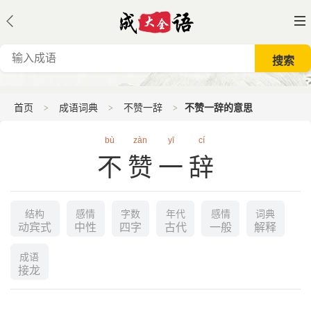
首页
成语词典
不赞一辞
不赞一辞的意思
bù
zàn
yī
cí
不赞一辞
结构
感情
字数
年代
感情
词典
动宾式
中性
四字
古代
一般
解释
成语
接龙