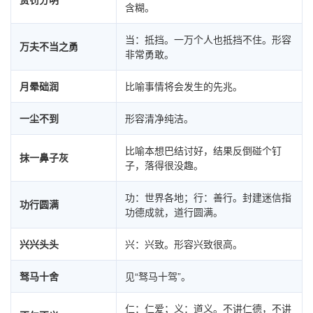
含糊。
当：抵挡。一万个人也抵挡不住。形容
万夫不当之勇
非常勇敢。
月晕础润
比喻事情将会发生的先兆。
一尘不到
形容清净纯洁。
比喻本想巴结讨好，结果反倒碰个钉
抹一鼻子灰
子，落得很没趣。
功：世界各地；行：善行。封建迷信指
功行圆满
功德成就，道行圆满。
兴兴头头
兴：兴致。形容兴致很高。
驽马十舍
见“驽马十驾”。
仁：仁爱；义：道义。不讲仁德，不讲