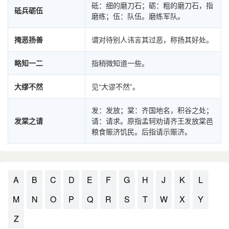
砥：细的磨刀石；砺：粗的磨刀石，指
砥兵砺伍
磨练；伍：队伍。磨练军队。
掩恶扬善
谓对待别人讳言其过恶，称扬其好处。
略知一二
指稍微知道一些。
大缪不然
见“大谬不然”。
发：发放；棠：齐国地名，积谷之处；
发棠之请
请：请求。原指孟轲劝请齐王发放棠邑
粮食赈济饥民。后指请示赈济。
A
B
C
D
E
F
G
H
J
K
L
M
N
O
P
Q
R
S
T
W
X
Y
Z