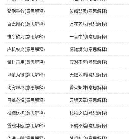
近义词
不赞一词
繁刑重敛(意思解释)
泣麟悲凤(意思解释)
英语
make no comment
百虑攒心(意思解释)
万花齐放(意思解释)
字义分解
惟所欲为(意思解释)
一言中的(意思解释)
应机权变(意思解释)
情随境变(意思解释)
bù fǒu
zàn
yī
cí
不
赞
一
辞
量材录用(意思解释)
应对不穷(意思解释)
以慎为键(意思解释)
天摧地塌(意思解释)
词穷理尽(意思解释)
香火姊妹(意思解释)
目挑心悦(意思解释)
云锦天章(意思解释)
推襟送抱(意思解释)
舐犊之私(意思解释)
雪碗冰瓯(意思解释)
不磷不缁(意思解释)
传诵一时(意思解释)
梦想神交(意思解释)