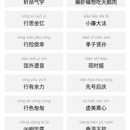
轩昂气宇
癞虾蟆想吃天鹅肉
xíng sī zuò yì
xiǎo lián dà fǎ
行思坐忆
小廉大法
xíng xiǎn jiǎo xìng
xiào zǐ xián sūn
行险侥幸
孝子贤孙
xián wài yí yīn
xiàn shí bào
弦外遗音
现时报
xíng yǒu yú lì
xiān hào hòu qìng
行有余力
先号后庆
xíng sè cōng cōng
xū měi xūn xīn
行色匆匆
虚美熏心
xiōng xiàng bì lù
xiāng wēn yù ruǎn
凶相毕露
香温玉软