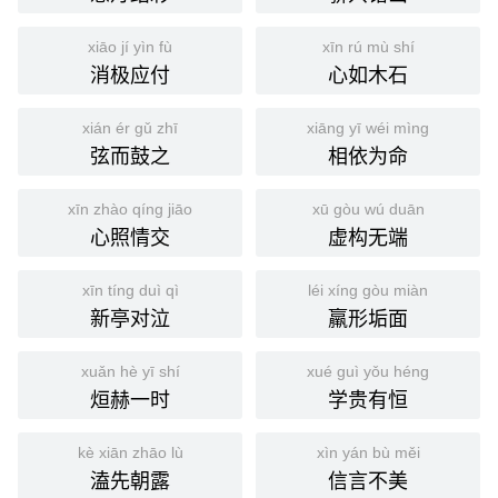
xiāo jí yìn fù
xīn rú mù shí
消极应付
心如木石
xián ér gǔ zhī
xiāng yī wéi mìng
弦而鼓之
相依为命
xīn zhào qíng jiāo
xū gòu wú duān
心照情交
虚构无端
xīn tíng duì qì
léi xíng gòu miàn
新亭对泣
羸形垢面
xuǎn hè yī shí
xué guì yǒu héng
烜赫一时
学贵有恒
kè xiān zhāo lù
xìn yán bù měi
溘先朝露
信言不美