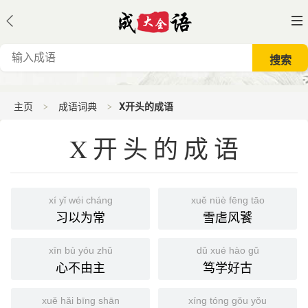
主页
成语词典
X开头的成语
X开头的成语
xí yǐ wéi cháng
xuě nüè fēng tāo
习以为常
雪虐风饕
xīn bù yóu zhǔ
dǔ xué hào gǔ
心不由主
笃学好古
xuě hǎi bīng shān
xíng tóng gǒu yǒu