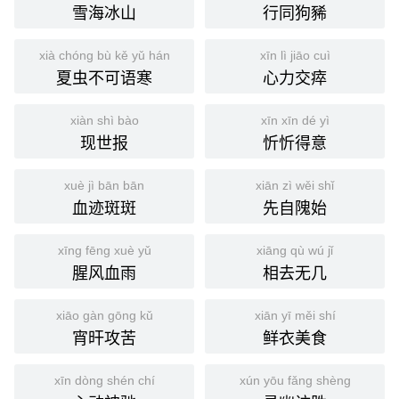
雪海冰山
行同狗豨
xià chóng bù kě yǔ hán
xīn lì jiāo cuì
夏虫不可语寒
心力交瘁
xiàn shì bào
xīn xīn dé yì
现世报
忻忻得意
xuè jì bān bān
xiān zì wěi shǐ
血迹斑斑
先自隗始
xīng fēng xuè yǔ
xiāng qù wú jǐ
腥风血雨
相去无几
xiāo gàn gōng kǔ
xiān yī měi shí
宵旰攻苦
鲜衣美食
xīn dòng shén chí
xún yōu fǎng shèng