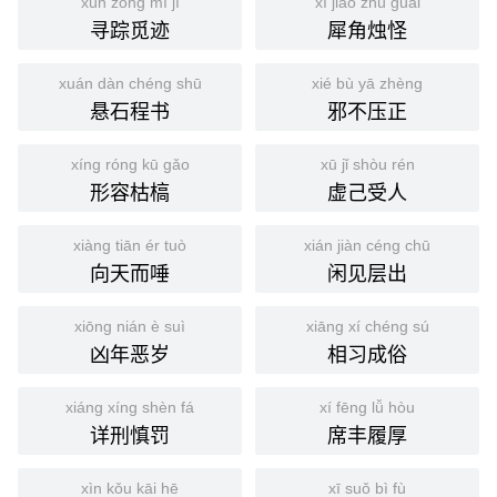
xún zōng mì jì
xī jiǎo zhú guài
寻踪觅迹
犀角烛怪
xuán dàn chéng shū
xié bù yā zhèng
悬石程书
邪不压正
xíng róng kū gǎo
xū jǐ shòu rén
形容枯槁
虚己受人
xiàng tiān ér tuò
xián jiàn céng chū
向天而唾
闲见层出
xiōng nián è suì
xiāng xí chéng sú
凶年恶岁
相习成俗
xiáng xíng shèn fá
xí fēng lǚ hòu
详刑慎罚
席丰履厚
xìn kǒu kāi hē
xī suǒ bì fù