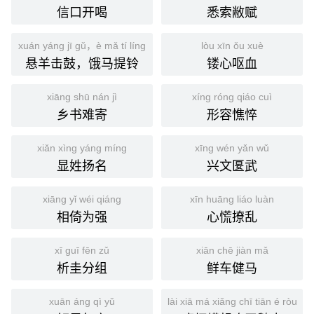
信口开喝
悉索敝赋
xuán yáng jī gǔ，è mǎ tí líng
lòu xīn ǒu xuè
悬羊击鼓，饿马提铃
镂心呕血
xiāng shū nán jì
xíng róng qiáo cuì
乡书难寄
形容憔悴
xiǎn xìng yáng míng
xīng wén yǎn wǔ
显姓扬名
兴文匽武
xiāng yǐ wéi qiáng
xīn huāng liáo luàn
相倚为强
心慌撩乱
xī guī fēn zǔ
xiān chē jiàn mǎ
析圭分组
鲜车健马
xuān áng qì yǔ
lài xiā má xiǎng chī tiān é ròu