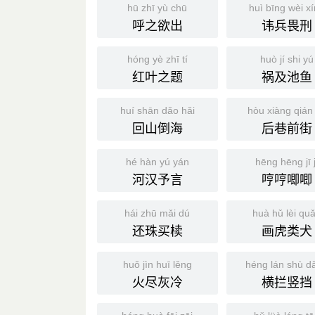
hū zhī yù chū
huì bīng wèi x
呼之欲出
讳兵畏刑
hóng yè zhī tí
huò jí shi yú
红叶之题
祸及池鱼
huí shān dǎo hǎi
hòu xiàng qián 
回山倒海
后巷前街
hé hàn yú yán
hēng hēng jī j
河汉予言
哼哼唧唧
hái zhū mǎi dú
huà hǔ lèi qu
还珠买椟
画虎类犬
huǒ jìn huī lěng
héng lán shù d
火尽灰冷
横拦竖挡