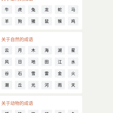
牛
虎
兔
龙
蛇
马
羊
狗
猪
鼠
猴
鸡
关于自然的成语
云
月
木
海
湖
星
风
日
地
田
江
水
谷
石
雪
雷
金
火
潮
丘
光
河
雨
天
关于动物的成语