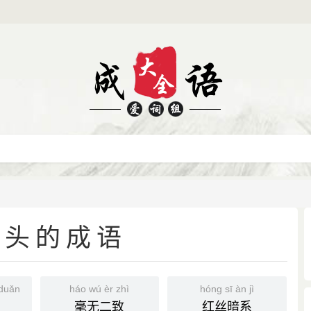
开头的成语
duǎn
háo wú èr zhì
hóng sī àn jì
毫无二致
红丝暗系