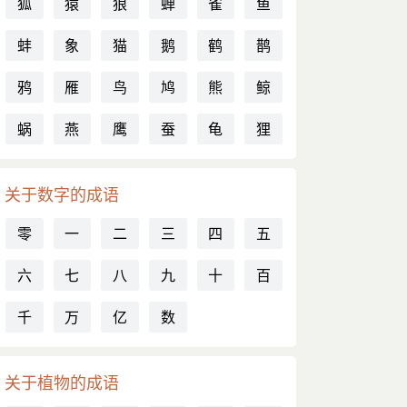
狐
猿
狼
蝉
雀
鱼
蚌
象
猫
鹅
鹤
鹊
鸦
雁
鸟
鸠
熊
鲸
蜗
燕
鹰
蚕
龟
狸
关于数字的成语
零
一
二
三
四
五
六
七
八
九
十
百
千
万
亿
数
关于植物的成语