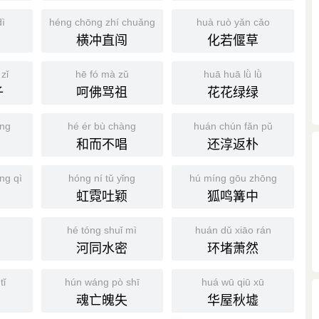
dì
héng chōng zhí chuǎng
huà ruò yǎn cǎo
横冲直闯
化若偃草
zǐ
hē fó mà zǔ
huā huā lǜ lǜ
子
呵佛骂祖
花花绿绿
ǒng
hé ér bù chàng
huán chún fǎn pǔ
和而不唱
还淳返朴
ng qì
hóng ní tǔ yǐng
hú míng gōu zhōng
虹霓吐颖
狐鸣篝中
hé tóng shuǐ mì
huán dǔ xiāo rán
河同水密
环堵萧然
tǐ
hún wáng pò shī
huá wū qiū xū
魂亡魄失
华屋秋墟