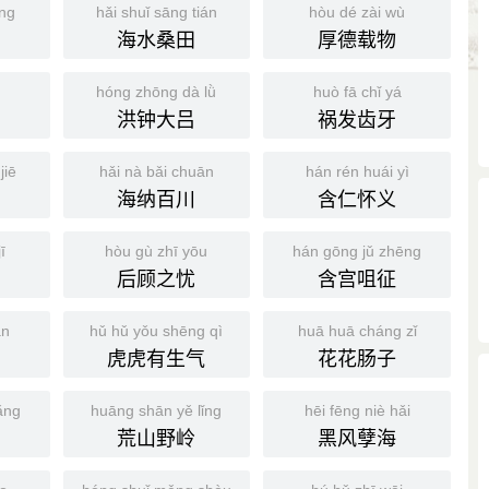
íng
hǎi shuǐ sāng tián
hòu dé zài wù
海水桑田
厚德载物
hóng zhōng dà lǜ
huò fā chǐ yá
洪钟大吕
祸发齿牙
jiē
hǎi nà bǎi chuān
hán rén huái yì
海纳百川
含仁怀义
ī
hòu gù zhī yōu
hán gōng jǔ zhēng
后顾之忧
含宫咀征
ǎn
hǔ hǔ yǒu shēng qì
huā huā cháng zǐ
虎虎有生气
花花肠子
ǎng
huāng shān yě lǐng
hēi fēng niè hǎi
荒山野岭
黑风孽海