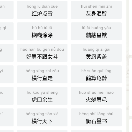
gān
hóng lú diǎn xuě
huī shēn mǐn zhì
红炉点雪
灰身泯智
g qì
hú hú tū tū
fǔ fú huáng yóu
糊糊涂涂
黼黻皇猷
g
hǎo nán bù gēn nǚ dǒu
huáng qí zǐ gài
好男不跟女斗
黄旗紫盖
yī
héng xíng zhí zǒu
hè suàn guī líng
横行直走
鹤算龟龄
hū
hǔ kǒu yú shēng
huǒ shāo méi máo
虎口余生
火烧眉毛
hí
héng xíng tiān xià
héng shí liàng shū
横行天下
衡石量书