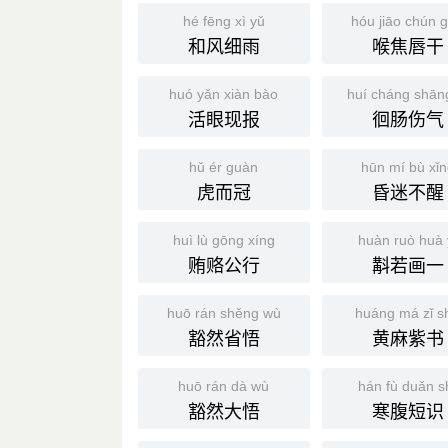
hé fēng xì yǔ
hóu jiāo chún 
和风细雨
喉焦唇干
huó yǎn xiàn bào
huí cháng shān
活眼现报
徊肠伤气
hǔ ér guàn
hūn mí bù xǐn
虎而冠
昏迷不醒
huì lù gōng xíng
huàn ruò huà 
贿赂公行
斠若画一
huō rán shěng wù
huáng má zǐ s
豁然省悟
黄麻紫书
huō rán dà wù
hán fù duǎn s
豁然大悟
寒腹短识