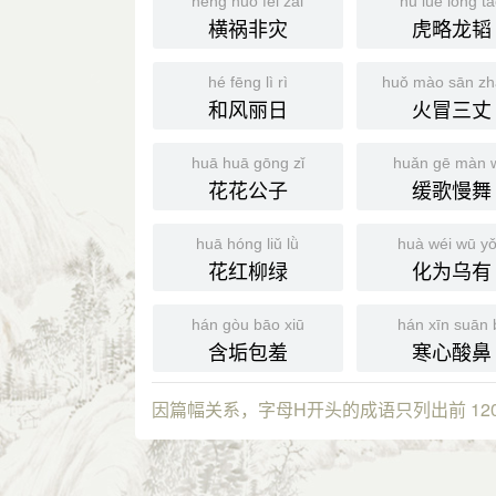
héng huò fēi zāi
hǔ lüè lóng t
横祸非灾
虎略龙韬
hé fēng lì rì
huǒ mào sān z
和风丽日
火冒三丈
huā huā gōng zǐ
huǎn gē màn 
花花公子
缓歌慢舞
huā hóng liǔ lǜ
huà wéi wū y
花红柳绿
化为乌有
hán gòu bāo xiū
hán xīn suān 
含垢包羞
寒心酸鼻
因篇幅关系，字母H开头的成语只列出前 12