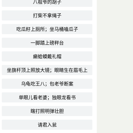
八祖爷的胡子
打柴不拿绳子
吃瓜籽上厕所；坐马桶嗑瓜子
一脚踏上磅秤台
癞蛤蟆戴礼帽
坐旗杆顶上照放大镜；眼睛生在眉毛上
乌龟吃王八；包老爷断案
单眼儿看老婆；独眼龙看书
瞎打照明弹壮胆
请君入瓮