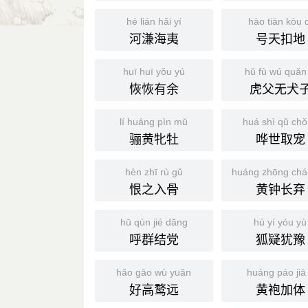
hé lián hǎi yí
hào tiān kòu 
河溓海夷
号天扣地
huī huī yǒu yú
hǔ fù wú quǎn 
恢恢有余
虎父无犬
lí huáng pìn mǔ
huá shì qǔ ch
骊黄牝牡
哗世取宠
hèn zhī rù gǔ
huáng zhōng chá
恨之入骨
黄钟长弃
hū qún jié dǎng
hú yí yóu yù
呼群结党
狐疑犹豫
hǎo gāo wù yuǎn
huáng páo jiā 
好高鹜远
黄袍加体