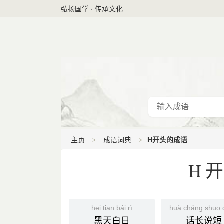
弘扬国学 · 传承文化
主页
成语词典
H开头的成语
H
hēi tiān bái rì
huà cháng shuō 
黑天白日
话长说短