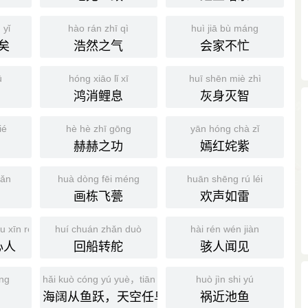
 yǐ
hào rán zhī qì
huì jiā bù máng
矣
浩然之气
会家不忙
ū
hóng xiāo lǐ xī
huī shēn miè zhì
鸿消鲤息
灰身灭智
ié
hè hè zhī gōng
yān hóng chà zǐ
赫赫之功
嫣红姹紫
uǎn
huà dòng fēi méng
huān shēng rú léi
画栋飞甍
欢声如雷
u xīn rén
huí chuán zhǎn duò
hài rén wén jiàn
心人
回船转舵
骇人闻见
ang
hǎi kuò cóng yú yuè，tiān kōng rèn niǎo fēi
huò jìn shi yú
海阔从鱼跃，天空任鸟飞
祸近池鱼