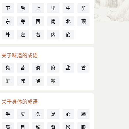
下
后
上
里
中
前
东
旁
西
南
北
顶
外
左
右
内
底
关于味道的成语
臭
苦
淡
麻
甜
香
鲜
咸
酸
辣
关于身体的成语
手
皮
头
足
心
肺
眉
目
胸
背
喉
眼