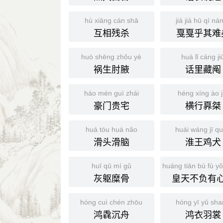
hù xiāng cán shā
jiá jiá hū qí nán
互相残杀
戛戛乎其难
huò shēng zhǒu yè
huà lǐ cáng ji
祸生肘腋
话里藏阄
háo mén guì zhái
héng xíng ào j
豪门贵宅
横行奡桀
huá tóu huá nǎo
huái wáng jī q
滑头滑脑
淮王鸡犬
huī qū mí gǔ
huáng tiān bù fù yǒ
灰躯糜骨
皇天不负有
hóng cuì chén zhōu
hóng yī yǔ sh
鸿毳沉舟
鸿衣羽裳