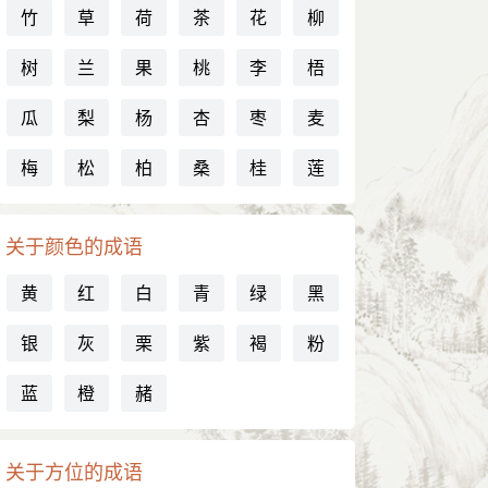
竹
草
荷
茶
花
柳
树
兰
果
桃
李
梧
瓜
梨
杨
杏
枣
麦
梅
松
柏
桑
桂
莲
关于颜色的成语
黄
红
白
青
绿
黑
银
灰
栗
紫
褐
粉
蓝
橙
赭
关于方位的成语