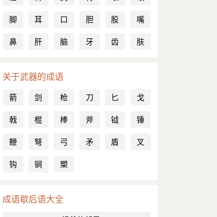
脚
耳
口
胆
股
嘴
鼻
肝
脑
牙
齿
肤
关于武器的成语
箭
剑
枪
刀
匕
戈
戟
棍
棒
斧
钺
锤
鞭
弩
弓
矛
盾
叉
钩
锏
槊
成语歇后语大全