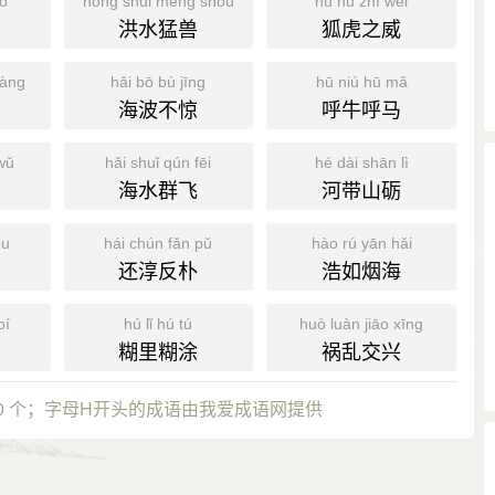
āo
hóng shuǐ měng shòu
hú hǔ zhī wēi
洪水猛兽
狐虎之威
hàng
hǎi bō bù jīng
hū niú hū mǎ
海波不惊
呼牛呼马
wǔ
hǎi shuǐ qún fēi
hé dài shān lì
海水群飞
河带山砺
ǒu
hái chún fǎn pǔ
hào rú yān hǎi
还淳反朴
浩如烟海
bí
hú lǐ hú tú
huò luàn jiāo xīng
糊里糊涂
祸乱交兴
0 个；字母H开头的成语由我爱成语网提供