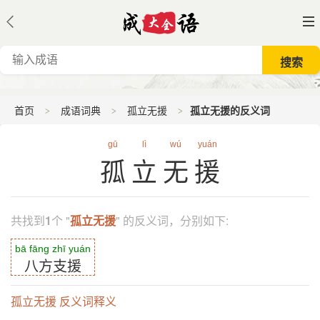
首页
成语词典
孤立无援
孤立无援的反义词
gū
lì
wú
yuán
孤立无援
共找到
1
个 "
孤立无援
" 的反义词，分别如下:
bā fāng zhī yuán
八方支援
孤立无援 反义词释义