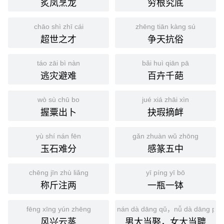
炙凤烹龙
穷根究底
chāo shì zhī cái
zhēng tiān kàng sú
超世之才
争天抗俗
táo zāi bì nàn
bǎi huì qiān pā
逃灾避难
百卉千葩
wò sù chū bo
jué xiá zhāi xìn
握粟出卜
抉瑕摘衅
yù shí nán fēn
gǎn zhuàn wǔ zhōng
玉石难分
感篆五中
chēng jīn zhù liǎng
yī píng yī bō
称斤注两
一瓶一钵
fēng xīng yún zhēng
nán dà dāng qǔ，nǚ dà dāng pìn
风兴云蒸
男大当娶，女大当聘