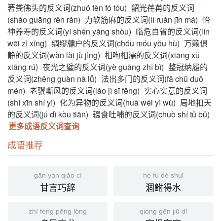
著粪佛头的反义词(zhuó fèn fó tóu)
韶光荏苒的反义词
(sháo guāng rěn rǎn)
力软筋麻的反义词(lì ruǎn jīn má)
怡
神养寿的反义词(yí shén yǎng shòu)
临危自省的反义词(lín
wēi zì xǐng)
绸缪牖户的反义词(chóu móu yǒu hù)
万籁俱
静的反义词(wàn lài jù jìng)
相呴相濡的反义词(xiāng xǔ
xiāng rú)
夜光之璧的反义词(yè guāng zhī bì)
整冠纳履的
反义词(zhěng guàn nà lǚ)
法出多门的反义词(fǎ chū duō
mén)
老骥嘶风的反义词(lǎo jì sī fēng)
实心实意的反义词
(shí xīn shí yì)
化为异物的反义词(huà wéi yì wù)
局地扣天
的反义词(jú dì kòu tiān)
辍食吐哺的反义词(chuò shí tǔ bǔ)
更多成语反义词查询
成语推荐
gān yán qiǎo cí
hé fù dé shuǐ
甘言巧辞
涸鲋得水
zhì fèng pēng lóng
qióng gēn jiū dǐ