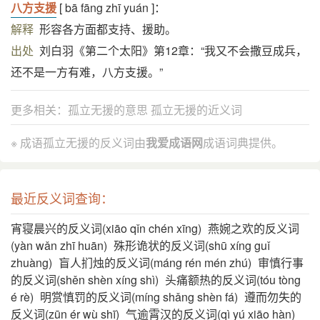
八方支援
[ bā fāng zhī yuán ]：
解释
形容各方面都支持、援助。
出处
刘白羽《第二个太阳》第12章：“我又不会撒豆成兵，
还不是一方有难，八方支援。”
更多相关：
孤立无援的意思
孤立无援的近义词
※ 成语孤立无援的反义词由
我爱成语网
成语词典提供。
最近反义词查询：
宵寝晨兴的反义词(xiāo qǐn chén xīng)
燕婉之欢的反义词
(yàn wǎn zhī huān)
殊形诡状的反义词(shū xíng guǐ
zhuàng)
盲人扪烛的反义词(máng rén mén zhú)
审慎行事
的反义词(shěn shèn xíng shì)
头痛额热的反义词(tóu tòng
é rè)
明赏慎罚的反义词(míng shǎng shèn fá)
遵而勿失的
反义词(zūn ér wù shī)
气逾霄汉的反义词(qì yú xiāo hàn)