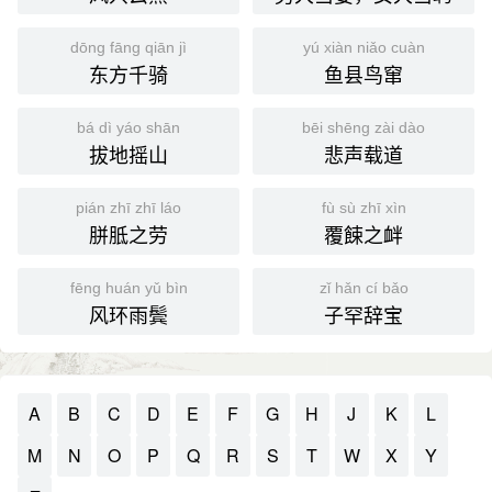
dōng fāng qiān jì
yú xiàn niǎo cuàn
东方千骑
鱼县鸟窜
bá dì yáo shān
bēi shēng zài dào
拔地摇山
悲声载道
pián zhī zhī láo
fù sù zhī xìn
胼胝之劳
覆餗之衅
fēng huán yǔ bìn
zǐ hǎn cí bǎo
风环雨鬓
子罕辞宝
A
B
C
D
E
F
G
H
J
K
L
M
N
O
P
Q
R
S
T
W
X
Y