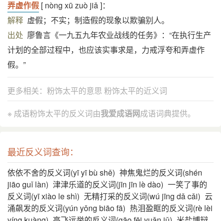
弄虚作假
[ nòng xū zuò jiǎ ]：
解释
虚假；不实；制造假的现象以欺骗别人。
出处
廖鲁言《一九五九年农业战线的任务》：“在执行生产
计划的全部过程中，也应该实事求是，力戒浮夸和弄虚作
假。”
更多相关：
粉饰太平的意思
粉饰太平的近义词
※ 成语粉饰太平的反义词由
我爱成语网
成语词典提供。
最近反义词查询：
依依不舍的反义词(yī yī bù shě)
神焦鬼烂的反义词(shén
jiāo guǐ làn)
津津乐道的反义词(jīn jīn lè dào)
一笑了事的
反义词(yī xiào le shì)
无精打采的反义词(wú jīng dǎ cǎi)
云
涌飙发的反义词(yún yǒng biāo fā)
热泪盈眶的反义词(rè lèi
yíng kuàng)
高飞远举的反义词(gāo fēi yuǎn jǔ)
米盐博辩