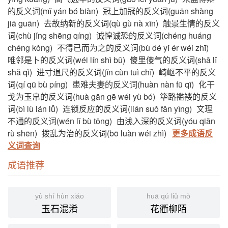
的反义词(mǐ yán bó biàn)
冠上加冠的反义词(guān shàng
jiā guān)
去故纳新的反义词(qù gù nà xīn)
触景生情的反义
词(chù jǐng shēng qíng)
诚惶诚恐的反义词(chéng huáng
chéng kǒng)
不得已而为之的反义词(bù dé yǐ ér wéi zhī)
唯邻是卜的反义词(wéi lín shì bǔ)
傻里傻气的反义词(shǎ lǐ
shǎ qì)
进寸退尺的反义词(jǐn cùn tuì chǐ)
崎岖不平的反义
词(qí qū bù píng)
患难夫妻的反义词(huàn nàn fū qī)
化干
戈为玉帛的反义词(huà gān gē wéi yù bó)
筚路褴褛的反义
词(bì lù lán lǚ)
连锁反应的反义词(lián suǒ fǎn yìng)
文理
不通的反义词(wén lǐ bù tōng)
由浅入深的反义词(yóu qiǎn
rù shēn)
拨乱为治的反义词(bō luàn wéi zhì)
更多成语反
义词查询
成语推荐
yù shí hùn xiáo
huā qú liǔ mò
玉石混淆
花衢柳陌