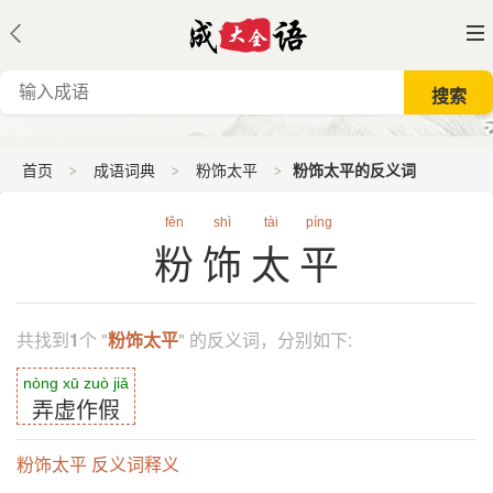
首页
成语词典
粉饰太平
粉饰太平的反义词
fěn
shì
tài
píng
粉饰太平
共找到
1
个 "
粉饰太平
" 的反义词，分别如下:
nòng xū zuò jiǎ
弄虚作假
粉饰太平 反义词释义