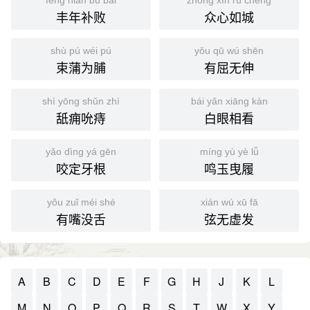
fēng nián bǔ bài
zhòng xīn rú chéng
丰年补败
众心如城
shù pú wéi pú
yǒu qū wú shēn
束蒲为脯
有屈无伸
shì yōng shǔn zhì
bái yǎn xiāng kàn
舐痈吮痔
白眼相看
yǎo dìng yá gēn
míng yù yè lǚ
咬定牙根
鸣玉曳履
yǒu zuǐ méi shé
xián wú xū fā
有嘴没舌
弦无虚发
A
B
C
D
E
F
G
H
J
K
L
M
N
O
P
Q
R
S
T
W
X
Y