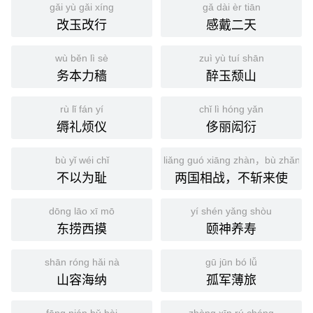
gǎi yù gǎi xíng
gǎ dài èr tiān
改玉改行
感戴二天
wù běn lì sè
zuì yù tuí shān
务本力穑
醉玉颓山
rù lǐ fán yí
chǐ lì hóng yǎn
缛礼烦仪
侈丽闳衍
bù yǐ wéi chǐ
liǎng guó xiāng zhàn，bù zhǎn lái
不以为耻
两国相战，不斩来使
dōng lāo xī mō
yí shén yǎng shòu
东捞西摸
颐神养寿
shān róng hǎi nà
gū jūn bó lǚ
山容海纳
孤军薄旅