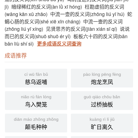
jì)
暗绿稀红的反义词(àn lǜ xī hóng)
枉勘虚招的反义词
(wǎng kān xū zhāo)
中流一壶的反义词(zhōng liú yī hú)
蛇
蝎心肠的反义词(shé xiē xīn cháng)
中流一壸的反义词
(zhōng liú yī xíng)
见贤思齐的反义词(jiàn xián sī qí)
说说
而已的反义词(shuō shuō ér yǐ)
板板六十四的反义词(bǎn
bǎn liù shí sì)
更多成语反义词查询
成语推荐
cí wū fǎn bǔ
pào lóng pēng fèng
慈乌返哺
炮龙烹凤
niǎo rù fán lóng
guò qiáo chōu bǎn
鸟入樊笼
过桥抽板
diān máo zhǒng zhǒng
kuàng rì lí jiǔ
颠毛种种
旷日离久