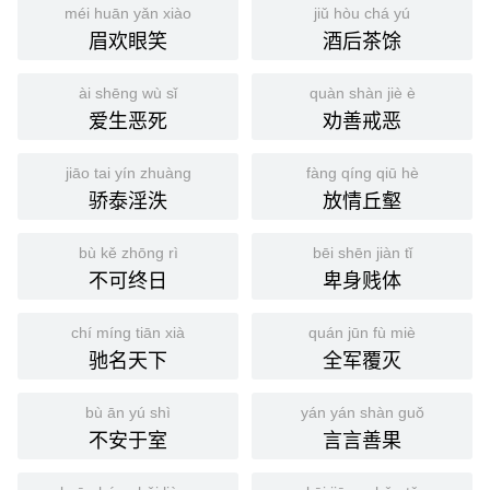
méi huān yǎn xiào
jiǔ hòu chá yú
眉欢眼笑
酒后茶馀
ài shēng wù sǐ
quàn shàn jiè è
爱生恶死
劝善戒恶
jiāo tai yín zhuàng
fàng qíng qiū hè
骄泰淫泆
放情丘壑
bù kě zhōng rì
bēi shēn jiàn tǐ
不可终日
卑身贱体
chí míng tiān xià
quán jūn fù miè
驰名天下
全军覆灭
bù ān yú shì
yán yán shàn guǒ
不安于室
言言善果