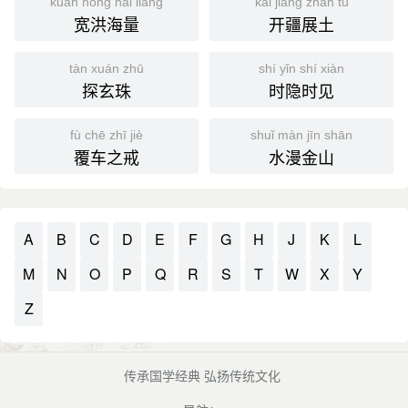
kuān hóng hǎi liàng
kāi jiāng zhǎn tǔ
宽洪海量
开疆展土
tàn xuán zhū
shí yǐn shí xiàn
探玄珠
时隐时见
fù chē zhī jiè
shuǐ màn jīn shān
覆车之戒
水漫金山
A
B
C
D
E
F
G
H
J
K
L
M
N
O
P
Q
R
S
T
W
X
Y
Z
传承国学经典 弘扬传统文化