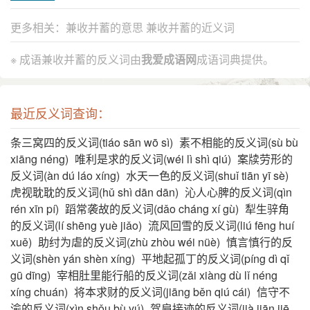
更多相关：
兼收并蓄的意思
兼收并蓄的近义词
※ 成语兼收并蓄的反义词由
我爱成语网
成语词典提供。
最近反义词查询：
条三窝四的反义词(tiáo sān wō sì)
素不相能的反义词(sù bù
xiāng néng)
唯利是求的反义词(wéi lì shì qiú)
案牍劳形的
反义词(àn dú láo xíng)
水天一色的反义词(shuǐ tiān yī sè)
虎视耽耽的反义词(hǔ shì dān dān)
沁人心脾的反义词(qìn
rén xīn pí)
蹈常袭故的反义词(dǎo cháng xí gù)
犁生骍角
的反义词(lí shēng yuè jiǎo)
流风回雪的反义词(liú fēng huí
xuě)
助纣为虐的反义词(zhù zhòu wéi nüè)
慎言慎行的反
义词(shèn yán shèn xíng)
平地起孤丁的反义词(píng dì qǐ
gū dīng)
宰相肚里能行船的反义词(zǎi xiàng dù lǐ néng
xíng chuán)
将本求财的反义词(jiāng běn qiú cái)
信守不
渝的反义词(xìn shǒu bù yú)
驾肩接迹的反义词(jià jiān jiē