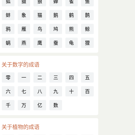
狐
猿
狼
蝉
雀
鱼
蚌
象
猫
鹅
鹤
鹊
鸦
雁
鸟
鸠
熊
鲸
蜗
燕
鹰
蚕
龟
狸
关于数字的成语
零
一
二
三
四
五
六
七
八
九
十
百
千
万
亿
数
关于植物的成语