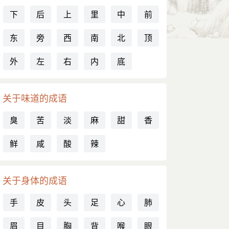
下
后
上
里
中
前
东
旁
西
南
北
顶
外
左
右
内
底
关于味道的成语
臭
苦
淡
麻
甜
香
鲜
咸
酸
辣
关于身体的成语
手
皮
头
足
心
肺
眉
目
胸
背
喉
眼