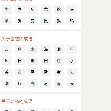
牛
虎
兔
龙
蛇
马
羊
狗
猪
鼠
猴
鸡
关于自然的成语
云
月
木
海
湖
星
风
日
地
田
江
水
谷
石
雪
雷
金
火
潮
丘
光
河
雨
天
关于动物的成语