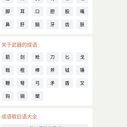
脚
耳
口
胆
股
嘴
鼻
肝
脑
牙
齿
肤
关于武器的成语
箭
剑
枪
刀
匕
戈
戟
棍
棒
斧
钺
锤
鞭
弩
弓
矛
盾
叉
钩
锏
槊
成语歇后语大全