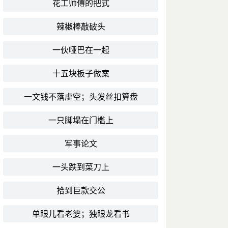
花工师傅的把式
辣椒棒敲破头
一伙哑巴在一起
十五块板子做案
一文钱不落虚空；头发丝扣算盘
一只脚塌在门槛上
军事论文
一头跌到菜刀上
拾到巨款交公
单眼儿看老婆；独眼龙看书