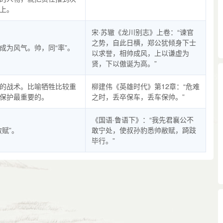
上。
宋·苏辙《龙川别志》上卷：“谏官
之势，自此日横，郑公犹倾身下士
成为风气。帅，同“率”。
以求誉，相帅成风，上以谦虚为
贤，下以傲诞为高。”
的战术。比喻牺牲比较重
柳建伟《英雄时代》第12章：“危难
保护最重要的。
之时，丢卒保车，丢车保帅。”
《国语·鲁语下》：“我先君襄公不
敝赋”。
敢宁处，使叔孙豹悉帅敝赋，踦跂
毕行。”