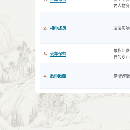
要人物身
层层影响
2、
相帅成风
象棋比赛
3、
丢车保帅
要的东西
4、
悉帅敝赋
见“悉索