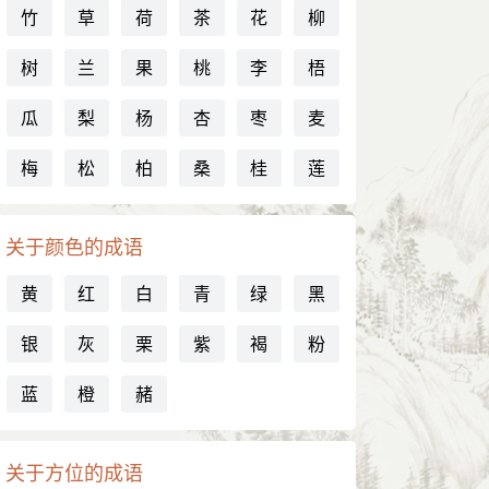
竹
草
荷
茶
花
柳
树
兰
果
桃
李
梧
瓜
梨
杨
杏
枣
麦
梅
松
柏
桑
桂
莲
关于颜色的成语
黄
红
白
青
绿
黑
银
灰
栗
紫
褐
粉
蓝
橙
赭
关于方位的成语