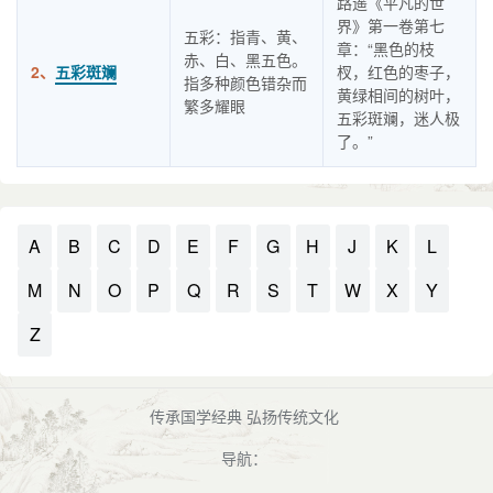
路遥《平凡的世
界》第一卷第七
五彩：指青、黄、
章：“黑色的枝
赤、白、黑五色。
2、
五彩斑斓
杈，红色的枣子，
指多种颜色错杂而
黄绿相间的树叶，
繁多耀眼
五彩斑斓，迷人极
了。”
A
B
C
D
E
F
G
H
J
K
L
M
N
O
P
Q
R
S
T
W
X
Y
Z
传承国学经典 弘扬传统文化
导航：