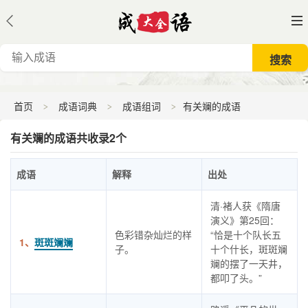
首页
成语词典
成语组词
有关斓的成语
有关斓的成语共收录2个
成语
解释
出处
清·褚人获《隋唐
演义》第25回：
色彩错杂灿烂的样
“恰是十个队长五
1、
斑斑斓斓
子。
十个什长，斑斑斓
斓的摆了一天井，
都叩了头。”