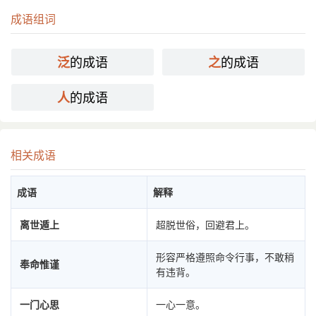
成语组词
的成语
的成语
泛
之
的成语
人
相关成语
成语
解释
离世遁上
超脱世俗，回避君上。
形容严格遵照命令行事，不敢稍
奉命惟谨
有违背。
一门心思
一心一意。