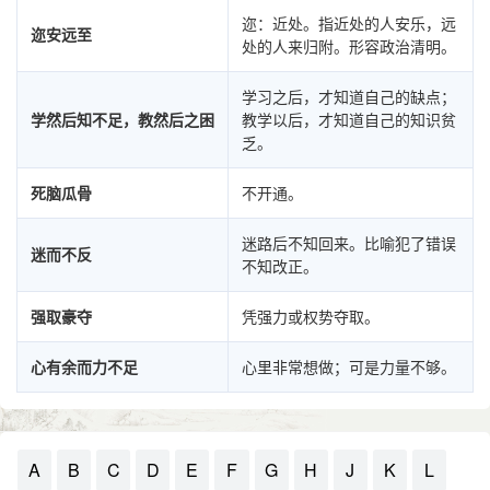
迩：近处。指近处的人安乐，远
迩安远至
处的人来归附。形容政治清明。
学习之后，才知道自己的缺点；
学然后知不足，教然后之困
教学以后，才知道自己的知识贫
乏。
死脑瓜骨
不开通。
迷路后不知回来。比喻犯了错误
迷而不反
不知改正。
强取豪夺
凭强力或权势夺取。
心有余而力不足
心里非常想做；可是力量不够。
A
B
C
D
E
F
G
H
J
K
L