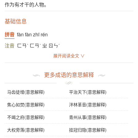
作为有才干的人物。
基础信息
拼音
fàn fàn zhī rén
注音
ㄈㄢˋ ㄈㄢˋ ㄓ ㄖㄣˊ
展开阅读全文 ∨
字义分解
更多成语的意思解释
fàn
fàn
zhī
rén
泛
泛
之
人
马齿徒增(意思解释)
平治天下(意思解释)
焦心如焚(意思解释)
泮林革音(意思解释)
不竭之府(意思解释)
青州从事(意思解释)
大权旁落(意思解释)
挂冠归隐(意思解释)