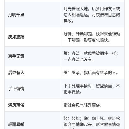
月光普照大地。后多用作友人或
月明千里
恋人相隔遥远，月夜倍增思念的
典故。
旋踵：转动脚跟。快得就像转动
疾如旋踵
一下脚跟。形容变化很快。
策：办法。就像手被捆住一样；
束手无策
一点办法也没有。
后继有人
继：继承。指后面有继承的人。
下手处理事情时；留些情面；不
手下留情
把事做绝。
浇风薄俗
指社会风气轻浮庸俗。
轻：轻松；举：向上托。很轻松
轻而易举
很容易地举起来。形容做事情毫