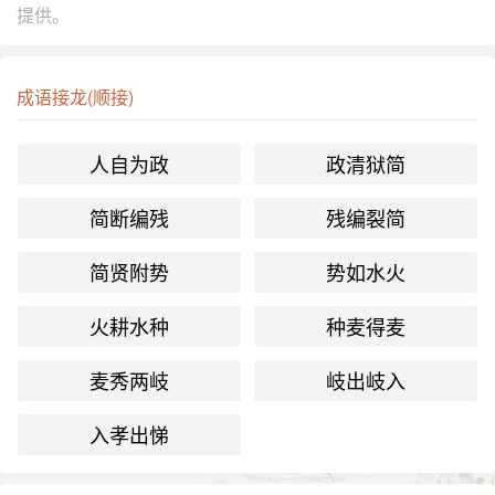
提供。
成语接龙(顺接)
人自为政
政清狱简
简断编残
残编裂简
简贤附势
势如水火
火耕水种
种麦得麦
麦秀两岐
岐出岐入
入孝出悌