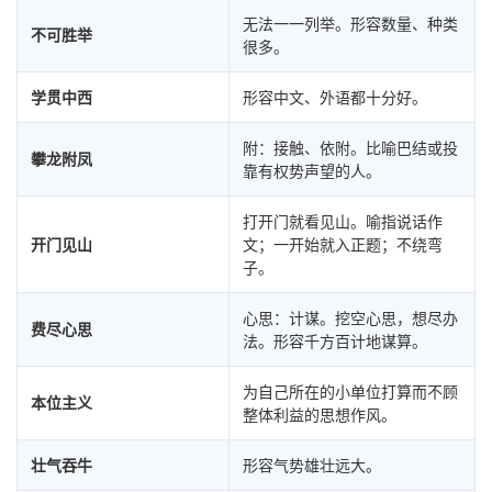
无法一一列举。形容数量、种类
不可胜举
很多。
学贯中西
形容中文、外语都十分好。
附：接触、依附。比喻巴结或投
攀龙附凤
靠有权势声望的人。
打开门就看见山。喻指说话作
开门见山
文；一开始就入正题；不绕弯
子。
心思：计谋。挖空心思，想尽办
费尽心思
法。形容千方百计地谋算。
为自己所在的小单位打算而不顾
本位主义
整体利益的思想作风。
壮气吞牛
形容气势雄壮远大。