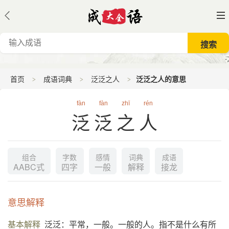
首页
成语词典
泛泛之人
泛泛之人的意思
fàn
fàn
zhī
rén
泛泛之人
组合
字数
感情
词典
成语
AABC式
四字
一般
解释
接龙
意思解释
基本解释
泛泛：平常，一般。一般的人。指不是什么有所