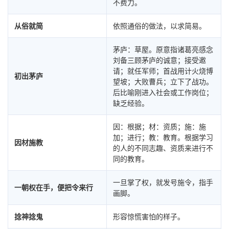
不费力。
从俗就简
依照通俗的做法，以求简易。
茅庐：草屋。原意指诸葛亮感念
刘备三顾茅庐的诚意；接受邀
请；就任军师；首战用计火烧博
初出茅庐
望坡；大败曹兵；立下了战功。
后比喻刚进入社会或工作岗位；
缺乏经验。
因：根据；材：资质；施：施
加；进行；教：教育。根据学习
因材施教
的人的不同志趣、资质来进行不
同的教育。
一旦掌了权，就发号施令，指手
一朝权在手，便把令来行
画脚。
捻神捻鬼
形容惊慌害怕的样子。